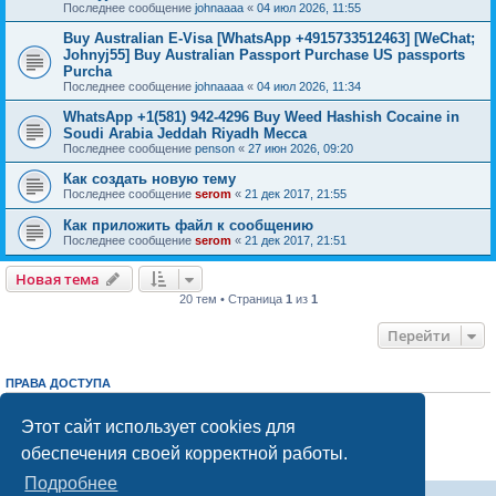
Последнее сообщение
johnaaaa
«
04 июл 2026, 11:55
Buy Australian E-Visa [WhatsApp +4915733512463] [WeChat;
Johnyj55] Buy Australian Passport Purchase US passports
Purcha
Последнее сообщение
johnaaaa
«
04 июл 2026, 11:34
WhatsApp +1(581) 942-4296 Buy Weed Hashish Cocaine in
Soudi Arabia Jeddah Riyadh Mecca
Последнее сообщение
penson
«
27 июн 2026, 09:20
Как создать новую тему
Последнее сообщение
serom
«
21 дек 2017, 21:55
Как приложить файл к сообщению
Последнее сообщение
serom
«
21 дек 2017, 21:51
Новая тема
20 тем • Страница
1
из
1
Перейти
ПРАВА ДОСТУПА
Вы
не можете
начинать темы
Вы
не можете
отвечать на сообщения
Этот сайт использует cookies для
Вы
не можете
редактировать свои сообщения
обеспечения своей корректной работы.
Вы
не можете
удалять свои сообщения
Вы
не можете
добавлять вложения
Подробнее