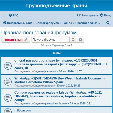
Грузоподъёмные краны
FAQ
Регистрация
Вход
П
Центральный сайт
Список форумов
Разное
Правила пользования форумом
о
Правила пользования форумом
и
Поиск
Расширенный пои
Новая тема
с
20 тем • Страница
1
из
1
к
Темы
official passport purchase [whatsapp: +1(672)2050601]
Purchase genuine passports [whatsapp: +1(672)2050601] ID
cards, dr
Последнее сообщение
jeannevol
«
04 авг 2026, 11:37
WhatsApp +1(581) 942-4296 Buy Weed Hashish Cocaine in
Madrid Barcelona Bilbao Spain
Последнее сообщение
penson
«
30 июл 2026, 18:25
Compre pasaportes reales y falsos (WhatsApp: +49 1521
5066462), licencias de conducir, tarjetas de identificación;
compr
Последнее сообщение
greenpharmhouse
«
29 июл 2026, 22:41
rr88cacom