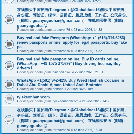
Последнее сообщение
rr88cacom
«
24 июл 2026, 12:28
在线购买中国护照(Telegram：@Globaldocs16)购买中国护照、
身份证、驾驶证、绿卡、居留证、雅思成绩、工作证、公民身份。
（邮箱：
guanyuguohai@gmail.com
） 在线购买护照（邮箱：
guanyuguohai@
Последнее сообщение
toretovon76
«
23 июл 2026, 14:32
Buy real and fake Passports (WhatsApp: +1 (615)-314-6286)
renew passports online, apply for legal passports, buy fake
pa
Последнее сообщение
toretovon76
«
23 июл 2026, 14:32
Buy real and fake passport online, Buy ID cards online,
(WhatsApp : +49 1575 3756974) Buy driving license, Buy
drivers l
Последнее сообщение
pinchan7878
«
22 июл 2026, 21:31
WhatsApp +1(581) 942-4296 Buy Weed Hashish Cocaine in
Dubai Abu Dhabi Ajman United Arab Emirates
Последнее сообщение
penson
«
22 июл 2026, 18:40
tylekeonhanhcom
Последнее сообщение
tylekeonhanhcom
«
21 июл 2026, 14:55
在线购买中国护照(Telegram：@Globaldocs16)购买中国护照、
身份证、驾驶证、绿卡、居留证、雅思成绩、工作证、公民身份。
（邮箱：
guanyuguohai@gmail.com
） 在线购买护照（邮箱：
guanyuguohai@
Последнее сообщение
toretovon76
«
13 июл 2026, 16:48