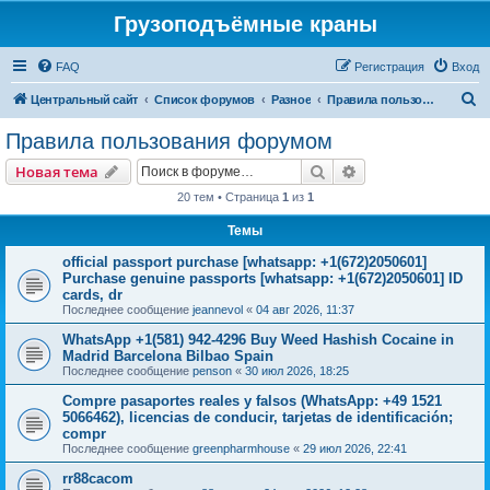
Грузоподъёмные краны
FAQ
Регистрация
Вход
П
Центральный сайт
Список форумов
Разное
Правила пользования форумом
о
Правила пользования форумом
и
Поиск
Расширенный пои
Новая тема
с
20 тем • Страница
1
из
1
к
Темы
official passport purchase [whatsapp: +1(672)2050601]
Purchase genuine passports [whatsapp: +1(672)2050601] ID
cards, dr
Последнее сообщение
jeannevol
«
04 авг 2026, 11:37
WhatsApp +1(581) 942-4296 Buy Weed Hashish Cocaine in
Madrid Barcelona Bilbao Spain
Последнее сообщение
penson
«
30 июл 2026, 18:25
Compre pasaportes reales y falsos (WhatsApp: +49 1521
5066462), licencias de conducir, tarjetas de identificación;
compr
Последнее сообщение
greenpharmhouse
«
29 июл 2026, 22:41
rr88cacom