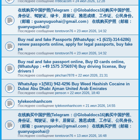
Последнее сообщение
rr88cacom
«
24 июл 2026, 12:28
在线购买中国护照(Telegram：@Globaldocs16)购买中国护照、
身份证、驾驶证、绿卡、居留证、雅思成绩、工作证、公民身份。
（邮箱：
guanyuguohai@gmail.com
） 在线购买护照（邮箱：
guanyuguohai@
Последнее сообщение
toretovon76
«
23 июл 2026, 14:32
Buy real and fake Passports (WhatsApp: +1 (615)-314-6286)
renew passports online, apply for legal passports, buy fake
pa
Последнее сообщение
toretovon76
«
23 июл 2026, 14:32
Buy real and fake passport online, Buy ID cards online,
(WhatsApp : +49 1575 3756974) Buy driving license, Buy
drivers l
Последнее сообщение
pinchan7878
«
22 июл 2026, 21:31
WhatsApp +1(581) 942-4296 Buy Weed Hashish Cocaine in
Dubai Abu Dhabi Ajman United Arab Emirates
Последнее сообщение
penson
«
22 июл 2026, 18:40
tylekeonhanhcom
Последнее сообщение
tylekeonhanhcom
«
21 июл 2026, 14:55
在线购买中国护照(Telegram：@Globaldocs16)购买中国护照、
身份证、驾驶证、绿卡、居留证、雅思成绩、工作证、公民身份。
（邮箱：
guanyuguohai@gmail.com
） 在线购买护照（邮箱：
guanyuguohai@
Последнее сообщение
toretovon76
«
13 июл 2026, 16:48