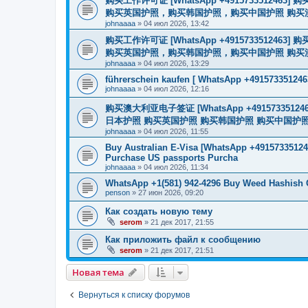
购买工作许可证 [WhatsApp +491573351
购买英国护照，购买韩国护照，购买中国护照 购买澳大利亚电子
johnaaaa
»
04 июл 2026, 13:42
购买工作许可证 [WhatsApp +491573351
购买英国护照，购买韩国护照，购买中国护照 购买澳大利亚电子
johnaaaa
»
04 июл 2026, 13:29
führerschein kaufen [ WhatsApp +491573351246
johnaaaa
»
04 июл 2026, 12:16
购买澳大利亚电子签证 [WhatsApp +4915733512
日本护照 购买英国护照 购买韩国护照 购买中国护照 购买
johnaaaa
»
04 июл 2026, 11:55
Buy Australian E-Visa [WhatsApp +491573351246
Purchase US passports Purcha
johnaaaa
»
04 июл 2026, 11:34
WhatsApp +1(581) 942-4296 Buy Weed Hashish 
penson
»
27 июн 2026, 09:20
Как создать новую тему
serom
»
21 дек 2017, 21:55
Как приложить файл к сообщению
serom
»
21 дек 2017, 21:51
Новая тема
Вернуться к списку форумов