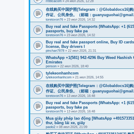
rr88cacom
»
24 июл 2026, 12:28
在线购买中国护照(Telegram：@Globaldo
作证、公民身份。（邮箱：
guanyuguohai@gmail
toretovon76
»
23 июл 2026, 14:32
Buy real and fake Passports (WhatsApp: +1 (615)
passports, buy fake pa
toretovon76
»
23 июл 2026, 14:32
Buy real and fake passport online, Buy ID card
license, Buy drivers l
pinchan7878
»
22 июл 2026, 21:31
WhatsApp +1(581) 942-4296 Buy Weed Hashish 
Emirates
penson
»
22 июл 2026, 18:40
tylekeonhanhcom
tylekeonhanhcom
»
21 июл 2026, 14:55
在线购买中国护照(Telegram：@Globaldo
作证、公民身份。（邮箱：
guanyuguohai@gmail
toretovon76
»
13 июл 2026, 16:48
Buy real and fake Passports (WhatsApp: +1 (615)
passports, buy fake pa
toretovon76
»
13 июл 2026, 16:48
Mua giấy phép lao động [WhatsApp +4915733512
thư, bằng lái xe, giấy
paolo2
»
08 июл 2026, 21:09