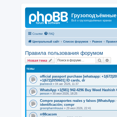
Грузоподъёмные
Всё о грузоподъёмных кранах
Ссылки
FAQ
Центральный сайт
Список форумов
Разное
Правил
Правила пользования форумом
Поиск
Рас
Новая тема
ТЕМЫ
official passport purchase [whatsapp: +1(672)
+1(672)2050601] ID cards, dr
jeannevol
»
04 авг 2026, 11:37
WhatsApp +1(581) 942-4296 Buy Weed Hashish C
penson
»
30 июл 2026, 18:25
Compre pasaportes reales y falsos (WhatsApp: +
identificación; compr
greenpharmhouse
»
29 июл 2026, 22:41
rr88cacom