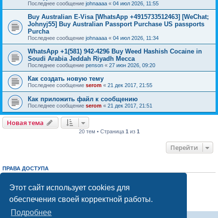
Последнее сообщение
johnaaaa
«
04 июл 2026, 11:55
Buy Australian E-Visa [WhatsApp +4915733512463] [WeChat;
Johnyj55] Buy Australian Passport Purchase US passports
Purcha
Последнее сообщение
johnaaaa
«
04 июл 2026, 11:34
WhatsApp +1(581) 942-4296 Buy Weed Hashish Cocaine in
Soudi Arabia Jeddah Riyadh Mecca
Последнее сообщение
penson
«
27 июн 2026, 09:20
Как создать новую тему
Последнее сообщение
serom
«
21 дек 2017, 21:55
Как приложить файл к сообщению
Последнее сообщение
serom
«
21 дек 2017, 21:51
Новая тема
20 тем • Страница
1
из
1
Перейти
ПРАВА ДОСТУПА
Вы
не можете
начинать темы
Вы
не можете
отвечать на сообщения
Этот сайт использует cookies для
Вы
не можете
редактировать свои сообщения
обеспечения своей корректной работы.
Вы
не можете
удалять свои сообщения
Вы
не можете
добавлять вложения
Подробнее