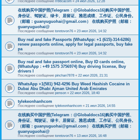
Последнее сообщение
rr88cacom
«
24 июл 2026, 12:28
在线购买中国护照(Telegram：@Globaldocs16)购买中国护照、
身份证、驾驶证、绿卡、居留证、雅思成绩、工作证、公民身份。
（邮箱：
guanyuguohai@gmail.com
） 在线购买护照（邮箱：
guanyuguohai@
Последнее сообщение
toretovon76
«
23 июл 2026, 14:32
Buy real and fake Passports (WhatsApp: +1 (615)-314-6286)
renew passports online, apply for legal passports, buy fake
pa
Последнее сообщение
toretovon76
«
23 июл 2026, 14:32
Buy real and fake passport online, Buy ID cards online,
(WhatsApp : +49 1575 3756974) Buy driving license, Buy
drivers l
Последнее сообщение
pinchan7878
«
22 июл 2026, 21:31
WhatsApp +1(581) 942-4296 Buy Weed Hashish Cocaine in
Dubai Abu Dhabi Ajman United Arab Emirates
Последнее сообщение
penson
«
22 июл 2026, 18:40
tylekeonhanhcom
Последнее сообщение
tylekeonhanhcom
«
21 июл 2026, 14:55
在线购买中国护照(Telegram：@Globaldocs16)购买中国护照、
身份证、驾驶证、绿卡、居留证、雅思成绩、工作证、公民身份。
（邮箱：
guanyuguohai@gmail.com
） 在线购买护照（邮箱：
guanyuguohai@
Последнее сообщение
toretovon76
«
13 июл 2026, 16:48