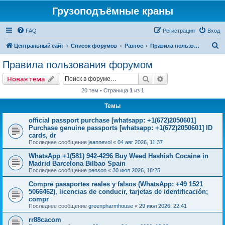
Грузоподъёмные краны
FAQ
Регистрация
Вход
П
Центральный сайт
Список форумов
Разное
Правила пользования форумом
о
Правила пользования форумом
и
Поиск
Расширенный пои
Новая тема
с
20 тем • Страница
1
из
1
к
Темы
official passport purchase [whatsapp: +1(672)2050601]
Purchase genuine passports [whatsapp: +1(672)2050601] ID
cards, dr
Последнее сообщение
jeannevol
«
04 авг 2026, 11:37
WhatsApp +1(581) 942-4296 Buy Weed Hashish Cocaine in
Madrid Barcelona Bilbao Spain
Последнее сообщение
penson
«
30 июл 2026, 18:25
Compre pasaportes reales y falsos (WhatsApp: +49 1521
5066462), licencias de conducir, tarjetas de identificación;
compr
Последнее сообщение
greenpharmhouse
«
29 июл 2026, 22:41
rr88cacom