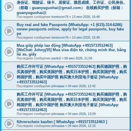
身份证、驾驶证、绿卡、居留证、雅思成绩、工作证、公民身份。
（邮箱：
guanyuguohai@gmail.com
） 在线购买护照（邮箱：
guanyuguohai@
Последнее сообщение
toretovon76
«
13 июл 2026, 16:48
Buy real and fake Passports (WhatsApp: +1 (615)-314-6286)
renew passports online, apply for legal passports, buy fake
pa
Последнее сообщение
toretovon76
«
13 июл 2026, 16:48
Mua giấy phép lao động [WhatsApp +4915733512463]
[WeChat: Johnyj55] Mua visa điện tử, chứng minh thư, bằng
lái xe, giấy
Последнее сообщение
paolo2
«
08 июл 2026, 21:09
购买工作许可证 [WhatsApp +4915733512463] 购买德国护照，购
买真假护照，购买美国护照，购买日本护照，购买英国护照，购买
韩国护照，购买中国护照 购买澳大利亚电子签证 [WhatsApp
+4915733512463]
Последнее сообщение
johnaaaa
«
04 июл 2026, 13:42
购买工作许可证 [WhatsApp +4915733512463] 购买德国护照，购
买真假护照，购买美国护照，购买日本护照，购买英国护照，购买
韩国护照，购买中国护照 购买澳大利亚电子签证 [WhatsApp
+4915733512463]
Последнее сообщение
johnaaaa
«
04 июл 2026, 13:29
führerschein kaufen [ WhatsApp +4915733512463 ]
Последнее сообщение
johnaaaa
«
04 июл 2026, 12:16