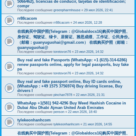
5066462), licencias de conducir, tarjetas de identificación;
compr
Последнее сообщение
greenpharmhouse
«
29 июл 2026, 22:41
rr88cacom
Последнее сообщение
rr88cacom
«
24 июл 2026, 12:28
在线购买中国护照(Telegram：@Globaldocs16)购买中国护照、
身份证、驾驶证、绿卡、居留证、雅思成绩、工作证、公民身份。
（邮箱：
guanyuguohai@gmail.com
） 在线购买护照（邮箱：
guanyuguohai@
Последнее сообщение
toretovon76
«
23 июл 2026, 14:32
Buy real and fake Passports (WhatsApp: +1 (615)-314-6286)
renew passports online, apply for legal passports, buy fake
pa
Последнее сообщение
toretovon76
«
23 июл 2026, 14:32
Buy real and fake passport online, Buy ID cards online,
(WhatsApp : +49 1575 3756974) Buy driving license, Buy
drivers l
Последнее сообщение
pinchan7878
«
22 июл 2026, 21:31
WhatsApp +1(581) 942-4296 Buy Weed Hashish Cocaine in
Dubai Abu Dhabi Ajman United Arab Emirates
Последнее сообщение
penson
«
22 июл 2026, 18:40
tylekeonhanhcom
Последнее сообщение
tylekeonhanhcom
«
21 июл 2026, 14:55
在线购买中国护照(Telegram：@Globaldocs16)购买中国护照、