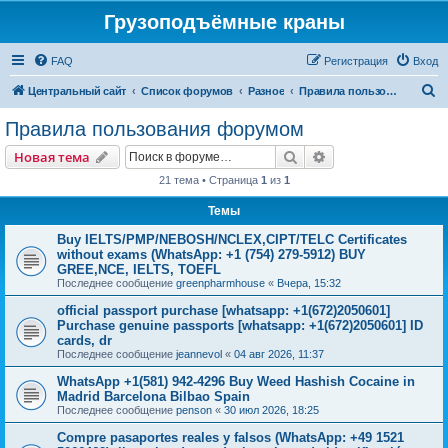
Грузоподъёмные краны
FAQ
Регистрация
Вход
П
Центральный сайт
Список форумов
Разное
Правила пользования форумом
о
Правила пользования форумом
и
Поиск
Расширенный пои
Новая тема
с
21 тема • Страница
1
из
1
к
Темы
Buy IELTS/PMP/NEBOSH/NCLEX,CIPT/TELC Certificates
without exams (WhatsApp: +1 (754) 279-5912) BUY
GREE,NCE, IELTS, TOEFL
Последнее сообщение
greenpharmhouse
«
Вчера, 15:32
official passport purchase [whatsapp: +1(672)2050601]
Purchase genuine passports [whatsapp: +1(672)2050601] ID
cards, dr
Последнее сообщение
jeannevol
«
04 авг 2026, 11:37
WhatsApp +1(581) 942-4296 Buy Weed Hashish Cocaine in
Madrid Barcelona Bilbao Spain
Последнее сообщение
penson
«
30 июл 2026, 18:25
Compre pasaportes reales y falsos (WhatsApp: +49 1521