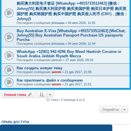
购买澳大利亚电子签证 [WhatsApp +4915733512463] [微信：
Johnyj55] 购买澳大利亚护照 购买美国护照 购买日本护照 购买英
国护照 购买韩国护照 购买中国护照 购买假人民币 (CNY)，(微信：
Johnyj5
Последнее сообщение
johnaaaa
«
04 июл 2026, 11:55
Buy Australian E-Visa [WhatsApp +4915733512463] [WeChat;
Johnyj55] Buy Australian Passport Purchase US passports
Purcha
Последнее сообщение
johnaaaa
«
04 июл 2026, 11:34
WhatsApp +1(581) 942-4296 Buy Weed Hashish Cocaine in
Soudi Arabia Jeddah Riyadh Mecca
Последнее сообщение
penson
«
27 июн 2026, 09:20
Как создать новую тему
Последнее сообщение
serom
«
21 дек 2017, 21:55
Как приложить файл к сообщению
Последнее сообщение
serom
«
21 дек 2017, 21:51
Новая тема
21 тема • Страница
1
из
1
Перейти
ПРАВА ДОСТУПА
Вы
не можете
начинать темы