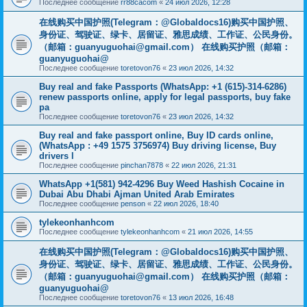
Последнее сообщение
rr88cacom
«
24 июл 2026, 12:28
在线购买中国护照(Telegram：@Globaldocs16)购买中国护照、
身份证、驾驶证、绿卡、居留证、雅思成绩、工作证、公民身份。
（邮箱：
guanyuguohai@gmail.com
） 在线购买护照（邮箱：
guanyuguohai@
Последнее сообщение
toretovon76
«
23 июл 2026, 14:32
Buy real and fake Passports (WhatsApp: +1 (615)-314-6286)
renew passports online, apply for legal passports, buy fake
pa
Последнее сообщение
toretovon76
«
23 июл 2026, 14:32
Buy real and fake passport online, Buy ID cards online,
(WhatsApp : +49 1575 3756974) Buy driving license, Buy
drivers l
Последнее сообщение
pinchan7878
«
22 июл 2026, 21:31
WhatsApp +1(581) 942-4296 Buy Weed Hashish Cocaine in
Dubai Abu Dhabi Ajman United Arab Emirates
Последнее сообщение
penson
«
22 июл 2026, 18:40
tylekeonhanhcom
Последнее сообщение
tylekeonhanhcom
«
21 июл 2026, 14:55
在线购买中国护照(Telegram：@Globaldocs16)购买中国护照、
身份证、驾驶证、绿卡、居留证、雅思成绩、工作证、公民身份。
（邮箱：
guanyuguohai@gmail.com
） 在线购买护照（邮箱：
guanyuguohai@
Последнее сообщение
toretovon76
«
13 июл 2026, 16:48