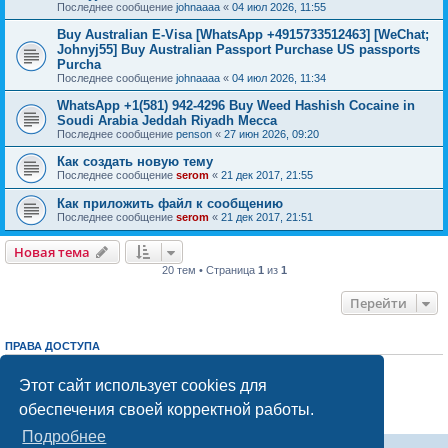
Последнее сообщение
johnaaaa
«
04 июл 2026, 11:55
Buy Australian E-Visa [WhatsApp +4915733512463] [WeChat;
Johnyj55] Buy Australian Passport Purchase US passports
Purcha
Последнее сообщение
johnaaaa
«
04 июл 2026, 11:34
WhatsApp +1(581) 942-4296 Buy Weed Hashish Cocaine in
Soudi Arabia Jeddah Riyadh Mecca
Последнее сообщение
penson
«
27 июн 2026, 09:20
Как создать новую тему
Последнее сообщение
serom
«
21 дек 2017, 21:55
Как приложить файл к сообщению
Последнее сообщение
serom
«
21 дек 2017, 21:51
Новая тема
20 тем • Страница
1
из
1
Перейти
ПРАВА ДОСТУПА
Вы
не можете
начинать темы
Вы
не можете
отвечать на сообщения
Этот сайт использует cookies для
Вы
не можете
редактировать свои сообщения
обеспечения своей корректной работы.
Вы
не можете
удалять свои сообщения
Вы
не можете
добавлять вложения
Подробнее