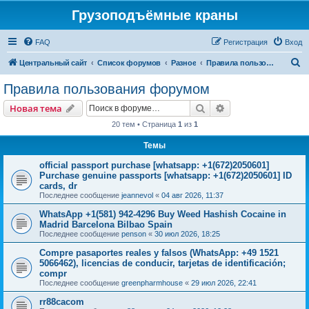
Грузоподъёмные краны
FAQ
Регистрация
Вход
П
Центральный сайт
Список форумов
Разное
Правила пользования форумом
о
Правила пользования форумом
и
Поиск
Расширенный пои
Новая тема
с
20 тем • Страница
1
из
1
к
Темы
official passport purchase [whatsapp: +1(672)2050601]
Purchase genuine passports [whatsapp: +1(672)2050601] ID
cards, dr
Последнее сообщение
jeannevol
«
04 авг 2026, 11:37
WhatsApp +1(581) 942-4296 Buy Weed Hashish Cocaine in
Madrid Barcelona Bilbao Spain
Последнее сообщение
penson
«
30 июл 2026, 18:25
Compre pasaportes reales y falsos (WhatsApp: +49 1521
5066462), licencias de conducir, tarjetas de identificación;
compr
Последнее сообщение
greenpharmhouse
«
29 июл 2026, 22:41
rr88cacom