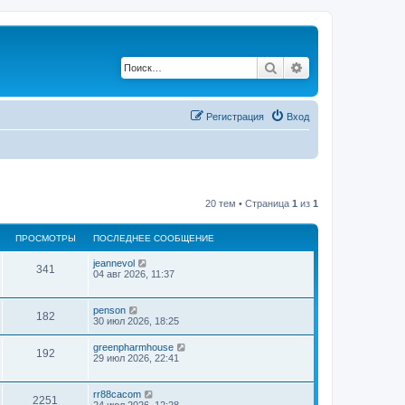
Поиск
Расширенный по
Регистрация
Вход
20 тем • Страница
1
из
1
ПРОСМОТРЫ
ПОСЛЕДНЕЕ СООБЩЕНИЕ
jeannevol
341
04 авг 2026, 11:37
penson
182
30 июл 2026, 18:25
greenpharmhouse
192
29 июл 2026, 22:41
rr88cacom
2251
24 июл 2026, 12:28