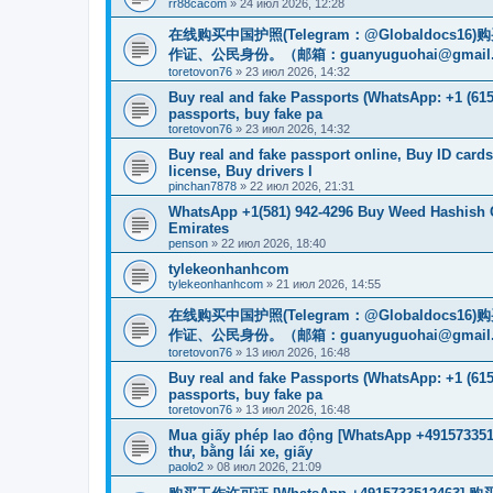
rr88cacom
»
24 июл 2026, 12:28
在线购买中国护照(Telegram：@Globaldo
作证、公民身份。（邮箱：
guanyuguohai@gmail
toretovon76
»
23 июл 2026, 14:32
Buy real and fake Passports (WhatsApp: +1 (615)
passports, buy fake pa
toretovon76
»
23 июл 2026, 14:32
Buy real and fake passport online, Buy ID card
license, Buy drivers l
pinchan7878
»
22 июл 2026, 21:31
WhatsApp +1(581) 942-4296 Buy Weed Hashish 
Emirates
penson
»
22 июл 2026, 18:40
tylekeonhanhcom
tylekeonhanhcom
»
21 июл 2026, 14:55
在线购买中国护照(Telegram：@Globaldo
作证、公民身份。（邮箱：
guanyuguohai@gmail
toretovon76
»
13 июл 2026, 16:48
Buy real and fake Passports (WhatsApp: +1 (615)
passports, buy fake pa
toretovon76
»
13 июл 2026, 16:48
Mua giấy phép lao động [WhatsApp +4915733512
thư, bằng lái xe, giấy
paolo2
»
08 июл 2026, 21:09