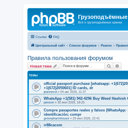
Грузоподъёмные
Всё о грузоподъёмных кранах
Ссылки
FAQ
Центральный сайт
Список форумов
Разное
Правил
Правила пользования форумом
Поиск
Рас
Новая тема
ТЕМЫ
official passport purchase [whatsapp: +1(672)
+1(672)2050601] ID cards, dr
jeannevol
»
04 авг 2026, 11:37
WhatsApp +1(581) 942-4296 Buy Weed Hashish C
penson
»
30 июл 2026, 18:25
Compre pasaportes reales y falsos (WhatsApp: +
identificación; compr
greenpharmhouse
»
29 июл 2026, 22:41
rr88cacom