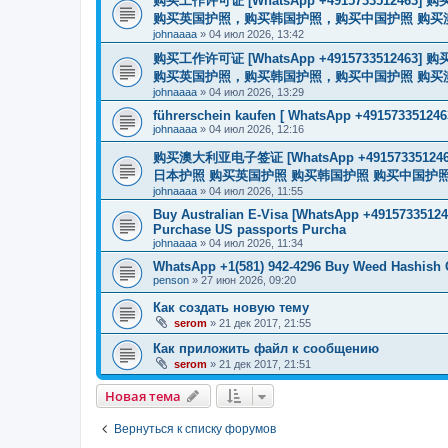
购买工作许可证 [WhatsApp +491573351
购买英国护照，购买韩国护照，购买中国护照 购买澳大利亚电子
johnaaaa
»
04 июл 2026, 13:42
购买工作许可证 [WhatsApp +491573351
购买英国护照，购买韩国护照，购买中国护照 购买澳大利亚电子
johnaaaa
»
04 июл 2026, 13:29
führerschein kaufen [ WhatsApp +491573351246
johnaaaa
»
04 июл 2026, 12:16
购买澳大利亚电子签证 [WhatsApp +4915733512
日本护照 购买英国护照 购买韩国护照 购买中国护照 购买
johnaaaa
»
04 июл 2026, 11:55
Buy Australian E-Visa [WhatsApp +491573351246
Purchase US passports Purcha
johnaaaa
»
04 июл 2026, 11:34
WhatsApp +1(581) 942-4296 Buy Weed Hashish 
penson
»
27 июн 2026, 09:20
Как создать новую тему
serom
»
21 дек 2017, 21:55
Как приложить файл к сообщению
serom
»
21 дек 2017, 21:51
Новая тема
Вернуться к списку форумов