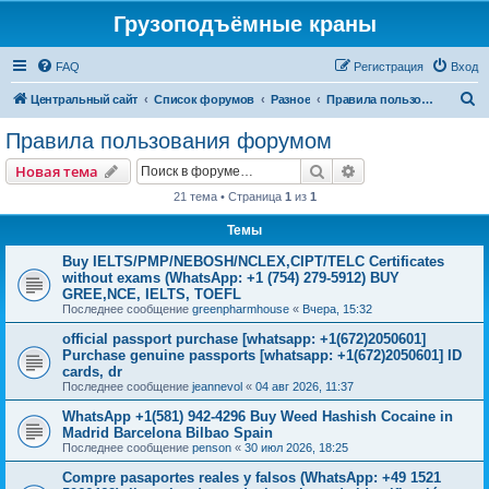
Грузоподъёмные краны
FAQ
Регистрация
Вход
П
Центральный сайт
Список форумов
Разное
Правила пользования форумом
о
Правила пользования форумом
и
Поиск
Расширенный пои
Новая тема
с
21 тема • Страница
1
из
1
к
Темы
Buy IELTS/PMP/NEBOSH/NCLEX,CIPT/TELC Certificates
without exams (WhatsApp: +1 (754) 279-5912) BUY
GREE,NCE, IELTS, TOEFL
Последнее сообщение
greenpharmhouse
«
Вчера, 15:32
official passport purchase [whatsapp: +1(672)2050601]
Purchase genuine passports [whatsapp: +1(672)2050601] ID
cards, dr
Последнее сообщение
jeannevol
«
04 авг 2026, 11:37
WhatsApp +1(581) 942-4296 Buy Weed Hashish Cocaine in
Madrid Barcelona Bilbao Spain
Последнее сообщение
penson
«
30 июл 2026, 18:25
Compre pasaportes reales y falsos (WhatsApp: +49 1521