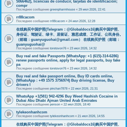
5066462), licencias de conducir, tarjetas de identificación;
compr
Последнее сообщение
greenpharmhouse
«
29 июл 2026, 22:41
rr88cacom
Последнее сообщение
rr88cacom
«
24 июл 2026, 12:28
在线购买中国护照(Telegram：@Globaldocs16)购买中国护照、
身份证、驾驶证、绿卡、居留证、雅思成绩、工作证、公民身份。
（邮箱：
guanyuguohai@gmail.com
） 在线购买护照（邮箱：
guanyuguohai@
Последнее сообщение
toretovon76
«
23 июл 2026, 14:32
Buy real and fake Passports (WhatsApp: +1 (615)-314-6286)
renew passports online, apply for legal passports, buy fake
pa
Последнее сообщение
toretovon76
«
23 июл 2026, 14:32
Buy real and fake passport online, Buy ID cards online,
(WhatsApp : +49 1575 3756974) Buy driving license, Buy
drivers l
Последнее сообщение
pinchan7878
«
22 июл 2026, 21:31
WhatsApp +1(581) 942-4296 Buy Weed Hashish Cocaine in
Dubai Abu Dhabi Ajman United Arab Emirates
Последнее сообщение
penson
«
22 июл 2026, 18:40
tylekeonhanhcom
Последнее сообщение
tylekeonhanhcom
«
21 июл 2026, 14:55
在线购买中国护照(Telegram：@Globaldocs16)购买中国护照、