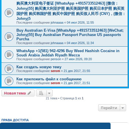
购买澳大利亚电子签证 [WhatsApp +4915733512463] [微信：
Johnyj55] 购买澳大利亚护照 购买美国护照 购买日本护照 购买英
国护照 购买韩国护照 购买中国护照 购买假人民币 (CNY)，(微信：
Johnyj5
Последнее сообщение
johnaaaa
«
04 июл 2026, 11:55
Buy Australian E-Visa [WhatsApp +4915733512463] [WeChat;
Johnyj55] Buy Australian Passport Purchase US passports
Purcha
Последнее сообщение
johnaaaa
«
04 июл 2026, 11:34
WhatsApp +1(581) 942-4296 Buy Weed Hashish Cocaine in
Soudi Arabia Jeddah Riyadh Mecca
Последнее сообщение
penson
«
27 июн 2026, 09:20
Как создать новую тему
Последнее сообщение
serom
«
21 дек 2017, 21:55
Как приложить файл к сообщению
Последнее сообщение
serom
«
21 дек 2017, 21:51
Новая тема
21 тема • Страница
1
из
1
Перейти
ПРАВА ДОСТУПА
Вы
не можете
начинать темы