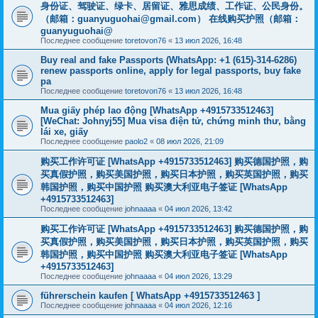
身份证、驾驶证、绿卡、居留证、雅思成绩、工作证、公民身份。
（邮箱：
guanyuguohai@gmail.com
） 在线购买护照（邮箱：
guanyuguohai@
Последнее сообщение
toretovon76
«
13 июл 2026, 16:48
Buy real and fake Passports (WhatsApp: +1 (615)-314-6286)
renew passports online, apply for legal passports, buy fake
pa
Последнее сообщение
toretovon76
«
13 июл 2026, 16:48
Mua giấy phép lao động [WhatsApp +4915733512463]
[WeChat: Johnyj55] Mua visa điện tử, chứng minh thư, bằng
lái xe, giấy
Последнее сообщение
paolo2
«
08 июл 2026, 21:09
购买工作许可证 [WhatsApp +4915733512463] 购买德国护照，购
买真假护照，购买美国护照，购买日本护照，购买英国护照，购买
韩国护照，购买中国护照 购买澳大利亚电子签证 [WhatsApp
+4915733512463]
Последнее сообщение
johnaaaa
«
04 июл 2026, 13:42
购买工作许可证 [WhatsApp +4915733512463] 购买德国护照，购
买真假护照，购买美国护照，购买日本护照，购买英国护照，购买
韩国护照，购买中国护照 购买澳大利亚电子签证 [WhatsApp
+4915733512463]
Последнее сообщение
johnaaaa
«
04 июл 2026, 13:29
führerschein kaufen [ WhatsApp +4915733512463 ]
Последнее сообщение
johnaaaa
«
04 июл 2026, 12:16