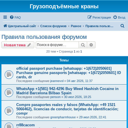
Грузоподъёмные краны
FAQ
Регистрация
Вход
П
Центральный сайт
Список форумов
Разное
Правила пользования форумом
о
Правила пользования форумом
и
Поиск
Расширенный пои
Новая тема
с
20 тем • Страница
1
из
1
к
Темы
official passport purchase [whatsapp: +1(672)2050601]
Purchase genuine passports [whatsapp: +1(672)2050601] ID
cards, dr
Последнее сообщение
jeannevol
«
04 авг 2026, 11:37
WhatsApp +1(581) 942-4296 Buy Weed Hashish Cocaine in
Madrid Barcelona Bilbao Spain
Последнее сообщение
penson
«
30 июл 2026, 18:25
Compre pasaportes reales y falsos (WhatsApp: +49 1521
5066462), licencias de conducir, tarjetas de identificación;
compr
Последнее сообщение
greenpharmhouse
«
29 июл 2026, 22:41
rr88cacom