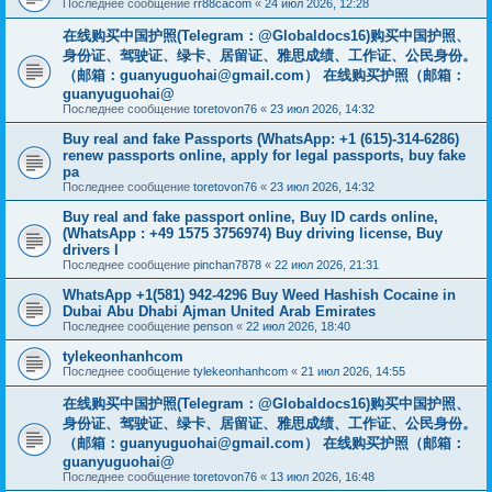
Последнее сообщение
rr88cacom
«
24 июл 2026, 12:28
在线购买中国护照(Telegram：@Globaldocs16)购买中国护照、
身份证、驾驶证、绿卡、居留证、雅思成绩、工作证、公民身份。
（邮箱：
guanyuguohai@gmail.com
） 在线购买护照（邮箱：
guanyuguohai@
Последнее сообщение
toretovon76
«
23 июл 2026, 14:32
Buy real and fake Passports (WhatsApp: +1 (615)-314-6286)
renew passports online, apply for legal passports, buy fake
pa
Последнее сообщение
toretovon76
«
23 июл 2026, 14:32
Buy real and fake passport online, Buy ID cards online,
(WhatsApp : +49 1575 3756974) Buy driving license, Buy
drivers l
Последнее сообщение
pinchan7878
«
22 июл 2026, 21:31
WhatsApp +1(581) 942-4296 Buy Weed Hashish Cocaine in
Dubai Abu Dhabi Ajman United Arab Emirates
Последнее сообщение
penson
«
22 июл 2026, 18:40
tylekeonhanhcom
Последнее сообщение
tylekeonhanhcom
«
21 июл 2026, 14:55
在线购买中国护照(Telegram：@Globaldocs16)购买中国护照、
身份证、驾驶证、绿卡、居留证、雅思成绩、工作证、公民身份。
（邮箱：
guanyuguohai@gmail.com
） 在线购买护照（邮箱：
guanyuguohai@
Последнее сообщение
toretovon76
«
13 июл 2026, 16:48