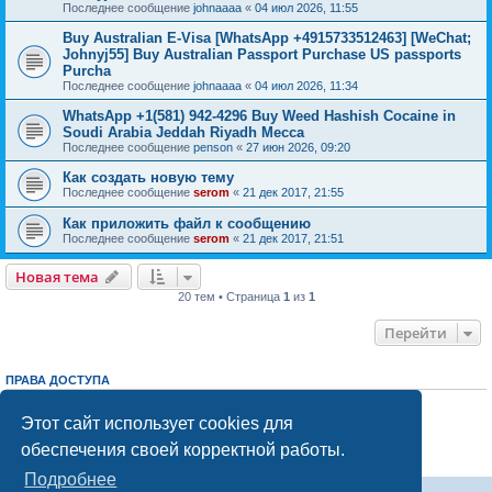
Последнее сообщение
johnaaaa
«
04 июл 2026, 11:55
Buy Australian E-Visa [WhatsApp +4915733512463] [WeChat;
Johnyj55] Buy Australian Passport Purchase US passports
Purcha
Последнее сообщение
johnaaaa
«
04 июл 2026, 11:34
WhatsApp +1(581) 942-4296 Buy Weed Hashish Cocaine in
Soudi Arabia Jeddah Riyadh Mecca
Последнее сообщение
penson
«
27 июн 2026, 09:20
Как создать новую тему
Последнее сообщение
serom
«
21 дек 2017, 21:55
Как приложить файл к сообщению
Последнее сообщение
serom
«
21 дек 2017, 21:51
Новая тема
20 тем • Страница
1
из
1
Перейти
ПРАВА ДОСТУПА
Вы
не можете
начинать темы
Вы
не можете
отвечать на сообщения
Этот сайт использует cookies для
Вы
не можете
редактировать свои сообщения
обеспечения своей корректной работы.
Вы
не можете
удалять свои сообщения
Вы
не можете
добавлять вложения
Подробнее