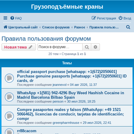
Грузоподъёмные краны
FAQ
Регистрация
Вход
П
Центральный сайт
Список форумов
Разное
Правила пользования форумом
о
Правила пользования форумом
и
Поиск
Расширенный пои
Новая тема
с
20 тем • Страница
1
из
1
к
Темы
official passport purchase [whatsapp: +1(672)2050601]
Purchase genuine passports [whatsapp: +1(672)2050601] ID
cards, dr
Последнее сообщение
jeannevol
«
04 авг 2026, 11:37
WhatsApp +1(581) 942-4296 Buy Weed Hashish Cocaine in
Madrid Barcelona Bilbao Spain
Последнее сообщение
penson
«
30 июл 2026, 18:25
Compre pasaportes reales y falsos (WhatsApp: +49 1521
5066462), licencias de conducir, tarjetas de identificación;
compr
Последнее сообщение
greenpharmhouse
«
29 июл 2026, 22:41
rr88cacom