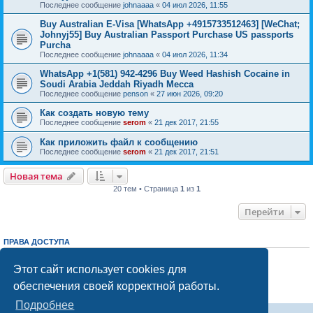
Последнее сообщение
johnaaaa
«
04 июл 2026, 11:55
Buy Australian E-Visa [WhatsApp +4915733512463] [WeChat;
Johnyj55] Buy Australian Passport Purchase US passports
Purcha
Последнее сообщение
johnaaaa
«
04 июл 2026, 11:34
WhatsApp +1(581) 942-4296 Buy Weed Hashish Cocaine in
Soudi Arabia Jeddah Riyadh Mecca
Последнее сообщение
penson
«
27 июн 2026, 09:20
Как создать новую тему
Последнее сообщение
serom
«
21 дек 2017, 21:55
Как приложить файл к сообщению
Последнее сообщение
serom
«
21 дек 2017, 21:51
Новая тема
20 тем • Страница
1
из
1
Перейти
ПРАВА ДОСТУПА
Вы
не можете
начинать темы
Вы
не можете
отвечать на сообщения
Этот сайт использует cookies для
Вы
не можете
редактировать свои сообщения
обеспечения своей корректной работы.
Вы
не можете
удалять свои сообщения
Вы
не можете
добавлять вложения
Подробнее