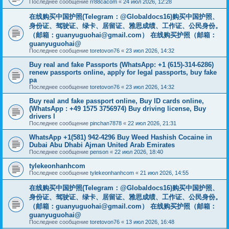
Последнее сообщение
rr88cacom
«
24 июл 2026, 12:28
在线购买中国护照(Telegram：@Globaldocs16)购买中国护照、
身份证、驾驶证、绿卡、居留证、雅思成绩、工作证、公民身份。
（邮箱：
guanyuguohai@gmail.com
） 在线购买护照（邮箱：
guanyuguohai@
Последнее сообщение
toretovon76
«
23 июл 2026, 14:32
Buy real and fake Passports (WhatsApp: +1 (615)-314-6286)
renew passports online, apply for legal passports, buy fake
pa
Последнее сообщение
toretovon76
«
23 июл 2026, 14:32
Buy real and fake passport online, Buy ID cards online,
(WhatsApp : +49 1575 3756974) Buy driving license, Buy
drivers l
Последнее сообщение
pinchan7878
«
22 июл 2026, 21:31
WhatsApp +1(581) 942-4296 Buy Weed Hashish Cocaine in
Dubai Abu Dhabi Ajman United Arab Emirates
Последнее сообщение
penson
«
22 июл 2026, 18:40
tylekeonhanhcom
Последнее сообщение
tylekeonhanhcom
«
21 июл 2026, 14:55
在线购买中国护照(Telegram：@Globaldocs16)购买中国护照、
身份证、驾驶证、绿卡、居留证、雅思成绩、工作证、公民身份。
（邮箱：
guanyuguohai@gmail.com
） 在线购买护照（邮箱：
guanyuguohai@
Последнее сообщение
toretovon76
«
13 июл 2026, 16:48