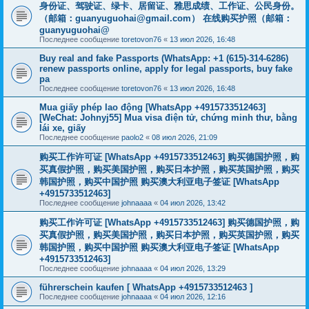
身份证、驾驶证、绿卡、居留证、雅思成绩、工作证、公民身份。
（邮箱：
guanyuguohai@gmail.com
） 在线购买护照（邮箱：
guanyuguohai@
Последнее сообщение
toretovon76
«
13 июл 2026, 16:48
Buy real and fake Passports (WhatsApp: +1 (615)-314-6286)
renew passports online, apply for legal passports, buy fake
pa
Последнее сообщение
toretovon76
«
13 июл 2026, 16:48
Mua giấy phép lao động [WhatsApp +4915733512463]
[WeChat: Johnyj55] Mua visa điện tử, chứng minh thư, bằng
lái xe, giấy
Последнее сообщение
paolo2
«
08 июл 2026, 21:09
购买工作许可证 [WhatsApp +4915733512463] 购买德国护照，购
买真假护照，购买美国护照，购买日本护照，购买英国护照，购买
韩国护照，购买中国护照 购买澳大利亚电子签证 [WhatsApp
+4915733512463]
Последнее сообщение
johnaaaa
«
04 июл 2026, 13:42
购买工作许可证 [WhatsApp +4915733512463] 购买德国护照，购
买真假护照，购买美国护照，购买日本护照，购买英国护照，购买
韩国护照，购买中国护照 购买澳大利亚电子签证 [WhatsApp
+4915733512463]
Последнее сообщение
johnaaaa
«
04 июл 2026, 13:29
führerschein kaufen [ WhatsApp +4915733512463 ]
Последнее сообщение
johnaaaa
«
04 июл 2026, 12:16