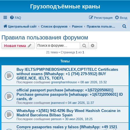
Грузоподъёмные краны
FAQ
Регистрация
Вход
П
Центральный сайт
Список форумов
Разное
Правила пользования форумом
о
Правила пользования форумом
и
Поиск
Расширенный пои
Новая тема
с
21 тема • Страница
1
из
1
к
Темы
Buy IELTS/PMP/NEBOSH/NCLEX,CIPT/TELC Certificates
without exams (WhatsApp: +1 (754) 279-5912) BUY
GREE,NCE, IELTS, TOEFL
Последнее сообщение
greenpharmhouse
«
08 авг 2026, 15:32
official passport purchase [whatsapp: +1(672)2050601]
Purchase genuine passports [whatsapp: +1(672)2050601] ID
cards, dr
Последнее сообщение
jeannevol
«
04 авг 2026, 11:37
WhatsApp +1(581) 942-4296 Buy Weed Hashish Cocaine in
Madrid Barcelona Bilbao Spain
Последнее сообщение
penson
«
30 июл 2026, 18:25
Compre pasaportes reales y falsos (WhatsApp: +49 1521