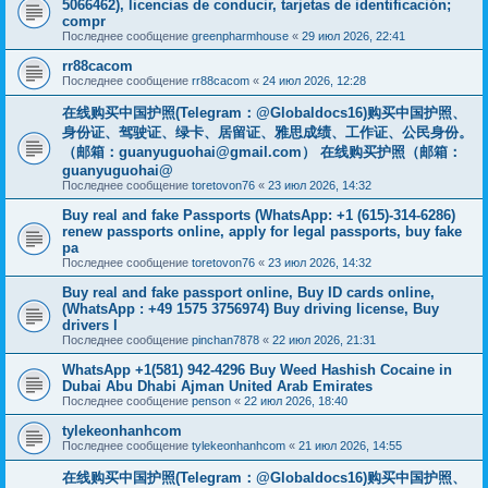
5066462), licencias de conducir, tarjetas de identificación;
compr
Последнее сообщение
greenpharmhouse
«
29 июл 2026, 22:41
rr88cacom
Последнее сообщение
rr88cacom
«
24 июл 2026, 12:28
在线购买中国护照(Telegram：@Globaldocs16)购买中国护照、
身份证、驾驶证、绿卡、居留证、雅思成绩、工作证、公民身份。
（邮箱：
guanyuguohai@gmail.com
） 在线购买护照（邮箱：
guanyuguohai@
Последнее сообщение
toretovon76
«
23 июл 2026, 14:32
Buy real and fake Passports (WhatsApp: +1 (615)-314-6286)
renew passports online, apply for legal passports, buy fake
pa
Последнее сообщение
toretovon76
«
23 июл 2026, 14:32
Buy real and fake passport online, Buy ID cards online,
(WhatsApp : +49 1575 3756974) Buy driving license, Buy
drivers l
Последнее сообщение
pinchan7878
«
22 июл 2026, 21:31
WhatsApp +1(581) 942-4296 Buy Weed Hashish Cocaine in
Dubai Abu Dhabi Ajman United Arab Emirates
Последнее сообщение
penson
«
22 июл 2026, 18:40
tylekeonhanhcom
Последнее сообщение
tylekeonhanhcom
«
21 июл 2026, 14:55
在线购买中国护照(Telegram：@Globaldocs16)购买中国护照、