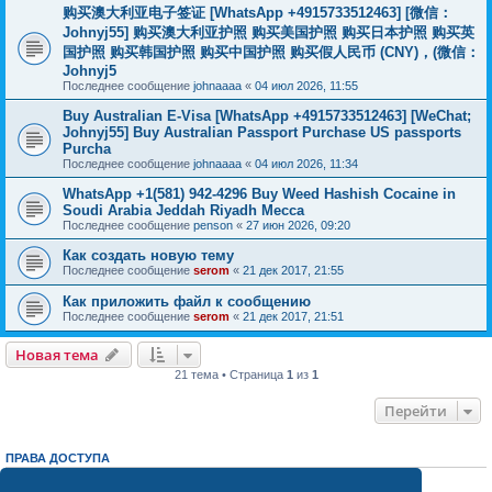
购买澳大利亚电子签证 [WhatsApp +4915733512463] [微信：
Johnyj55] 购买澳大利亚护照 购买美国护照 购买日本护照 购买英
国护照 购买韩国护照 购买中国护照 购买假人民币 (CNY)，(微信：
Johnyj5
Последнее сообщение
johnaaaa
«
04 июл 2026, 11:55
Buy Australian E-Visa [WhatsApp +4915733512463] [WeChat;
Johnyj55] Buy Australian Passport Purchase US passports
Purcha
Последнее сообщение
johnaaaa
«
04 июл 2026, 11:34
WhatsApp +1(581) 942-4296 Buy Weed Hashish Cocaine in
Soudi Arabia Jeddah Riyadh Mecca
Последнее сообщение
penson
«
27 июн 2026, 09:20
Как создать новую тему
Последнее сообщение
serom
«
21 дек 2017, 21:55
Как приложить файл к сообщению
Последнее сообщение
serom
«
21 дек 2017, 21:51
Новая тема
21 тема • Страница
1
из
1
Перейти
ПРАВА ДОСТУПА
Вы
не можете
начинать темы