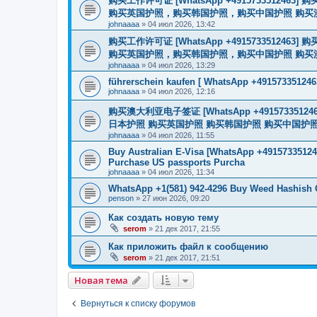
购买工作许可证 [WhatsApp +491573351
购买英国护照，购买韩国护照，购买中国护照 购买澳大利亚电子
johnaaaa
»
04 июл 2026, 13:42
购买工作许可证 [WhatsApp +491573351
购买英国护照，购买韩国护照，购买中国护照 购买澳大利亚电子
johnaaaa
»
04 июл 2026, 13:29
führerschein kaufen [ WhatsApp +491573351246
johnaaaa
»
04 июл 2026, 12:16
购买澳大利亚电子签证 [WhatsApp +4915733512
日本护照 购买英国护照 购买韩国护照 购买中国护照 购买
johnaaaa
»
04 июл 2026, 11:55
Buy Australian E-Visa [WhatsApp +491573351246
Purchase US passports Purcha
johnaaaa
»
04 июл 2026, 11:34
WhatsApp +1(581) 942-4296 Buy Weed Hashish 
penson
»
27 июн 2026, 09:20
Как создать новую тему
serom
»
21 дек 2017, 21:55
Как приложить файл к сообщению
serom
»
21 дек 2017, 21:51
Новая тема
Вернуться к списку форумов