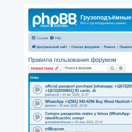
Грузоподъёмные
Всё о грузоподъёмных кранах
Ссылки
FAQ
Центральный сайт
Список форумов
Разное
Правил
Правила пользования форумом
Поиск
Рас
Новая тема
ТЕМЫ
official passport purchase [whatsapp: +1(672)
+1(672)2050601] ID cards, dr
jeannevol
»
04 авг 2026, 11:37
WhatsApp +1(581) 942-4296 Buy Weed Hashish C
penson
»
30 июл 2026, 18:25
Compre pasaportes reales y falsos (WhatsApp: +
identificación; compr
greenpharmhouse
»
29 июл 2026, 22:41
rr88cacom