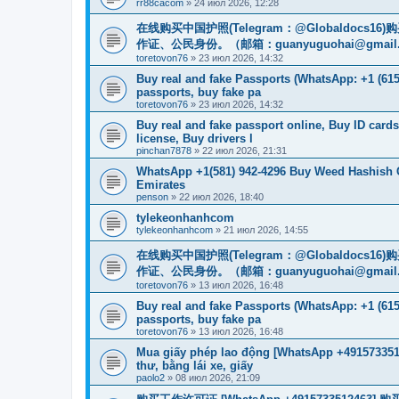
rr88cacom
»
24 июл 2026, 12:28
在线购买中国护照(Telegram：@Globaldo
作证、公民身份。（邮箱：
guanyuguohai@gmail
toretovon76
»
23 июл 2026, 14:32
Buy real and fake Passports (WhatsApp: +1 (615)
passports, buy fake pa
toretovon76
»
23 июл 2026, 14:32
Buy real and fake passport online, Buy ID card
license, Buy drivers l
pinchan7878
»
22 июл 2026, 21:31
WhatsApp +1(581) 942-4296 Buy Weed Hashish 
Emirates
penson
»
22 июл 2026, 18:40
tylekeonhanhcom
tylekeonhanhcom
»
21 июл 2026, 14:55
在线购买中国护照(Telegram：@Globaldo
作证、公民身份。（邮箱：
guanyuguohai@gmail
toretovon76
»
13 июл 2026, 16:48
Buy real and fake Passports (WhatsApp: +1 (615)
passports, buy fake pa
toretovon76
»
13 июл 2026, 16:48
Mua giấy phép lao động [WhatsApp +4915733512
thư, bằng lái xe, giấy
paolo2
»
08 июл 2026, 21:09