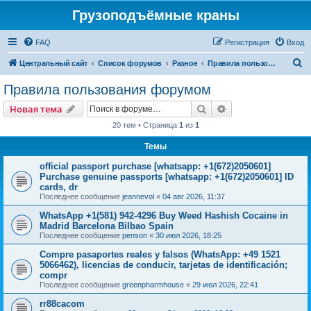
Грузоподъёмные краны
FAQ
Регистрация
Вход
П
Центральный сайт
Список форумов
Разное
Правила пользования форумом
о
Правила пользования форумом
и
Поиск
Расширенный пои
Новая тема
с
20 тем • Страница
1
из
1
к
Темы
official passport purchase [whatsapp: +1(672)2050601]
Purchase genuine passports [whatsapp: +1(672)2050601] ID
cards, dr
Последнее сообщение
jeannevol
«
04 авг 2026, 11:37
WhatsApp +1(581) 942-4296 Buy Weed Hashish Cocaine in
Madrid Barcelona Bilbao Spain
Последнее сообщение
penson
«
30 июл 2026, 18:25
Compre pasaportes reales y falsos (WhatsApp: +49 1521
5066462), licencias de conducir, tarjetas de identificación;
compr
Последнее сообщение
greenpharmhouse
«
29 июл 2026, 22:41
rr88cacom