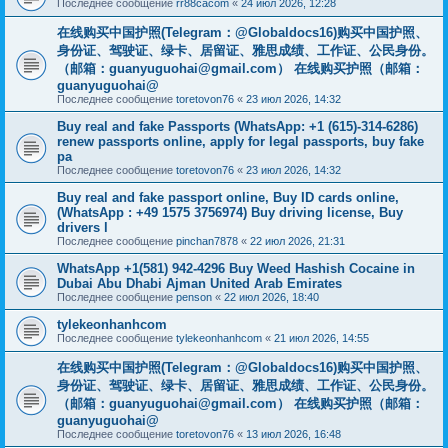
Последнее сообщение
rr88cacom
«
24 июл 2026, 12:28
在线购买中国护照(Telegram：@Globaldocs16)购买中国护照、
身份证、驾驶证、绿卡、居留证、雅思成绩、工作证、公民身份。
（邮箱：
guanyuguohai@gmail.com
） 在线购买护照（邮箱：
guanyuguohai@
Последнее сообщение
toretovon76
«
23 июл 2026, 14:32
Buy real and fake Passports (WhatsApp: +1 (615)-314-6286)
renew passports online, apply for legal passports, buy fake
pa
Последнее сообщение
toretovon76
«
23 июл 2026, 14:32
Buy real and fake passport online, Buy ID cards online,
(WhatsApp : +49 1575 3756974) Buy driving license, Buy
drivers l
Последнее сообщение
pinchan7878
«
22 июл 2026, 21:31
WhatsApp +1(581) 942-4296 Buy Weed Hashish Cocaine in
Dubai Abu Dhabi Ajman United Arab Emirates
Последнее сообщение
penson
«
22 июл 2026, 18:40
tylekeonhanhcom
Последнее сообщение
tylekeonhanhcom
«
21 июл 2026, 14:55
在线购买中国护照(Telegram：@Globaldocs16)购买中国护照、
身份证、驾驶证、绿卡、居留证、雅思成绩、工作证、公民身份。
（邮箱：
guanyuguohai@gmail.com
） 在线购买护照（邮箱：
guanyuguohai@
Последнее сообщение
toretovon76
«
13 июл 2026, 16:48