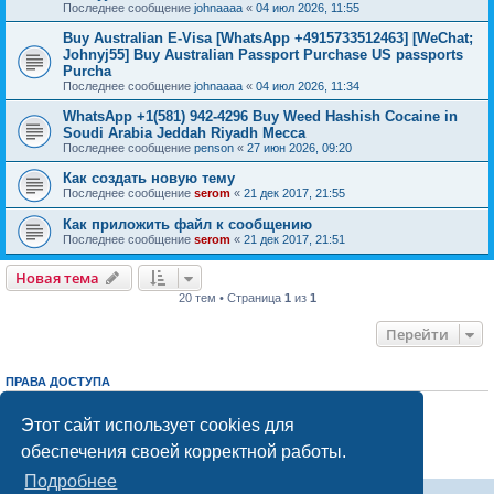
Последнее сообщение
johnaaaa
«
04 июл 2026, 11:55
Buy Australian E-Visa [WhatsApp +4915733512463] [WeChat;
Johnyj55] Buy Australian Passport Purchase US passports
Purcha
Последнее сообщение
johnaaaa
«
04 июл 2026, 11:34
WhatsApp +1(581) 942-4296 Buy Weed Hashish Cocaine in
Soudi Arabia Jeddah Riyadh Mecca
Последнее сообщение
penson
«
27 июн 2026, 09:20
Как создать новую тему
Последнее сообщение
serom
«
21 дек 2017, 21:55
Как приложить файл к сообщению
Последнее сообщение
serom
«
21 дек 2017, 21:51
Новая тема
20 тем • Страница
1
из
1
Перейти
ПРАВА ДОСТУПА
Вы
не можете
начинать темы
Вы
не можете
отвечать на сообщения
Этот сайт использует cookies для
Вы
не можете
редактировать свои сообщения
обеспечения своей корректной работы.
Вы
не можете
удалять свои сообщения
Вы
не можете
добавлять вложения
Подробнее