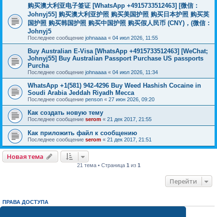
购买澳大利亚电子签证 [WhatsApp +4915733512463] [微信：
Johnyj55] 购买澳大利亚护照 购买美国护照 购买日本护照 购买英
国护照 购买韩国护照 购买中国护照 购买假人民币 (CNY)，(微信：
Johnyj5
Последнее сообщение
johnaaaa
«
04 июл 2026, 11:55
Buy Australian E-Visa [WhatsApp +4915733512463] [WeChat;
Johnyj55] Buy Australian Passport Purchase US passports
Purcha
Последнее сообщение
johnaaaa
«
04 июл 2026, 11:34
WhatsApp +1(581) 942-4296 Buy Weed Hashish Cocaine in
Soudi Arabia Jeddah Riyadh Mecca
Последнее сообщение
penson
«
27 июн 2026, 09:20
Как создать новую тему
Последнее сообщение
serom
«
21 дек 2017, 21:55
Как приложить файл к сообщению
Последнее сообщение
serom
«
21 дек 2017, 21:51
Новая тема
21 тема • Страница
1
из
1
Перейти
ПРАВА ДОСТУПА
Вы
не можете
начинать темы