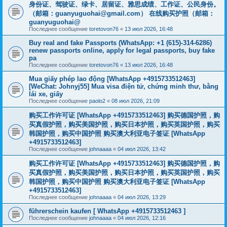
身份证、驾驶证、绿卡、居留证、雅思成绩、工作证、公民身份。
（邮箱：
guanyuguohai@gmail.com
） 在线购买护照（邮箱：
guanyuguohai@
Последнее сообщение
toretovon76
«
13 июл 2026, 16:48
Buy real and fake Passports (WhatsApp: +1 (615)-314-6286)
renew passports online, apply for legal passports, buy fake
pa
Последнее сообщение
toretovon76
«
13 июл 2026, 16:48
Mua giấy phép lao động [WhatsApp +4915733512463]
[WeChat: Johnyj55] Mua visa điện tử, chứng minh thư, bằng
lái xe, giấy
Последнее сообщение
paolo2
«
08 июл 2026, 21:09
购买工作许可证 [WhatsApp +4915733512463] 购买德国护照，购
买真假护照，购买美国护照，购买日本护照，购买英国护照，购买
韩国护照，购买中国护照 购买澳大利亚电子签证 [WhatsApp
+4915733512463]
Последнее сообщение
johnaaaa
«
04 июл 2026, 13:42
购买工作许可证 [WhatsApp +4915733512463] 购买德国护照，购
买真假护照，购买美国护照，购买日本护照，购买英国护照，购买
韩国护照，购买中国护照 购买澳大利亚电子签证 [WhatsApp
+4915733512463]
Последнее сообщение
johnaaaa
«
04 июл 2026, 13:29
führerschein kaufen [ WhatsApp +4915733512463 ]
Последнее сообщение
johnaaaa
«
04 июл 2026, 12:16