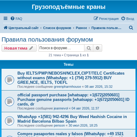
Грузоподъёмные краны
FAQ
Регистрация
Вход
П
Центральный сайт
Список форумов
Разное
Правила пользования форумом
о
Правила пользования форумом
и
Поиск
Расширенный пои
Новая тема
с
21 тема • Страница
1
из
1
к
Темы
Buy IELTS/PMP/NEBOSH/NCLEX,CIPT/TELC Certificates
without exams (WhatsApp: +1 (754) 279-5912) BUY
GREE,NCE, IELTS, TOEFL
Последнее сообщение
greenpharmhouse
«
08 авг 2026, 15:32
official passport purchase [whatsapp: +1(672)2050601]
Purchase genuine passports [whatsapp: +1(672)2050601] ID
cards, dr
Последнее сообщение
jeannevol
«
04 авг 2026, 11:37
WhatsApp +1(581) 942-4296 Buy Weed Hashish Cocaine in
Madrid Barcelona Bilbao Spain
Последнее сообщение
penson
«
30 июл 2026, 18:25
Compre pasaportes reales y falsos (WhatsApp: +49 1521