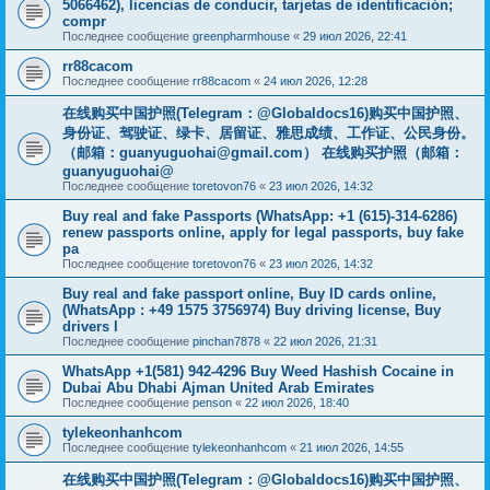
5066462), licencias de conducir, tarjetas de identificación;
compr
Последнее сообщение
greenpharmhouse
«
29 июл 2026, 22:41
rr88cacom
Последнее сообщение
rr88cacom
«
24 июл 2026, 12:28
在线购买中国护照(Telegram：@Globaldocs16)购买中国护照、
身份证、驾驶证、绿卡、居留证、雅思成绩、工作证、公民身份。
（邮箱：
guanyuguohai@gmail.com
） 在线购买护照（邮箱：
guanyuguohai@
Последнее сообщение
toretovon76
«
23 июл 2026, 14:32
Buy real and fake Passports (WhatsApp: +1 (615)-314-6286)
renew passports online, apply for legal passports, buy fake
pa
Последнее сообщение
toretovon76
«
23 июл 2026, 14:32
Buy real and fake passport online, Buy ID cards online,
(WhatsApp : +49 1575 3756974) Buy driving license, Buy
drivers l
Последнее сообщение
pinchan7878
«
22 июл 2026, 21:31
WhatsApp +1(581) 942-4296 Buy Weed Hashish Cocaine in
Dubai Abu Dhabi Ajman United Arab Emirates
Последнее сообщение
penson
«
22 июл 2026, 18:40
tylekeonhanhcom
Последнее сообщение
tylekeonhanhcom
«
21 июл 2026, 14:55
在线购买中国护照(Telegram：@Globaldocs16)购买中国护照、