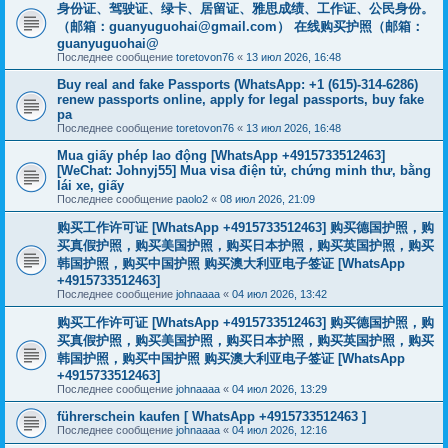
身份证、驾驶证、绿卡、居留证、雅思成绩、工作证、公民身份。
（邮箱：
guanyuguohai@gmail.com
） 在线购买护照（邮箱：
guanyuguohai@
Последнее сообщение
toretovon76
«
13 июл 2026, 16:48
Buy real and fake Passports (WhatsApp: +1 (615)-314-6286)
renew passports online, apply for legal passports, buy fake
pa
Последнее сообщение
toretovon76
«
13 июл 2026, 16:48
Mua giấy phép lao động [WhatsApp +4915733512463]
[WeChat: Johnyj55] Mua visa điện tử, chứng minh thư, bằng
lái xe, giấy
Последнее сообщение
paolo2
«
08 июл 2026, 21:09
购买工作许可证 [WhatsApp +4915733512463] 购买德国护照，购
买真假护照，购买美国护照，购买日本护照，购买英国护照，购买
韩国护照，购买中国护照 购买澳大利亚电子签证 [WhatsApp
+4915733512463]
Последнее сообщение
johnaaaa
«
04 июл 2026, 13:42
购买工作许可证 [WhatsApp +4915733512463] 购买德国护照，购
买真假护照，购买美国护照，购买日本护照，购买英国护照，购买
韩国护照，购买中国护照 购买澳大利亚电子签证 [WhatsApp
+4915733512463]
Последнее сообщение
johnaaaa
«
04 июл 2026, 13:29
führerschein kaufen [ WhatsApp +4915733512463 ]
Последнее сообщение
johnaaaa
«
04 июл 2026, 12:16