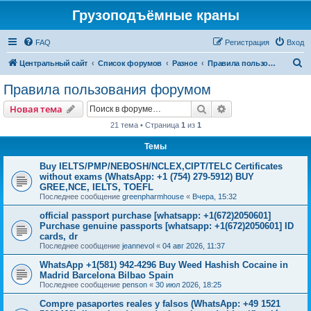
Грузоподъёмные краны
FAQ
Регистрация
Вход
П
Центральный сайт
Список форумов
Разное
Правила пользования форумом
о
Правила пользования форумом
и
Поиск
Расширенный пои
Новая тема
с
21 тема • Страница
1
из
1
к
Темы
Buy IELTS/PMP/NEBOSH/NCLEX,CIPT/TELC Certificates
without exams (WhatsApp: +1 (754) 279-5912) BUY
GREE,NCE, IELTS, TOEFL
Последнее сообщение
greenpharmhouse
«
Вчера, 15:32
official passport purchase [whatsapp: +1(672)2050601]
Purchase genuine passports [whatsapp: +1(672)2050601] ID
cards, dr
Последнее сообщение
jeannevol
«
04 авг 2026, 11:37
WhatsApp +1(581) 942-4296 Buy Weed Hashish Cocaine in
Madrid Barcelona Bilbao Spain
Последнее сообщение
penson
«
30 июл 2026, 18:25
Compre pasaportes reales y falsos (WhatsApp: +49 1521