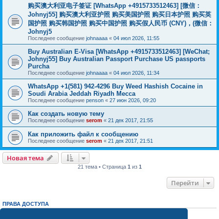
购买澳大利亚电子签证 [WhatsApp +4915733512463] [微信：
Johnyj55] 购买澳大利亚护照 购买美国护照 购买日本护照 购买英
国护照 购买韩国护照 购买中国护照 购买假人民币 (CNY)，(微信：
Johnyj5
Последнее сообщение
johnaaaa
«
04 июл 2026, 11:55
Buy Australian E-Visa [WhatsApp +4915733512463] [WeChat;
Johnyj55] Buy Australian Passport Purchase US passports
Purcha
Последнее сообщение
johnaaaa
«
04 июл 2026, 11:34
WhatsApp +1(581) 942-4296 Buy Weed Hashish Cocaine in
Soudi Arabia Jeddah Riyadh Mecca
Последнее сообщение
penson
«
27 июн 2026, 09:20
Как создать новую тему
Последнее сообщение
serom
«
21 дек 2017, 21:55
Как приложить файл к сообщению
Последнее сообщение
serom
«
21 дек 2017, 21:51
Новая тема
21 тема • Страница
1
из
1
Перейти
ПРАВА ДОСТУПА
Вы
не можете
начинать темы