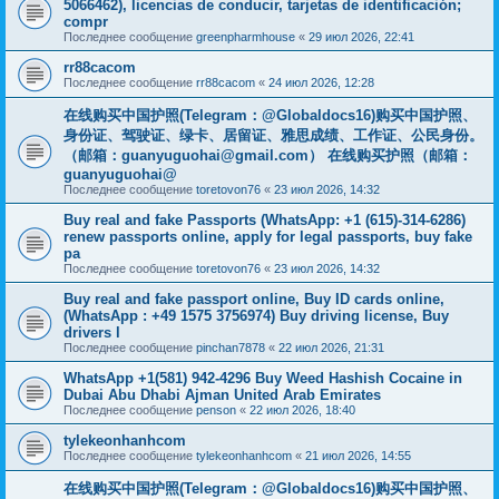
5066462), licencias de conducir, tarjetas de identificación;
compr
Последнее сообщение
greenpharmhouse
«
29 июл 2026, 22:41
rr88cacom
Последнее сообщение
rr88cacom
«
24 июл 2026, 12:28
在线购买中国护照(Telegram：@Globaldocs16)购买中国护照、
身份证、驾驶证、绿卡、居留证、雅思成绩、工作证、公民身份。
（邮箱：
guanyuguohai@gmail.com
） 在线购买护照（邮箱：
guanyuguohai@
Последнее сообщение
toretovon76
«
23 июл 2026, 14:32
Buy real and fake Passports (WhatsApp: +1 (615)-314-6286)
renew passports online, apply for legal passports, buy fake
pa
Последнее сообщение
toretovon76
«
23 июл 2026, 14:32
Buy real and fake passport online, Buy ID cards online,
(WhatsApp : +49 1575 3756974) Buy driving license, Buy
drivers l
Последнее сообщение
pinchan7878
«
22 июл 2026, 21:31
WhatsApp +1(581) 942-4296 Buy Weed Hashish Cocaine in
Dubai Abu Dhabi Ajman United Arab Emirates
Последнее сообщение
penson
«
22 июл 2026, 18:40
tylekeonhanhcom
Последнее сообщение
tylekeonhanhcom
«
21 июл 2026, 14:55
在线购买中国护照(Telegram：@Globaldocs16)购买中国护照、