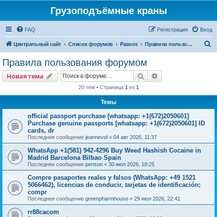
Грузоподъёмные краны
FAQ
Регистрация
Вход
П
Центральный сайт
Список форумов
Разное
Правила пользования форумом
о
Правила пользования форумом
и
Поиск
Расширенный пои
Новая тема
с
20 тем • Страница
1
из
1
к
Темы
official passport purchase [whatsapp: +1(672)2050601]
Purchase genuine passports [whatsapp: +1(672)2050601] ID
cards, dr
Последнее сообщение
jeannevol
«
04 авг 2026, 11:37
WhatsApp +1(581) 942-4296 Buy Weed Hashish Cocaine in
Madrid Barcelona Bilbao Spain
Последнее сообщение
penson
«
30 июл 2026, 18:25
Compre pasaportes reales y falsos (WhatsApp: +49 1521
5066462), licencias de conducir, tarjetas de identificación;
compr
Последнее сообщение
greenpharmhouse
«
29 июл 2026, 22:41
rr88cacom