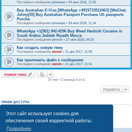
Последнее сообщение
johnaaaa
«
04 июл 2026, 11:55
Buy Australian E-Visa [WhatsApp +4915733512463] [WeChat;
Johnyj55] Buy Australian Passport Purchase US passports
Purcha
Последнее сообщение
johnaaaa
«
04 июл 2026, 11:34
WhatsApp +1(581) 942-4296 Buy Weed Hashish Cocaine in
Soudi Arabia Jeddah Riyadh Mecca
Последнее сообщение
penson
«
27 июн 2026, 09:20
Как создать новую тему
Последнее сообщение
serom
«
21 дек 2017, 21:55
Как приложить файл к сообщению
Последнее сообщение
serom
«
21 дек 2017, 21:51
Новая тема
20 тем • Страница
1
из
1
Перейти
ПРАВА ДОСТУПА
Вы
не можете
начинать темы
Вы
не можете
отвечать на сообщения
Этот сайт использует cookies для
Вы
не можете
редактировать свои сообщения
обеспечения своей корректной работы.
Вы
не можете
удалять свои сообщения
Вы
не можете
добавлять вложения
Подробнее