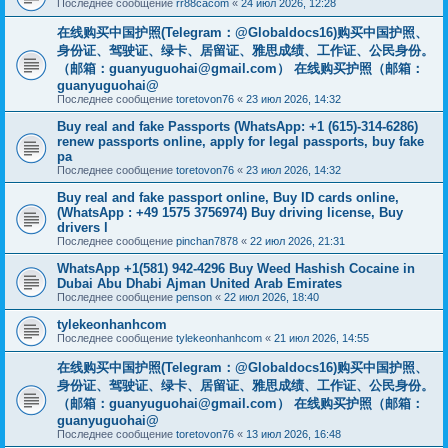
Последнее сообщение
rr88cacom
«
24 июл 2026, 12:28
在线购买中国护照(Telegram：@Globaldocs16)购买中国护照、
身份证、驾驶证、绿卡、居留证、雅思成绩、工作证、公民身份。
（邮箱：
guanyuguohai@gmail.com
） 在线购买护照（邮箱：
guanyuguohai@
Последнее сообщение
toretovon76
«
23 июл 2026, 14:32
Buy real and fake Passports (WhatsApp: +1 (615)-314-6286)
renew passports online, apply for legal passports, buy fake
pa
Последнее сообщение
toretovon76
«
23 июл 2026, 14:32
Buy real and fake passport online, Buy ID cards online,
(WhatsApp : +49 1575 3756974) Buy driving license, Buy
drivers l
Последнее сообщение
pinchan7878
«
22 июл 2026, 21:31
WhatsApp +1(581) 942-4296 Buy Weed Hashish Cocaine in
Dubai Abu Dhabi Ajman United Arab Emirates
Последнее сообщение
penson
«
22 июл 2026, 18:40
tylekeonhanhcom
Последнее сообщение
tylekeonhanhcom
«
21 июл 2026, 14:55
在线购买中国护照(Telegram：@Globaldocs16)购买中国护照、
身份证、驾驶证、绿卡、居留证、雅思成绩、工作证、公民身份。
（邮箱：
guanyuguohai@gmail.com
） 在线购买护照（邮箱：
guanyuguohai@
Последнее сообщение
toretovon76
«
13 июл 2026, 16:48