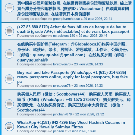
買中國身份證和駕駛執照. 在線購買韓國身份證和駕駛執照. 線上購
買台灣身分證和駕駛執照. (微信ID：Wesbutman）在線購買泰國
身份證和駕駛執照. 在線購買日本身份證和
Последнее сообщение
greenpharmhouse
«
29 июл 2026, 22:41
(+27 83 880 8170) Achat de faux billets de banque de haute
qualité (grade AA+, indétectables) et de vrais-faux passeport
Последнее сообщение
miraclejons180
«
29 июл 2026, 20:46
在线购买中国护照(Telegram：@Globaldocs16)购买中国护照、
身份证、驾驶证、绿卡、居留证、雅思成绩、工作证、公民身份。
（邮箱：
guanyuguohai@gmail.com
） 在线购买护照（邮箱：
guanyuguohai@
Последнее сообщение
toretovon76
«
23 июл 2026, 14:33
Buy real and fake Passports (WhatsApp: +1 (615)-314-6286)
renew passports online, apply for legal passports, buy fake
pa
Последнее сообщение
toretovon76
«
23 июл 2026, 14:33
购买假人民币（微信：Scottbowers44） 购买假人民币, 购买假人
民币（RMB)（WhatsApp：+49 1575 3756974） 购买假美元、购
买假欧元、在线购买身份证、购买正版加拿大身份证 （微信：
Scottbowers44
Последнее сообщение
pinchan7878
«
22 июл 2026, 21:32
WhatsApp +1(581) 942-4296 Buy Weed Hashish Cocaine in
Kuwait City Hawally Salmiya Fintas
Последнее сообщение
penson
«
22 июл 2026, 18:40