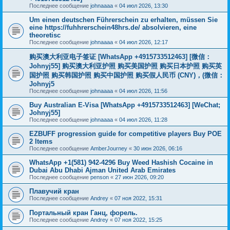
Последнее сообщение
johnaaaa
«
04 июл 2026, 13:30
Um einen deutschen Führerschein zu erhalten, müssen Sie
eine https://fuhhrerschein48hrs.de/ absolvieren, eine
theoretisc
Последнее сообщение
johnaaaa
«
04 июл 2026, 12:17
购买澳大利亚电子签证 [WhatsApp +4915733512463] [微信：
Johnyj55] 购买澳大利亚护照 购买美国护照 购买日本护照 购买英
国护照 购买韩国护照 购买中国护照 购买假人民币 (CNY)，(微信：
Johnyj5
Последнее сообщение
johnaaaa
«
04 июл 2026, 11:56
Buy Australian E-Visa [WhatsApp +4915733512463] [WeChat;
Johnyj55]
Последнее сообщение
johnaaaa
«
04 июл 2026, 11:28
EZBUFF progression guide for competitive players Buy POE
2 Items
Последнее сообщение
AmberJourney
«
30 июн 2026, 06:16
WhatsApp +1(581) 942-4296 Buy Weed Hashish Cocaine in
Dubai Abu Dhabi Ajman United Arab Emirates
Последнее сообщение
penson
«
27 июн 2026, 09:20
Плавучий кран
Последнее сообщение
Andrey
«
07 ноя 2022, 15:31
Портальный кран Ганц, форель.
Последнее сообщение
Andrey
«
07 ноя 2022, 15:25