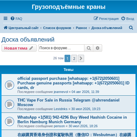
Грузоподъёмные краны
FAQ
Регистрация
Вход
П
Центральный сайт
Список форумов
Разное
Доска объявлений
о
Доска объявлений
и
Поиск
Расширенный пои
Новая тема
с
к
1
2
След.
26 тем
Темы
official passport purchase [whatsapp: +1(672)2050601]
Purchase genuine passports [whatsapp: +1(672)2050601] ID
cards, dr
Последнее сообщение
jeannevol
«
04 авг 2026, 11:39
THC Vape For Sale in Russia Telegram @ahrrendaniel
Moscow
Последнее сообщение
Lestdnks
«
30 июл 2026, 19:23
WhatsApp +1(581) 942-4296 Buy Weed Hashish Cocaine in
Berlin Hamburg Munich Germany
Последнее сообщение
penson
«
30 июл 2026, 18:26
在線購買香港身份證和駕駛執照（微信ID：Wesbutman）在線購