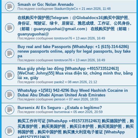
Smash or Go: Nolan Arenado
Последнее сообщение
StadiumStyleCo
«
21 июл 2026, 11:48
在线购买中国护照(Telegram：@Globaldocs16)购买中国护照、
身份证、驾驶证、绿卡、居留证、雅思成绩、工作证、公民身份。
（邮箱：
guanyuguohai@gmail.com
） 在线购买护照（邮箱：
guanyuguohai@
Последнее сообщение
toretovon76
«
13 июл 2026, 16:49
Buy real and fake Passports (WhatsApp: +1 (615)-314-6286)
renew passports online, apply for legal passports, buy fake
pa
Последнее сообщение
toretovon76
«
13 июл 2026, 16:49
Mua giấy phép lao động [WhatsApp +4915733512463]
[WeChat: Johnyj55] Mua visa điện tử, chứng minh thư, bằng
lái xe, giấy
Последнее сообщение
paolo2
«
08 июл 2026, 21:12
WhatsApp +1(581) 942-4296 Buy Weed Hashish Cocaine in
Dubai Abu Dhabi Ajman United Arab Emirates
Последнее сообщение
penson
«
07 июл 2026, 18:55
Bursenix AI Es Seguro - ¿Estafa o legítimo?
Последнее сообщение
bursenixai
«
05 июл 2026, 20:59
购买工作许可证 [WhatsApp +4915733512463] 购买德国护照，购
买真假护照，购买美国护照，购买日本护照，购买英国护照，购买
韩国护照，购买中国护照 购买澳大利亚电子签证 [WhatsApp
+4915733512463]