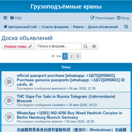
Грузоподъёмные краны
FAQ
Регистрация
Вход
П
Центральный сайт
Список форумов
Разное
Доска объявлений
о
Доска объявлений
и
Поиск
Расширенный пои
Новая тема
с
к
1
2
След.
26 тем
Темы
official passport purchase [whatsapp: +1(672)2050601]
Purchase genuine passports [whatsapp: +1(672)2050601] ID
cards, dr
Последнее сообщение
jeannevol
«
04 авг 2026, 11:39
THC Vape For Sale in Russia Telegram @ahrrendaniel
Moscow
Последнее сообщение
Lestdnks
«
30 июл 2026, 19:23
WhatsApp +1(581) 942-4296 Buy Weed Hashish Cocaine in
Berlin Hamburg Munich Germany
Последнее сообщение
penson
«
30 июл 2026, 18:26
在線購買香港身份證和駕駛執照（微信ID：Wesbutman）在線購