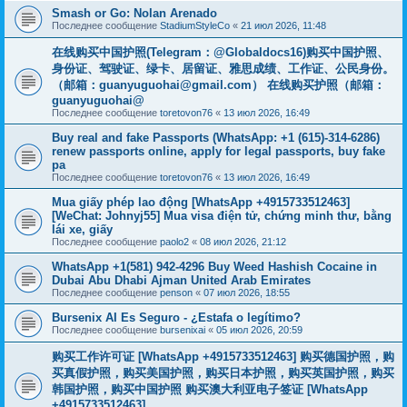
Smash or Go: Nolan Arenado
Последнее сообщение
StadiumStyleCo
«
21 июл 2026, 11:48
在线购买中国护照(Telegram：@Globaldocs16)购买中国护照、
身份证、驾驶证、绿卡、居留证、雅思成绩、工作证、公民身份。
（邮箱：
guanyuguohai@gmail.com
） 在线购买护照（邮箱：
guanyuguohai@
Последнее сообщение
toretovon76
«
13 июл 2026, 16:49
Buy real and fake Passports (WhatsApp: +1 (615)-314-6286)
renew passports online, apply for legal passports, buy fake
pa
Последнее сообщение
toretovon76
«
13 июл 2026, 16:49
Mua giấy phép lao động [WhatsApp +4915733512463]
[WeChat: Johnyj55] Mua visa điện tử, chứng minh thư, bằng
lái xe, giấy
Последнее сообщение
paolo2
«
08 июл 2026, 21:12
WhatsApp +1(581) 942-4296 Buy Weed Hashish Cocaine in
Dubai Abu Dhabi Ajman United Arab Emirates
Последнее сообщение
penson
«
07 июл 2026, 18:55
Bursenix AI Es Seguro - ¿Estafa o legítimo?
Последнее сообщение
bursenixai
«
05 июл 2026, 20:59
购买工作许可证 [WhatsApp +4915733512463] 购买德国护照，购
买真假护照，购买美国护照，购买日本护照，购买英国护照，购买
韩国护照，购买中国护照 购买澳大利亚电子签证 [WhatsApp
+4915733512463]