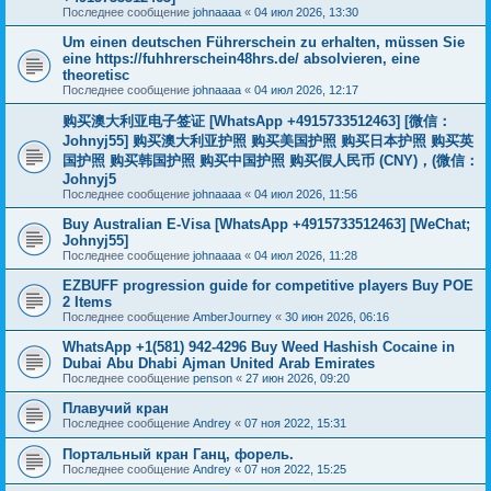
Последнее сообщение
johnaaaa
«
04 июл 2026, 13:30
Um einen deutschen Führerschein zu erhalten, müssen Sie
eine https://fuhhrerschein48hrs.de/ absolvieren, eine
theoretisc
Последнее сообщение
johnaaaa
«
04 июл 2026, 12:17
购买澳大利亚电子签证 [WhatsApp +4915733512463] [微信：
Johnyj55] 购买澳大利亚护照 购买美国护照 购买日本护照 购买英
国护照 购买韩国护照 购买中国护照 购买假人民币 (CNY)，(微信：
Johnyj5
Последнее сообщение
johnaaaa
«
04 июл 2026, 11:56
Buy Australian E-Visa [WhatsApp +4915733512463] [WeChat;
Johnyj55]
Последнее сообщение
johnaaaa
«
04 июл 2026, 11:28
EZBUFF progression guide for competitive players Buy POE
2 Items
Последнее сообщение
AmberJourney
«
30 июн 2026, 06:16
WhatsApp +1(581) 942-4296 Buy Weed Hashish Cocaine in
Dubai Abu Dhabi Ajman United Arab Emirates
Последнее сообщение
penson
«
27 июн 2026, 09:20
Плавучий кран
Последнее сообщение
Andrey
«
07 ноя 2022, 15:31
Портальный кран Ганц, форель.
Последнее сообщение
Andrey
«
07 ноя 2022, 15:25