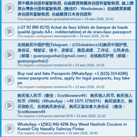
買中國身份證和駕駛執照. 在線購買韓國身份證和駕駛執照. 線上購
買台灣身分證和駕駛執照. (微信ID：Wesbutman）在線購買泰國
身份證和駕駛執照. 在線購買日本身份證和
Последнее сообщение
greenpharmhouse
«
29 июл 2026, 22:41
(+27 83 880 8170) Achat de faux billets de banque de haute
qualité (grade AA+, indétectables) et de vrais-faux passeport
Последнее сообщение
miraclejons180
«
29 июл 2026, 20:46
在线购买中国护照(Telegram：@Globaldocs16)购买中国护照、
身份证、驾驶证、绿卡、居留证、雅思成绩、工作证、公民身份。
（邮箱：
guanyuguohai@gmail.com
） 在线购买护照（邮箱：
guanyuguohai@
Последнее сообщение
toretovon76
«
23 июл 2026, 14:33
Buy real and fake Passports (WhatsApp: +1 (615)-314-6286)
renew passports online, apply for legal passports, buy fake
pa
Последнее сообщение
toretovon76
«
23 июл 2026, 14:33
购买假人民币（微信：Scottbowers44） 购买假人民币, 购买假人
民币（RMB)（WhatsApp：+49 1575 3756974） 购买假美元、购
买假欧元、在线购买身份证、购买正版加拿大身份证 （微信：
Scottbowers44
Последнее сообщение
pinchan7878
«
22 июл 2026, 21:32
WhatsApp +1(581) 942-4296 Buy Weed Hashish Cocaine in
Kuwait City Hawally Salmiya Fintas
Последнее сообщение
penson
«
22 июл 2026, 18:40