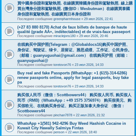
買中國身份證和駕駛執照. 在線購買韓國身份證和駕駛執照. 線上購
買台灣身分證和駕駛執照. (微信ID：Wesbutman）在線購買泰國
身份證和駕駛執照. 在線購買日本身份證和
Последнее сообщение
greenpharmhouse
«
29 июл 2026, 22:41
(+27 83 880 8170) Achat de faux billets de banque de haute
qualité (grade AA+, indétectables) et de vrais-faux passeport
Последнее сообщение
miraclejons180
«
29 июл 2026, 20:46
在线购买中国护照(Telegram：@Globaldocs16)购买中国护照、
身份证、驾驶证、绿卡、居留证、雅思成绩、工作证、公民身份。
（邮箱：
guanyuguohai@gmail.com
） 在线购买护照（邮箱：
guanyuguohai@
Последнее сообщение
toretovon76
«
23 июл 2026, 14:33
Buy real and fake Passports (WhatsApp: +1 (615)-314-6286)
renew passports online, apply for legal passports, buy fake
pa
Последнее сообщение
toretovon76
«
23 июл 2026, 14:33
购买假人民币（微信：Scottbowers44） 购买假人民币, 购买假人
民币（RMB)（WhatsApp：+49 1575 3756974） 购买假美元、购
买假欧元、在线购买身份证、购买正版加拿大身份证 （微信：
Scottbowers44
Последнее сообщение
pinchan7878
«
22 июл 2026, 21:32
WhatsApp +1(581) 942-4296 Buy Weed Hashish Cocaine in
Kuwait City Hawally Salmiya Fintas
Последнее сообщение
penson
«
22 июл 2026, 18:40