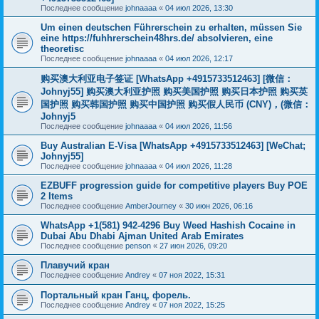
Последнее сообщение
johnaaaa
«
04 июл 2026, 13:30
Um einen deutschen Führerschein zu erhalten, müssen Sie
eine https://fuhhrerschein48hrs.de/ absolvieren, eine
theoretisc
Последнее сообщение
johnaaaa
«
04 июл 2026, 12:17
购买澳大利亚电子签证 [WhatsApp +4915733512463] [微信：
Johnyj55] 购买澳大利亚护照 购买美国护照 购买日本护照 购买英
国护照 购买韩国护照 购买中国护照 购买假人民币 (CNY)，(微信：
Johnyj5
Последнее сообщение
johnaaaa
«
04 июл 2026, 11:56
Buy Australian E-Visa [WhatsApp +4915733512463] [WeChat;
Johnyj55]
Последнее сообщение
johnaaaa
«
04 июл 2026, 11:28
EZBUFF progression guide for competitive players Buy POE
2 Items
Последнее сообщение
AmberJourney
«
30 июн 2026, 06:16
WhatsApp +1(581) 942-4296 Buy Weed Hashish Cocaine in
Dubai Abu Dhabi Ajman United Arab Emirates
Последнее сообщение
penson
«
27 июн 2026, 09:20
Плавучий кран
Последнее сообщение
Andrey
«
07 ноя 2022, 15:31
Портальный кран Ганц, форель.
Последнее сообщение
Andrey
«
07 ноя 2022, 15:25