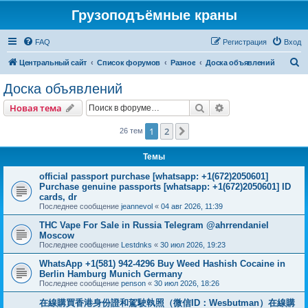
Грузоподъёмные краны
FAQ
Регистрация
Вход
П
Центральный сайт
Список форумов
Разное
Доска объявлений
о
Доска объявлений
и
Поиск
Расширенный пои
Новая тема
с
к
1
2
След.
26 тем
Темы
official passport purchase [whatsapp: +1(672)2050601]
Purchase genuine passports [whatsapp: +1(672)2050601] ID
cards, dr
Последнее сообщение
jeannevol
«
04 авг 2026, 11:39
THC Vape For Sale in Russia Telegram @ahrrendaniel
Moscow
Последнее сообщение
Lestdnks
«
30 июл 2026, 19:23
WhatsApp +1(581) 942-4296 Buy Weed Hashish Cocaine in
Berlin Hamburg Munich Germany
Последнее сообщение
penson
«
30 июл 2026, 18:26
在線購買香港身份證和駕駛執照（微信ID：Wesbutman）在線購