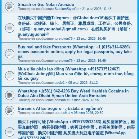
Smash or Go: Nolan Arenado
Последнее сообщение
StadiumStyleCo
«
21 июл 2026, 11:48
在线购买中国护照(Telegram：@Globaldocs16)购买中国护照、
身份证、驾驶证、绿卡、居留证、雅思成绩、工作证、公民身份。
（邮箱：
guanyuguohai@gmail.com
） 在线购买护照（邮箱：
guanyuguohai@
Последнее сообщение
toretovon76
«
13 июл 2026, 16:49
Buy real and fake Passports (WhatsApp: +1 (615)-314-6286)
renew passports online, apply for legal passports, buy fake
pa
Последнее сообщение
toretovon76
«
13 июл 2026, 16:49
Mua giấy phép lao động [WhatsApp +4915733512463]
[WeChat: Johnyj55] Mua visa điện tử, chứng minh thư, bằng
lái xe, giấy
Последнее сообщение
paolo2
«
08 июл 2026, 21:12
WhatsApp +1(581) 942-4296 Buy Weed Hashish Cocaine in
Dubai Abu Dhabi Ajman United Arab Emirates
Последнее сообщение
penson
«
07 июл 2026, 18:55
Bursenix AI Es Seguro - ¿Estafa o legítimo?
Последнее сообщение
bursenixai
«
05 июл 2026, 20:59
购买工作许可证 [WhatsApp +4915733512463] 购买德国护照，购
买真假护照，购买美国护照，购买日本护照，购买英国护照，购买
韩国护照，购买中国护照 购买澳大利亚电子签证 [WhatsApp
+4915733512463]