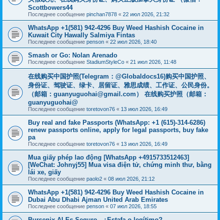
Scottbowers44
Последнее сообщение
pinchan7878
«
22 июл 2026, 21:32
WhatsApp +1(581) 942-4296 Buy Weed Hashish Cocaine in
Kuwait City Hawally Salmiya Fintas
Последнее сообщение
penson
«
22 июл 2026, 18:40
Smash or Go: Nolan Arenado
Последнее сообщение
StadiumStyleCo
«
21 июл 2026, 11:48
在线购买中国护照(Telegram：@Globaldocs16)购买中国护照、
身份证、驾驶证、绿卡、居留证、雅思成绩、工作证、公民身份。
（邮箱：
guanyuguohai@gmail.com
） 在线购买护照（邮箱：
guanyuguohai@
Последнее сообщение
toretovon76
«
13 июл 2026, 16:49
Buy real and fake Passports (WhatsApp: +1 (615)-314-6286)
renew passports online, apply for legal passports, buy fake
pa
Последнее сообщение
toretovon76
«
13 июл 2026, 16:49
Mua giấy phép lao động [WhatsApp +4915733512463]
[WeChat: Johnyj55] Mua visa điện tử, chứng minh thư, bằng
lái xe, giấy
Последнее сообщение
paolo2
«
08 июл 2026, 21:12
WhatsApp +1(581) 942-4296 Buy Weed Hashish Cocaine in
Dubai Abu Dhabi Ajman United Arab Emirates
Последнее сообщение
penson
«
07 июл 2026, 18:55
Bursenix AI Es Seguro - ¿Estafa o legítimo?