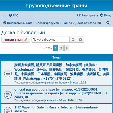
Грузоподъёмные краны
FAQ
Регистрация
Вход
П
Центральный сайт
Список форумов
Разное
Доска объявлений
о
Доска объявлений
и
Поиск
Расширенный пои
Новая тема
с
к
1
2
След.
27 тем
Темы
購買真假護照, 購買正品美國護照、加拿大護照（微信ID：
Wesbutman）身份证、驾驶执照、韓國護照、香港護照、台灣護
照、中國護照、日本護照、泰國護照、波蘭護照、澳洲護照、英國
護照（WhatsApp：+1 (754) 279-5912）、
Последнее сообщение
greenpharmhouse
«
Вчера, 15:32
official passport purchase [whatsapp: +1(672)2050601]
Purchase genuine passports [whatsapp: +1(672)2050601] ID
cards, dr
Последнее сообщение
jeannevol
«
04 авг 2026, 11:39
THC Vape For Sale in Russia Telegram @ahrrendaniel
Moscow