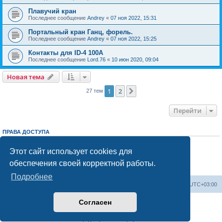
Плавучий кран
Последнее сообщение
Andrey
«
07 ноя 2022, 15:31
Портальный кран Ганц, форель.
Последнее сообщение
Andrey
«
07 ноя 2022, 15:25
Контакты для ID-4 100A
Последнее сообщение
Lord.76
«
10 июн 2020, 09:04
Новая тема
1
2
След.
27 тем
Перейти
ПРАВА ДОСТУПА
Вы
не можете
начинать темы
Вы
не можете
отвечать на сообщения
Этот сайт использует cookies для
Вы
не можете
редактировать свои сообщения
обеспечения своей корректной работы.
Вы
не можете
удалять свои сообщения
Вы
не можете
добавлять вложения
Подробнее
Центральный сайт
Список форумов
Часовой пояс:
UTC+03:00
Согласен
Создано на основе
phpBB
® Forum Software © phpBB Limited
Русская поддержка phpBB
Конфиденциальность
|
Правила