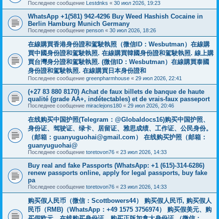
Последнее сообщение
Lestdnks
«
30 июл 2026, 19:23
WhatsApp +1(581) 942-4296 Buy Weed Hashish Cocaine in
Berlin Hamburg Munich Germany
Последнее сообщение
penson
«
30 июл 2026, 18:26
在線購買香港身份證和駕駛執照（微信ID：Wesbutman）在線購
買中國身份證和駕駛執照. 在線購買韓國身份證和駕駛執照. 線上購
買台灣身分證和駕駛執照. (微信ID：Wesbutman）在線購買泰國
身份證和駕駛執照. 在線購買日本身份證和
Последнее сообщение
greenpharmhouse
«
29 июл 2026, 22:41
(+27 83 880 8170) Achat de faux billets de banque de haute
qualité (grade AA+, indétectables) et de vrais-faux passeport
Последнее сообщение
miraclejons180
«
29 июл 2026, 20:46
在线购买中国护照(Telegram：@Globaldocs16)购买中国护照、
身份证、驾驶证、绿卡、居留证、雅思成绩、工作证、公民身份。
（邮箱：
guanyuguohai@gmail.com
） 在线购买护照（邮箱：
guanyuguohai@
Последнее сообщение
toretovon76
«
23 июл 2026, 14:33
Buy real and fake Passports (WhatsApp: +1 (615)-314-6286)
renew passports online, apply for legal passports, buy fake
pa
Последнее сообщение
toretovon76
«
23 июл 2026, 14:33
购买假人民币（微信：Scottbowers44） 购买假人民币, 购买假人
民币（RMB)（WhatsApp：+49 1575 3756974） 购买假美元、购
买假欧元、在线购买身份证、购买正版加拿大身份证 （微信：