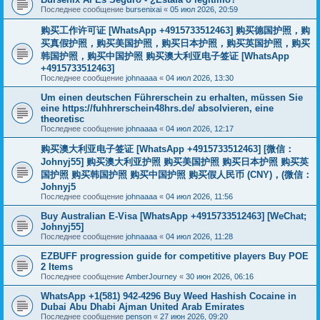
Последнее сообщение
bursenixai
«
05 июл 2026, 20:59
购买工作许可证 [WhatsApp +4915733512463] 购买德国护照，购
买真假护照，购买美国护照，购买日本护照，购买英国护照，购买
韩国护照，购买中国护照 购买澳大利亚电子签证 [WhatsApp
+4915733512463]
Последнее сообщение
johnaaaa
«
04 июл 2026, 13:30
Um einen deutschen Führerschein zu erhalten, müssen Sie
eine https://fuhhrerschein48hrs.de/ absolvieren, eine
theoretisc
Последнее сообщение
johnaaaa
«
04 июл 2026, 12:17
购买澳大利亚电子签证 [WhatsApp +4915733512463] [微信：
Johnyj55] 购买澳大利亚护照 购买美国护照 购买日本护照 购买英
国护照 购买韩国护照 购买中国护照 购买假人民币 (CNY)，(微信：
Johnyj5
Последнее сообщение
johnaaaa
«
04 июл 2026, 11:56
Buy Australian E-Visa [WhatsApp +4915733512463] [WeChat;
Johnyj55]
Последнее сообщение
johnaaaa
«
04 июл 2026, 11:28
EZBUFF progression guide for competitive players Buy POE
2 Items
Последнее сообщение
AmberJourney
«
30 июн 2026, 06:16
WhatsApp +1(581) 942-4296 Buy Weed Hashish Cocaine in
Dubai Abu Dhabi Ajman United Arab Emirates
Последнее сообщение
penson
«
27 июн 2026, 09:20