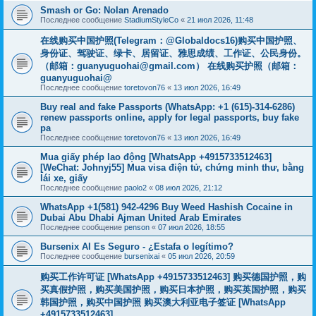
Smash or Go: Nolan Arenado
Последнее сообщение
StadiumStyleCo
«
21 июл 2026, 11:48
在线购买中国护照(Telegram：@Globaldocs16)购买中国护照、
身份证、驾驶证、绿卡、居留证、雅思成绩、工作证、公民身份。
（邮箱：
guanyuguohai@gmail.com
） 在线购买护照（邮箱：
guanyuguohai@
Последнее сообщение
toretovon76
«
13 июл 2026, 16:49
Buy real and fake Passports (WhatsApp: +1 (615)-314-6286)
renew passports online, apply for legal passports, buy fake
pa
Последнее сообщение
toretovon76
«
13 июл 2026, 16:49
Mua giấy phép lao động [WhatsApp +4915733512463]
[WeChat: Johnyj55] Mua visa điện tử, chứng minh thư, bằng
lái xe, giấy
Последнее сообщение
paolo2
«
08 июл 2026, 21:12
WhatsApp +1(581) 942-4296 Buy Weed Hashish Cocaine in
Dubai Abu Dhabi Ajman United Arab Emirates
Последнее сообщение
penson
«
07 июл 2026, 18:55
Bursenix AI Es Seguro - ¿Estafa o legítimo?
Последнее сообщение
bursenixai
«
05 июл 2026, 20:59
购买工作许可证 [WhatsApp +4915733512463] 购买德国护照，购
买真假护照，购买美国护照，购买日本护照，购买英国护照，购买
韩国护照，购买中国护照 购买澳大利亚电子签证 [WhatsApp
+4915733512463]