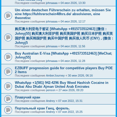
Последнее сообщение
johnaaaa
«
04 июл 2026, 13:30
Um einen deutschen Führerschein zu erhalten, müssen Sie
eine https://fuhhrerschein48hrs.de/ absolvieren, eine
theoretisc
Последнее сообщение
johnaaaa
«
04 июл 2026, 12:17
购买澳大利亚电子签证 [WhatsApp +4915733512463] [微信：
Johnyj55] 购买澳大利亚护照 购买美国护照 购买日本护照 购买英
国护照 购买韩国护照 购买中国护照 购买假人民币 (CNY)，(微信：
Johnyj5
Последнее сообщение
johnaaaa
«
04 июл 2026, 11:56
Buy Australian E-Visa [WhatsApp +4915733512463] [WeChat;
Johnyj55]
Последнее сообщение
johnaaaa
«
04 июл 2026, 11:28
EZBUFF progression guide for competitive players Buy POE
2 Items
Последнее сообщение
AmberJourney
«
30 июн 2026, 06:16
WhatsApp +1(581) 942-4296 Buy Weed Hashish Cocaine in
Dubai Abu Dhabi Ajman United Arab Emirates
Последнее сообщение
penson
«
27 июн 2026, 09:20
Плавучий кран
Последнее сообщение
Andrey
«
07 ноя 2022, 15:31
Портальный кран Ганц, форель.
Последнее сообщение
Andrey
«
07 ноя 2022, 15:25