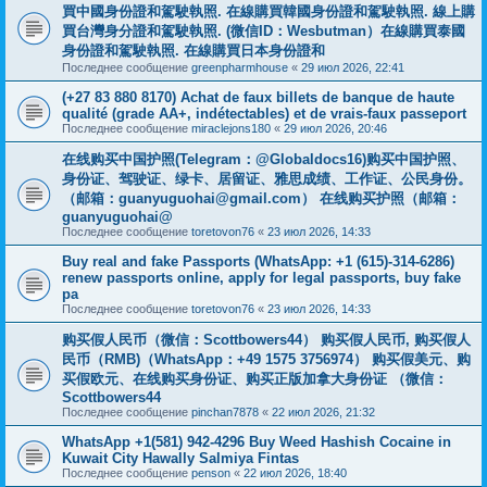
買中國身份證和駕駛執照. 在線購買韓國身份證和駕駛執照. 線上購
買台灣身分證和駕駛執照. (微信ID：Wesbutman）在線購買泰國
身份證和駕駛執照. 在線購買日本身份證和
Последнее сообщение
greenpharmhouse
«
29 июл 2026, 22:41
(+27 83 880 8170) Achat de faux billets de banque de haute
qualité (grade AA+, indétectables) et de vrais-faux passeport
Последнее сообщение
miraclejons180
«
29 июл 2026, 20:46
在线购买中国护照(Telegram：@Globaldocs16)购买中国护照、
身份证、驾驶证、绿卡、居留证、雅思成绩、工作证、公民身份。
（邮箱：
guanyuguohai@gmail.com
） 在线购买护照（邮箱：
guanyuguohai@
Последнее сообщение
toretovon76
«
23 июл 2026, 14:33
Buy real and fake Passports (WhatsApp: +1 (615)-314-6286)
renew passports online, apply for legal passports, buy fake
pa
Последнее сообщение
toretovon76
«
23 июл 2026, 14:33
购买假人民币（微信：Scottbowers44） 购买假人民币, 购买假人
民币（RMB)（WhatsApp：+49 1575 3756974） 购买假美元、购
买假欧元、在线购买身份证、购买正版加拿大身份证 （微信：
Scottbowers44
Последнее сообщение
pinchan7878
«
22 июл 2026, 21:32
WhatsApp +1(581) 942-4296 Buy Weed Hashish Cocaine in
Kuwait City Hawally Salmiya Fintas
Последнее сообщение
penson
«
22 июл 2026, 18:40