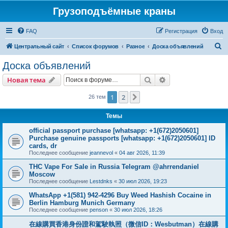
Грузоподъёмные краны
FAQ
Регистрация
Вход
П
Центральный сайт
Список форумов
Разное
Доска объявлений
о
Доска объявлений
и
Поиск
Расширенный пои
Новая тема
с
к
1
2
След.
26 тем
Темы
official passport purchase [whatsapp: +1(672)2050601]
Purchase genuine passports [whatsapp: +1(672)2050601] ID
cards, dr
Последнее сообщение
jeannevol
«
04 авг 2026, 11:39
THC Vape For Sale in Russia Telegram @ahrrendaniel
Moscow
Последнее сообщение
Lestdnks
«
30 июл 2026, 19:23
WhatsApp +1(581) 942-4296 Buy Weed Hashish Cocaine in
Berlin Hamburg Munich Germany
Последнее сообщение
penson
«
30 июл 2026, 18:26
在線購買香港身份證和駕駛執照（微信ID：Wesbutman）在線購