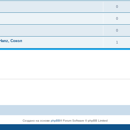
0
0
0
Hanz, Сокол
1
Создано на основе
phpBB
® Forum Software © phpBB Limited
Русская поддержка phpBB