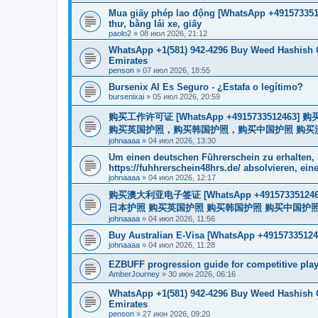
Mua giấy phép lao động [WhatsApp +4915733512
thư, bằng lái xe, giấy
paolo2
»
08 июл 2026, 21:12
WhatsApp +1(581) 942-4296 Buy Weed Hashish 
Emirates
penson
»
07 июл 2026, 18:55
Bursenix AI Es Seguro - ¿Estafa o legítimo?
bursenixai
»
05 июл 2026, 20:59
购买工作许可证 [WhatsApp +491573351
购买英国护照，购买韩国护照，购买中国护照 购买澳大利亚电子
johnaaaa
»
04 июл 2026, 13:30
Um einen deutschen Führerschein zu erhalten,
https://fuhhrerschein48hrs.de/ absolvieren, eine
johnaaaa
»
04 июл 2026, 12:17
购买澳大利亚电子签证 [WhatsApp +4915733512
日本护照 购买英国护照 购买韩国护照 购买中国护照 购买
johnaaaa
»
04 июл 2026, 11:56
Buy Australian E-Visa [WhatsApp +49157335124
johnaaaa
»
04 июл 2026, 11:28
EZBUFF progression guide for competitive pla
AmberJourney
»
30 июн 2026, 06:16
WhatsApp +1(581) 942-4296 Buy Weed Hashish 
Emirates
penson
»
27 июн 2026, 09:20