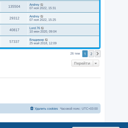
Andrey
135504
07 ноя 2022, 15:31
Andrey
29312
07 ноя 2022, 15:25
Lord.76
40817
10 июн 2020, 09:04
Владимир
57337
25 май 2018, 12:09
1
2
След.
26 тем
Перейти
Удалить cookies
Часовой пояс:
UTC+03:00