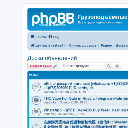
Грузоподъёмные
Всё о грузоподъёмных кранах
Ссылки
FAQ
Центральный сайт
Список форумов
Разное
Доска 
Доска объявлений
Поиск
Рас
Новая тема
ТЕМЫ
official passport purchase [whatsapp: +1(672)
+1(672)2050601] ID cards, dr
jeannevol
»
04 авг 2026, 11:39
THC Vape For Sale in Russia Telegram @ahrre
Lestdnks
»
30 июл 2026, 19:23
WhatsApp +1(581) 942-4296 Buy Weed Hashish
penson
»
30 июл 2026, 18:26
在線購買香港身份證和駕駛執照（微信ID：Wesbu
和駕駛執照. 線上購買台灣身分證和駕駛執照. (微信