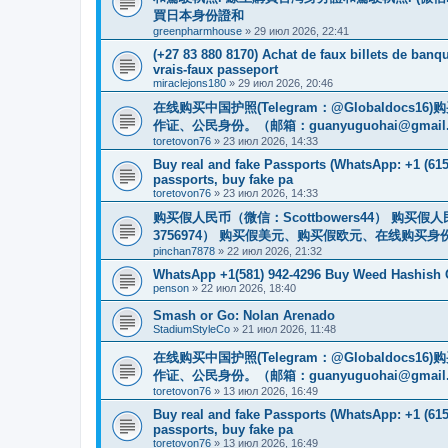
買日本身份證和
greenpharmhouse
»
29 июл 2026, 22:41
(+27 83 880 8170) Achat de faux billets de banqu
vrais-faux passeport
miraclejons180
»
29 июл 2026, 20:46
在线购买中国护照(Telegram：@Globaldo
作证、公民身份。（邮箱：
guanyuguohai@gmail
toretovon76
»
23 июл 2026, 14:33
Buy real and fake Passports (WhatsApp: +1 (615)
passports, buy fake pa
toretovon76
»
23 июл 2026, 14:33
购买假人民币（微信：Scottbowers44） 购买假人民
3756974） 购买假美元、购买假欧元、在线购买身份
pinchan7878
»
22 июл 2026, 21:32
WhatsApp +1(581) 942-4296 Buy Weed Hashish C
penson
»
22 июл 2026, 18:40
Smash or Go: Nolan Arenado
StadiumStyleCo
»
21 июл 2026, 11:48
在线购买中国护照(Telegram：@Globaldo
作证、公民身份。（邮箱：
guanyuguohai@gmail
toretovon76
»
13 июл 2026, 16:49
Buy real and fake Passports (WhatsApp: +1 (615)
passports, buy fake pa
toretovon76
»
13 июл 2026, 16:49