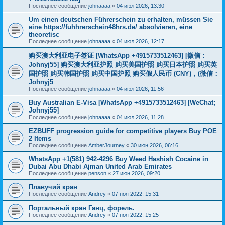
Последнее сообщение
johnaaaa
«
04 июл 2026, 13:30
Um einen deutschen Führerschein zu erhalten, müssen Sie
eine https://fuhhrerschein48hrs.de/ absolvieren, eine
theoretisc
Последнее сообщение
johnaaaa
«
04 июл 2026, 12:17
购买澳大利亚电子签证 [WhatsApp +4915733512463] [微信：
Johnyj55] 购买澳大利亚护照 购买美国护照 购买日本护照 购买英
国护照 购买韩国护照 购买中国护照 购买假人民币 (CNY)，(微信：
Johnyj5
Последнее сообщение
johnaaaa
«
04 июл 2026, 11:56
Buy Australian E-Visa [WhatsApp +4915733512463] [WeChat;
Johnyj55]
Последнее сообщение
johnaaaa
«
04 июл 2026, 11:28
EZBUFF progression guide for competitive players Buy POE
2 Items
Последнее сообщение
AmberJourney
«
30 июн 2026, 06:16
WhatsApp +1(581) 942-4296 Buy Weed Hashish Cocaine in
Dubai Abu Dhabi Ajman United Arab Emirates
Последнее сообщение
penson
«
27 июн 2026, 09:20
Плавучий кран
Последнее сообщение
Andrey
«
07 ноя 2022, 15:31
Портальный кран Ганц, форель.
Последнее сообщение
Andrey
«
07 ноя 2022, 15:25