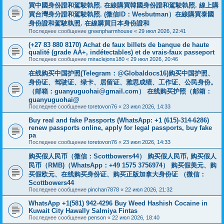
買中國身份證和駕駛執照. 在線購買韓國身份證和駕駛執照. 線上購
買台灣身分證和駕駛執照. (微信ID：Wesbutman）在線購買泰國
身份證和駕駛執照. 在線購買日本身份證和
Последнее сообщение
greenpharmhouse
«
29 июл 2026, 22:41
(+27 83 880 8170) Achat de faux billets de banque de haute
qualité (grade AA+, indétectables) et de vrais-faux passeport
Последнее сообщение
miraclejons180
«
29 июл 2026, 20:46
在线购买中国护照(Telegram：@Globaldocs16)购买中国护照、
身份证、驾驶证、绿卡、居留证、雅思成绩、工作证、公民身份。
（邮箱：
guanyuguohai@gmail.com
） 在线购买护照（邮箱：
guanyuguohai@
Последнее сообщение
toretovon76
«
23 июл 2026, 14:33
Buy real and fake Passports (WhatsApp: +1 (615)-314-6286)
renew passports online, apply for legal passports, buy fake
pa
Последнее сообщение
toretovon76
«
23 июл 2026, 14:33
购买假人民币（微信：Scottbowers44） 购买假人民币, 购买假人
民币（RMB)（WhatsApp：+49 1575 3756974） 购买假美元、购
买假欧元、在线购买身份证、购买正版加拿大身份证 （微信：
Scottbowers44
Последнее сообщение
pinchan7878
«
22 июл 2026, 21:32
WhatsApp +1(581) 942-4296 Buy Weed Hashish Cocaine in
Kuwait City Hawally Salmiya Fintas
Последнее сообщение
penson
«
22 июл 2026, 18:40