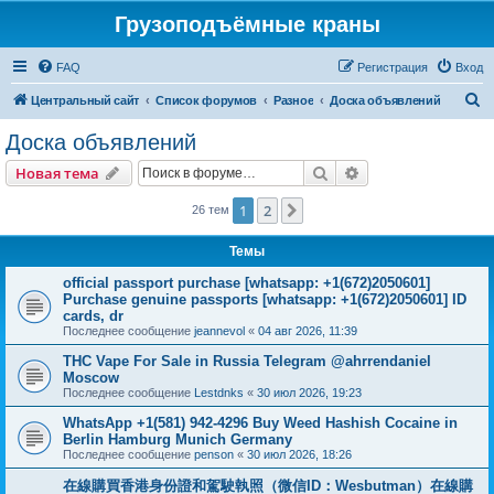
Грузоподъёмные краны
FAQ
Регистрация
Вход
П
Центральный сайт
Список форумов
Разное
Доска объявлений
о
Доска объявлений
и
Поиск
Расширенный пои
Новая тема
с
к
1
2
След.
26 тем
Темы
official passport purchase [whatsapp: +1(672)2050601]
Purchase genuine passports [whatsapp: +1(672)2050601] ID
cards, dr
Последнее сообщение
jeannevol
«
04 авг 2026, 11:39
THC Vape For Sale in Russia Telegram @ahrrendaniel
Moscow
Последнее сообщение
Lestdnks
«
30 июл 2026, 19:23
WhatsApp +1(581) 942-4296 Buy Weed Hashish Cocaine in
Berlin Hamburg Munich Germany
Последнее сообщение
penson
«
30 июл 2026, 18:26
在線購買香港身份證和駕駛執照（微信ID：Wesbutman）在線購