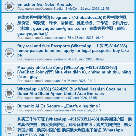
Smash or Go: Nolan Arenado
Последнее сообщение
StadiumStyleCo
«
21 июл 2026, 11:48
在线购买中国护照(Telegram：@Globaldocs16)购买中国护照、
身份证、驾驶证、绿卡、居留证、雅思成绩、工作证、公民身份。
（邮箱：
guanyuguohai@gmail.com
） 在线购买护照（邮箱：
guanyuguohai@
Последнее сообщение
toretovon76
«
13 июл 2026, 16:49
Buy real and fake Passports (WhatsApp: +1 (615)-314-6286)
renew passports online, apply for legal passports, buy fake
pa
Последнее сообщение
toretovon76
«
13 июл 2026, 16:49
Mua giấy phép lao động [WhatsApp +4915733512463]
[WeChat: Johnyj55] Mua visa điện tử, chứng minh thư, bằng
lái xe, giấy
Последнее сообщение
paolo2
«
08 июл 2026, 21:12
WhatsApp +1(581) 942-4296 Buy Weed Hashish Cocaine in
Dubai Abu Dhabi Ajman United Arab Emirates
Последнее сообщение
penson
«
07 июл 2026, 18:55
Bursenix AI Es Seguro - ¿Estafa o legítimo?
Последнее сообщение
bursenixai
«
05 июл 2026, 20:59
购买工作许可证 [WhatsApp +4915733512463] 购买德国护照，购
买真假护照，购买美国护照，购买日本护照，购买英国护照，购买
韩国护照，购买中国护照 购买澳大利亚电子签证 [WhatsApp
+4915733512463]