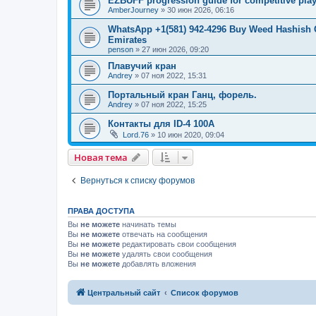
EZBUFF progression guide for competitive pla
AmberJourney
»
30 июн 2026, 06:16
WhatsApp +1(581) 942-4296 Buy Weed Hashish 
Emirates
penson
»
27 июн 2026, 09:20
Плавучий кран
Andrey
»
07 ноя 2022, 15:31
Портальный кран Ганц, форель.
Andrey
»
07 ноя 2022, 15:25
Контакты для ID-4 100A
Lord.76
»
10 июн 2020, 09:04
Новая тема
Вернуться к списку форумов
ПРАВА ДОСТУПА
Вы
не можете
начинать темы
Вы
не можете
отвечать на сообщения
Вы
не можете
редактировать свои сообщения
Вы
не можете
удалять свои сообщения
Вы
не можете
добавлять вложения
Центральный сайт
Список форумов