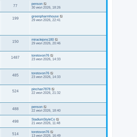
penson
77
30 июл 2026, 18:26
greenpharmhouse
199
29 июл 2026, 22:41
miraclejons180
150
29 июл 2026, 20:46
toretovon76
1487
23 июл 2026, 14:33
toretovon76
485
23 июл 2026, 14:33
pinchan7878
524
22 июл 2026, 21:32
penson
488
22 июл 2026, 18:40
StadiumStyleCo
498
21 июл 2026, 11:48
toretovon76
514
13 июл 2026, 16:49