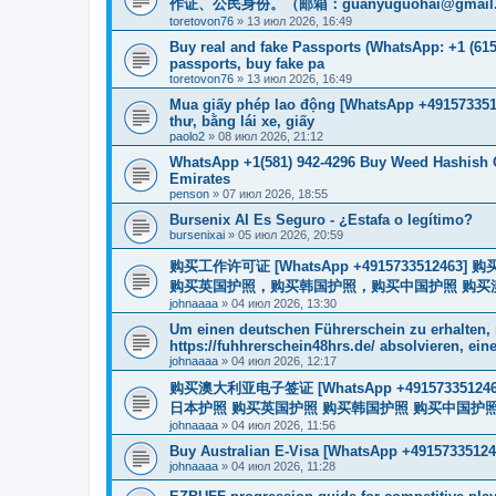
作证、公民身份。（邮箱：
guanyuguohai@gmail
toretovon76
»
13 июл 2026, 16:49
Buy real and fake Passports (WhatsApp: +1 (615)
passports, buy fake pa
toretovon76
»
13 июл 2026, 16:49
Mua giấy phép lao động [WhatsApp +4915733512
thư, bằng lái xe, giấy
paolo2
»
08 июл 2026, 21:12
WhatsApp +1(581) 942-4296 Buy Weed Hashish 
Emirates
penson
»
07 июл 2026, 18:55
Bursenix AI Es Seguro - ¿Estafa o legítimo?
bursenixai
»
05 июл 2026, 20:59
购买工作许可证 [WhatsApp +491573351
购买英国护照，购买韩国护照，购买中国护照 购买澳大利亚电子
johnaaaa
»
04 июл 2026, 13:30
Um einen deutschen Führerschein zu erhalten,
https://fuhhrerschein48hrs.de/ absolvieren, eine
johnaaaa
»
04 июл 2026, 12:17
购买澳大利亚电子签证 [WhatsApp +4915733512
日本护照 购买英国护照 购买韩国护照 购买中国护照 购买
johnaaaa
»
04 июл 2026, 11:56
Buy Australian E-Visa [WhatsApp +49157335124
johnaaaa
»
04 июл 2026, 11:28