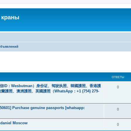
 краны
объявлений
ширенный поиск
ОТВЕТЫ
ID：Wesbutman）身份证、驾驶执照、韓國護照、香港護
0
澳洲護照、英國護照（WhatsApp：+1 (754) 279-
2050601] Purchase genuine passports [whatsapp:
0
ndaniel Moscow
0