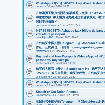
WhatsApp +1(581) 942-4296 Buy Weed Hashish
penson
»
30 июл 2026, 18:26
在線購買香港身份證和駕駛執照（微信ID：Wesbu
和駕駛執照. 線上購買台灣身分證和駕駛執照. (微信
買日本身份證和
greenpharmhouse
»
29 июл 2026, 22:41
(+27 83 880 8170) Achat de faux billets de banqu
vrais-faux passeport
miraclejons180
»
29 июл 2026, 20:46
在线购买中国护照(Telegram：@Globaldo
作证、公民身份。（邮箱：
guanyuguohai@gmail
toretovon76
»
23 июл 2026, 14:33
Buy real and fake Passports (WhatsApp: +1 (615)
passports, buy fake pa
toretovon76
»
23 июл 2026, 14:33
购买假人民币（微信：Scottbowers44） 购买假人民
3756974） 购买假美元、购买假欧元、在线购买身份
pinchan7878
»
22 июл 2026, 21:32
WhatsApp +1(581) 942-4296 Buy Weed Hashish C
penson
»
22 июл 2026, 18:40
Smash or Go: Nolan Arenado
StadiumStyleCo
»
21 июл 2026, 11:48
在线购买中国护照(Telegram：@Globaldo