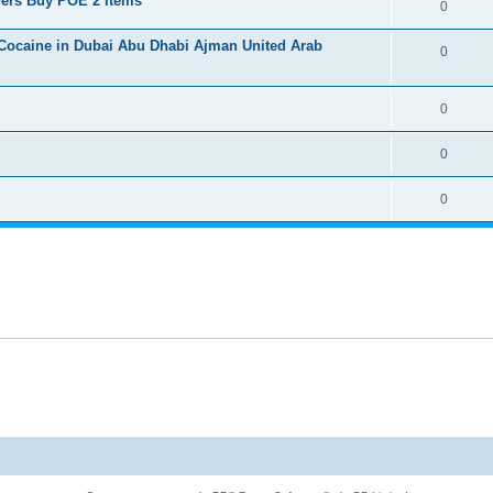
yers Buy POE 2 Items
0
Cocaine in Dubai Abu Dhabi Ajman United Arab
0
0
0
0