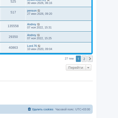
525
30 июн 2026, 06:16
penson
517
27 июн 2026, 09:20
Andrey
135558
07 ноя 2022, 15:31
Andrey
29350
07 ноя 2022, 15:25
Lord.76
40863
10 июн 2020, 09:04
1
2
След.
27 тем
Перейти
Удалить cookies
Часовой пояс:
UTC+03:00