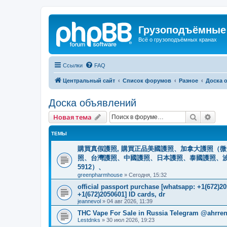
Грузоподъёмные
Всё о грузоподъёмных кранах
Ссылки
FAQ
Центральный сайт
Список форумов
Разное
Доска 
Доска объявлений
Поиск
Рас
Новая тема
ТЕМЫ
購買真假護照, 購買正品美國護照、加拿大護照（微信
照、台灣護照、中國護照、日本護照、泰國護照、波蘭護照、
5912）、
greenpharmhouse
»
Сегодня, 15:32
official passport purchase [whatsapp: +1(672)
+1(672)2050601] ID cards, dr
jeannevol
»
04 авг 2026, 11:39
THC Vape For Sale in Russia Telegram @ahrre
Lestdnks
»
30 июл 2026, 19:23