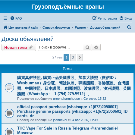
Грузоподъёмные краны
FAQ
Регистрация
Вход
П
Центральный сайт
Список форумов
Разное
Доска объявлений
о
Доска объявлений
и
Поиск
Расширенный пои
Новая тема
с
к
1
2
След.
27 тем
Темы
購買真假護照, 購買正品美國護照、加拿大護照（微信ID：
Wesbutman）身份证、驾驶执照、韓國護照、香港護照、台灣護
照、中國護照、日本護照、泰國護照、波蘭護照、澳洲護照、英國
護照（WhatsApp：+1 (754) 279-5912）、
Последнее сообщение
greenpharmhouse
«
Сегодня, 15:32
official passport purchase [whatsapp: +1(672)2050601]
Purchase genuine passports [whatsapp: +1(672)2050601] ID
cards, dr
Последнее сообщение
jeannevol
«
04 авг 2026, 11:39
THC Vape For Sale in Russia Telegram @ahrrendaniel
Moscow