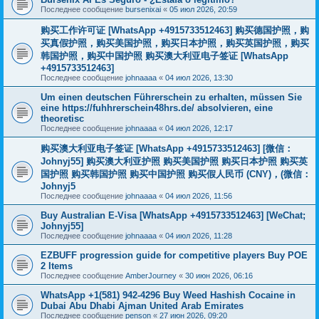
Последнее сообщение
bursenixai
«
05 июл 2026, 20:59
购买工作许可证 [WhatsApp +4915733512463] 购买德国护照，购
买真假护照，购买美国护照，购买日本护照，购买英国护照，购买
韩国护照，购买中国护照 购买澳大利亚电子签证 [WhatsApp
+4915733512463]
Последнее сообщение
johnaaaa
«
04 июл 2026, 13:30
Um einen deutschen Führerschein zu erhalten, müssen Sie
eine https://fuhhrerschein48hrs.de/ absolvieren, eine
theoretisc
Последнее сообщение
johnaaaa
«
04 июл 2026, 12:17
购买澳大利亚电子签证 [WhatsApp +4915733512463] [微信：
Johnyj55] 购买澳大利亚护照 购买美国护照 购买日本护照 购买英
国护照 购买韩国护照 购买中国护照 购买假人民币 (CNY)，(微信：
Johnyj5
Последнее сообщение
johnaaaa
«
04 июл 2026, 11:56
Buy Australian E-Visa [WhatsApp +4915733512463] [WeChat;
Johnyj55]
Последнее сообщение
johnaaaa
«
04 июл 2026, 11:28
EZBUFF progression guide for competitive players Buy POE
2 Items
Последнее сообщение
AmberJourney
«
30 июн 2026, 06:16
WhatsApp +1(581) 942-4296 Buy Weed Hashish Cocaine in
Dubai Abu Dhabi Ajman United Arab Emirates
Последнее сообщение
penson
«
27 июн 2026, 09:20