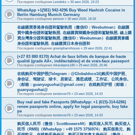
Последнее сообщение
Lestdnks
«
30 июл 2026, 19:23
WhatsApp +1(581) 942-4296 Buy Weed Hashish Cocaine in
Berlin Hamburg Munich Germany
Последнее сообщение
penson
«
30 июл 2026, 18:26
在線購買香港身份證和駕駛執照（微信ID：Wesbutman）在線購
買中國身份證和駕駛執照. 在線購買韓國身份證和駕駛執照. 線上購
買台灣身分證和駕駛執照. (微信ID：Wesbutman）在線購買泰國
身份證和駕駛執照. 在線購買日本身份證和
Последнее сообщение
greenpharmhouse
«
29 июл 2026, 22:41
(+27 83 880 8170) Achat de faux billets de banque de haute
qualité (grade AA+, indétectables) et de vrais-faux passeport
Последнее сообщение
miraclejons180
«
29 июл 2026, 20:46
在线购买中国护照(Telegram：@Globaldocs16)购买中国护照、
身份证、驾驶证、绿卡、居留证、雅思成绩、工作证、公民身份。
（邮箱：
guanyuguohai@gmail.com
） 在线购买护照（邮箱：
guanyuguohai@
Последнее сообщение
toretovon76
«
23 июл 2026, 14:33
Buy real and fake Passports (WhatsApp: +1 (615)-314-6286)
renew passports online, apply for legal passports, buy fake
pa
Последнее сообщение
toretovon76
«
23 июл 2026, 14:33
购买假人民币（微信：Scottbowers44） 购买假人民币, 购买假人
民币（RMB)（WhatsApp：+49 1575 3756974） 购买假美元、购
买假欧元、在线购买身份证、购买正版加拿大身份证 （微信：