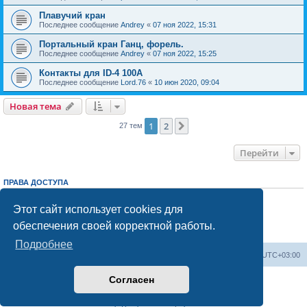
Плавучий кран
Последнее сообщение
Andrey
«
07 ноя 2022, 15:31
Портальный кран Ганц, форель.
Последнее сообщение
Andrey
«
07 ноя 2022, 15:25
Контакты для ID-4 100A
Последнее сообщение
Lord.76
«
10 июн 2020, 09:04
Новая тема
1
2
След.
27 тем
Перейти
ПРАВА ДОСТУПА
Вы
не можете
начинать темы
Вы
не можете
отвечать на сообщения
Этот сайт использует cookies для
Вы
не можете
редактировать свои сообщения
обеспечения своей корректной работы.
Вы
не можете
удалять свои сообщения
Вы
не можете
добавлять вложения
Подробнее
Центральный сайт
Список форумов
Часовой пояс:
UTC+03:00
Согласен
Создано на основе
phpBB
® Forum Software © phpBB Limited
Русская поддержка phpBB
Конфиденциальность
|
Правила