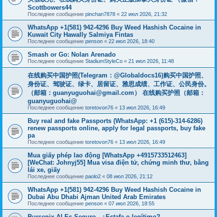
Scottbowers44
Последнее сообщение
pinchan7878
«
22 июл 2026, 21:32
WhatsApp +1(581) 942-4296 Buy Weed Hashish Cocaine in
Kuwait City Hawally Salmiya Fintas
Последнее сообщение
penson
«
22 июл 2026, 18:40
Smash or Go: Nolan Arenado
Последнее сообщение
StadiumStyleCo
«
21 июл 2026, 11:48
在线购买中国护照(Telegram：@Globaldocs16)购买中国护照、
身份证、驾驶证、绿卡、居留证、雅思成绩、工作证、公民身份。
（邮箱：
guanyuguohai@gmail.com
） 在线购买护照（邮箱：
guanyuguohai@
Последнее сообщение
toretovon76
«
13 июл 2026, 16:49
Buy real and fake Passports (WhatsApp: +1 (615)-314-6286)
renew passports online, apply for legal passports, buy fake
pa
Последнее сообщение
toretovon76
«
13 июл 2026, 16:49
Mua giấy phép lao động [WhatsApp +4915733512463]
[WeChat: Johnyj55] Mua visa điện tử, chứng minh thư, bằng
lái xe, giấy
Последнее сообщение
paolo2
«
08 июл 2026, 21:12
WhatsApp +1(581) 942-4296 Buy Weed Hashish Cocaine in
Dubai Abu Dhabi Ajman United Arab Emirates
Последнее сообщение
penson
«
07 июл 2026, 18:55
Bursenix AI Es Seguro - ¿Estafa o legítimo?