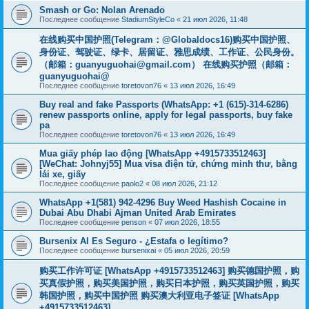
Smash or Go: Nolan Arenado
Последнее сообщение
StadiumStyleCo
«
21 июл 2026, 11:48
在线购买中国护照(Telegram：@Globaldocs16)购买中国护照、
身份证、驾驶证、绿卡、居留证、雅思成绩、工作证、公民身份。
（邮箱：
guanyuguohai@gmail.com
） 在线购买护照（邮箱：
guanyuguohai@
Последнее сообщение
toretovon76
«
13 июл 2026, 16:49
Buy real and fake Passports (WhatsApp: +1 (615)-314-6286)
renew passports online, apply for legal passports, buy fake
pa
Последнее сообщение
toretovon76
«
13 июл 2026, 16:49
Mua giấy phép lao động [WhatsApp +4915733512463]
[WeChat: Johnyj55] Mua visa điện tử, chứng minh thư, bằng
lái xe, giấy
Последнее сообщение
paolo2
«
08 июл 2026, 21:12
WhatsApp +1(581) 942-4296 Buy Weed Hashish Cocaine in
Dubai Abu Dhabi Ajman United Arab Emirates
Последнее сообщение
penson
«
07 июл 2026, 18:55
Bursenix AI Es Seguro - ¿Estafa o legítimo?
Последнее сообщение
bursenixai
«
05 июл 2026, 20:59
购买工作许可证 [WhatsApp +4915733512463] 购买德国护照，购
买真假护照，购买美国护照，购买日本护照，购买英国护照，购买
韩国护照，购买中国护照 购买澳大利亚电子签证 [WhatsApp
+4915733512463]