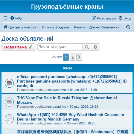
Грузоподъёмные краны
FAQ
Регистрация
Вход
П
Центральный сайт
Список форумов
Разное
Доска объявлений
о
Доска объявлений
и
Поиск
Расширенный пои
Новая тема
с
к
1
2
След.
26 тем
Темы
official passport purchase [whatsapp: +1(672)2050601]
Purchase genuine passports [whatsapp: +1(672)2050601] ID
cards, dr
Последнее сообщение
jeannevol
«
04 авг 2026, 11:39
THC Vape For Sale in Russia Telegram @ahrrendaniel
Moscow
Последнее сообщение
Lestdnks
«
30 июл 2026, 19:23
WhatsApp +1(581) 942-4296 Buy Weed Hashish Cocaine in
Berlin Hamburg Munich Germany
Последнее сообщение
penson
«
30 июл 2026, 18:26
在線購買香港身份證和駕駛執照（微信ID：Wesbutman）在線購