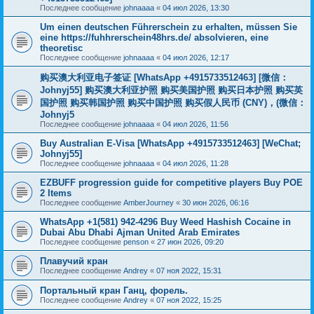
Последнее сообщение
johnaaaa
«
04 июл 2026, 13:30
Um einen deutschen Führerschein zu erhalten, müssen Sie
eine https://fuhhrerschein48hrs.de/ absolvieren, eine
theoretisc
Последнее сообщение
johnaaaa
«
04 июл 2026, 12:17
购买澳大利亚电子签证 [WhatsApp +4915733512463] [微信：
Johnyj55] 购买澳大利亚护照 购买美国护照 购买日本护照 购买英
国护照 购买韩国护照 购买中国护照 购买假人民币 (CNY)，(微信：
Johnyj5
Последнее сообщение
johnaaaa
«
04 июл 2026, 11:56
Buy Australian E-Visa [WhatsApp +4915733512463] [WeChat;
Johnyj55]
Последнее сообщение
johnaaaa
«
04 июл 2026, 11:28
EZBUFF progression guide for competitive players Buy POE
2 Items
Последнее сообщение
AmberJourney
«
30 июн 2026, 06:16
WhatsApp +1(581) 942-4296 Buy Weed Hashish Cocaine in
Dubai Abu Dhabi Ajman United Arab Emirates
Последнее сообщение
penson
«
27 июн 2026, 09:20
Плавучий кран
Последнее сообщение
Andrey
«
07 ноя 2022, 15:31
Портальный кран Ганц, форель.
Последнее сообщение
Andrey
«
07 ноя 2022, 15:25