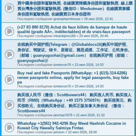
買中國身份證和駕駛執照. 在線購買韓國身份證和駕駛執照. 線上購
買台灣身分證和駕駛執照. (微信ID：Wesbutman）在線購買泰國
身份證和駕駛執照. 在線購買日本身份證和
Последнее сообщение
greenpharmhouse
«
29 июл 2026, 22:41
(+27 83 880 8170) Achat de faux billets de banque de haute
qualité (grade AA+, indétectables) et de vrais-faux passeport
Последнее сообщение
miraclejons180
«
29 июл 2026, 20:46
在线购买中国护照(Telegram：@Globaldocs16)购买中国护照、
身份证、驾驶证、绿卡、居留证、雅思成绩、工作证、公民身份。
（邮箱：
guanyuguohai@gmail.com
） 在线购买护照（邮箱：
guanyuguohai@
Последнее сообщение
toretovon76
«
23 июл 2026, 14:33
Buy real and fake Passports (WhatsApp: +1 (615)-314-6286)
renew passports online, apply for legal passports, buy fake
pa
Последнее сообщение
toretovon76
«
23 июл 2026, 14:33
购买假人民币（微信：Scottbowers44） 购买假人民币, 购买假人
民币（RMB)（WhatsApp：+49 1575 3756974） 购买假美元、购
买假欧元、在线购买身份证、购买正版加拿大身份证 （微信：
Scottbowers44
Последнее сообщение
pinchan7878
«
22 июл 2026, 21:32
WhatsApp +1(581) 942-4296 Buy Weed Hashish Cocaine in
Kuwait City Hawally Salmiya Fintas
Последнее сообщение
penson
«
22 июл 2026, 18:40