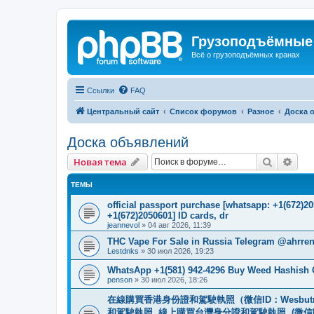
Грузоподъёмные
Всё о грузоподъёмных кранах
Ссылки
FAQ
Центральный сайт
Список форумов
Разное
Доска 
Доска объявлений
Поиск
Рас
Новая тема
ТЕМЫ
official passport purchase [whatsapp: +1(672)
+1(672)2050601] ID cards, dr
jeannevol
»
04 авг 2026, 11:39
THC Vape For Sale in Russia Telegram @ahrre
Lestdnks
»
30 июл 2026, 19:23
WhatsApp +1(581) 942-4296 Buy Weed Hashish
penson
»
30 июл 2026, 18:26
在線購買香港身份證和駕駛執照（微信ID：Wesbu
和駕駛執照. 線上購買台灣身分證和駕駛執照. (微信