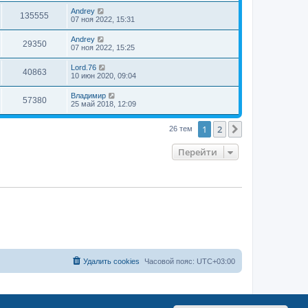
Andrey
135555
07 ноя 2022, 15:31
Andrey
29350
07 ноя 2022, 15:25
Lord.76
40863
10 июн 2020, 09:04
Владимир
57380
25 май 2018, 12:09
1
2
След.
26 тем
Перейти
Удалить cookies
Часовой пояс:
UTC+03:00