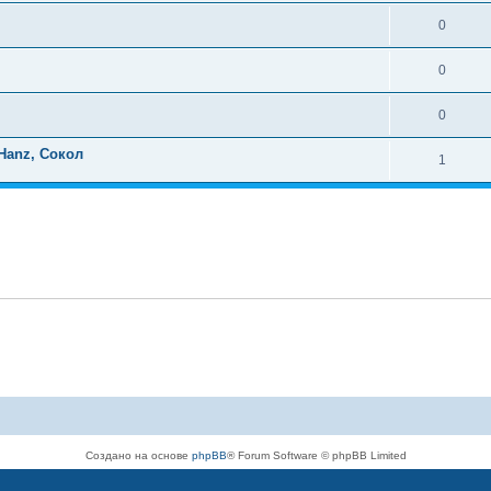
0
0
0
Hanz, Сокол
1
Создано на основе
phpBB
® Forum Software © phpBB Limited
Русская поддержка phpBB