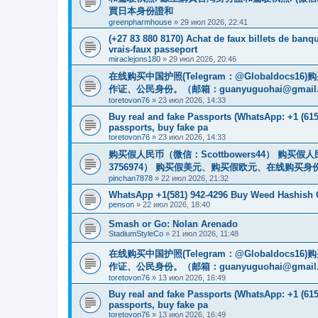
買日本身份證和
greenpharmhouse
»
29 июл 2026, 22:41
(+27 83 880 8170) Achat de faux billets de banqu
vrais-faux passeport
miraclejons180
»
29 июл 2026, 20:46
在线购买中国护照(Telegram：@Globaldo
作证、公民身份。（邮箱：
guanyuguohai@gmail
toretovon76
»
23 июл 2026, 14:33
Buy real and fake Passports (WhatsApp: +1 (615)
passports, buy fake pa
toretovon76
»
23 июл 2026, 14:33
购买假人民币（微信：Scottbowers44） 购买假人民
3756974） 购买假美元、购买假欧元、在线购买身份
pinchan7878
»
22 июл 2026, 21:32
WhatsApp +1(581) 942-4296 Buy Weed Hashish C
penson
»
22 июл 2026, 18:40
Smash or Go: Nolan Arenado
StadiumStyleCo
»
21 июл 2026, 11:48
在线购买中国护照(Telegram：@Globaldo
作证、公民身份。（邮箱：
guanyuguohai@gmail
toretovon76
»
13 июл 2026, 16:49
Buy real and fake Passports (WhatsApp: +1 (615)
passports, buy fake pa
toretovon76
»
13 июл 2026, 16:49