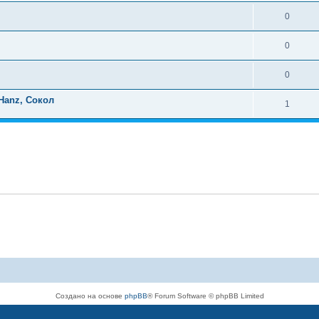
0
0
0
Hanz, Сокол
1
Создано на основе
phpBB
® Forum Software © phpBB Limited
Русская поддержка phpBB