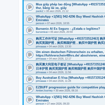
Mua giấy phép lao động [WhatsApp +4915733512
thư, bằng lái xe, giấy
paolo2
»
08 июл 2026, 21:12
WhatsApp +1(581) 942-4296 Buy Weed Hashish 
Emirates
penson
»
07 июл 2026, 18:55
Bursenix AI Es Seguro - ¿Estafa o legítimo?
bursenixai
»
05 июл 2026, 20:59
购买工作许可证 [WhatsApp +491573351
购买英国护照，购买韩国护照，购买中国护照 购买澳大利亚电子
johnaaaa
»
04 июл 2026, 13:30
Um einen deutschen Führerschein zu erhalten,
https://fuhhrerschein48hrs.de/ absolvieren, eine
johnaaaa
»
04 июл 2026, 12:17
购买澳大利亚电子签证 [WhatsApp +4915733512
日本护照 购买英国护照 购买韩国护照 购买中国护照 购买
johnaaaa
»
04 июл 2026, 11:56
Buy Australian E-Visa [WhatsApp +49157335124
johnaaaa
»
04 июл 2026, 11:28
EZBUFF progression guide for competitive pla
AmberJourney
»
30 июн 2026, 06:16
WhatsApp +1(581) 942-4296 Buy Weed Hashish 
Emirates
penson
»
27 июн 2026, 09:20