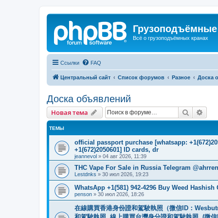
Грузоподъёмные
Всё о грузоподъёмных кранах
Ссылки
FAQ
Центральный сайт
Список форумов
Разное
Доска 
Доска объявлений
Поиск
Рас
Новая тема
ТЕМЫ
official passport purchase [whatsapp: +1(672)
+1(672)2050601] ID cards, dr
jeannevol
»
04 авг 2026, 11:39
THC Vape For Sale in Russia Telegram @ahrre
Lestdnks
»
30 июл 2026, 19:23
WhatsApp +1(581) 942-4296 Buy Weed Hashish
penson
»
30 июл 2026, 18:26
在線購買香港身份證和駕駛執照（微信ID：Wesbu
和駕駛執照. 線上購買台灣身分證和駕駛執照. (微信