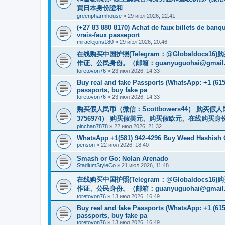
買日本身份證和
greenpharmhouse
»
29 июл 2026, 22:41
(+27 83 880 8170) Achat de faux billets de banqu
vrais-faux passeport
miraclejons180
»
29 июл 2026, 20:46
在线购买中国护照(Telegram：@Globaldo
作证、公民身份。（邮箱：
guanyuguohai@gmail
toretovon76
»
23 июл 2026, 14:33
Buy real and fake Passports (WhatsApp: +1 (615)
passports, buy fake pa
toretovon76
»
23 июл 2026, 14:33
购买假人民币（微信：Scottbowers44） 购买假人民
3756974） 购买假美元、购买假欧元、在线购买身份
pinchan7878
»
22 июл 2026, 21:32
WhatsApp +1(581) 942-4296 Buy Weed Hashish C
penson
»
22 июл 2026, 18:40
Smash or Go: Nolan Arenado
StadiumStyleCo
»
21 июл 2026, 11:48
在线购买中国护照(Telegram：@Globaldo
作证、公民身份。（邮箱：
guanyuguohai@gmail
toretovon76
»
13 июл 2026, 16:49
Buy real and fake Passports (WhatsApp: +1 (615)
passports, buy fake pa
toretovon76
»
13 июл 2026, 16:49