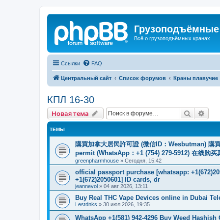
Грузоподъёмные
Всё о грузоподъёмных кранах
Ссылки
FAQ
Центральный сайт
Список форумов
Краны плавучие
КПЛ 16-30
Поиск
Рас
Новая тема
ТЕМЫ
購買加拿大居民許可證 (微信ID：Wesbutman) 購買歐
permit (WhatsApp：+1 (754) 279-5912) 在
greenpharmhouse
»
Сегодня, 15:42
official passport purchase [whatsapp: +1(672)
+1(672)2050601] ID cards, dr
jeannevol
»
04 авг 2026, 13:11
Buy Real THC Vape Devices online in Dubai Te
Lestdnks
»
30 июл 2026, 19:35
WhatsApp +1(581) 942-4296 Buy Weed Hashish C