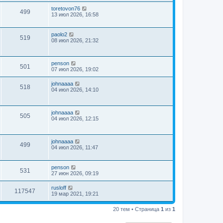
toretovon76
499
13 июл 2026, 16:58
paolo2
519
08 июл 2026, 21:32
penson
501
07 июл 2026, 19:02
johnaaaa
518
04 июл 2026, 14:10
johnaaaa
505
04 июл 2026, 12:15
johnaaaa
499
04 июл 2026, 11:47
penson
531
27 июн 2026, 09:19
rusloff
117547
19 мар 2021, 19:21
20 тем • Страница
1
из
1