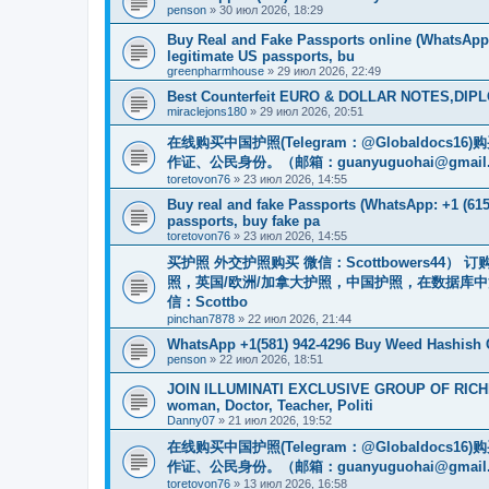
penson
»
30 июл 2026, 18:29
Buy Real and Fake Passports online (WhatsApp: 
legitimate US passports, bu
greenpharmhouse
»
29 июл 2026, 22:49
Best Counterfeit EURO & DOLLAR NOTES,DIPLO
miraclejons180
»
29 июл 2026, 20:51
在线购买中国护照(Telegram：@Globaldo
作证、公民身份。（邮箱：
guanyuguohai@gmail
toretovon76
»
23 июл 2026, 14:55
Buy real and fake Passports (WhatsApp: +1 (615)
passports, buy fake pa
toretovon76
»
23 июл 2026, 14:55
买护照 外交护照购买 微信：Scottbowers44
照，英国/欧洲/加拿大护照，中国护照，在数据库
信：Scottbo
pinchan7878
»
22 июл 2026, 21:44
WhatsApp +1(581) 942-4296 Buy Weed Hashish
penson
»
22 июл 2026, 18:51
JOIN ILLUMINATI EXCLUSIVE GROUP OF RICHES
woman, Doctor, Teacher, Politi
Danny07
»
21 июл 2026, 19:52
在线购买中国护照(Telegram：@Globaldo
作证、公民身份。（邮箱：
guanyuguohai@gmail
toretovon76
»
13 июл 2026, 16:58