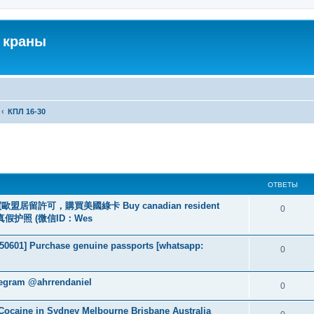
 краны
КПЛ 16-30
ширенный поиск
ОТВЕТЫ
盟居留許可，購買美國綠卡 Buy canadian resident
0
线购买真假护照 (微信ID：Wes
2050601] Purchase genuine passports [whatsapp:
0
legram @ahrrendaniel
0
ocaine in Sydney Melbourne Brisbane Australia