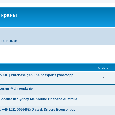
 краны
КПЛ 16-30
ширенный поиск
ОТВЕТЫ
2050601] Purchase genuine passports [whatsapp:
0
legram @ahrrendaniel
0
ocaine in Sydney Melbourne Brisbane Australia
0
+49 1521 5066462)ID card, Drivers license, buy
0