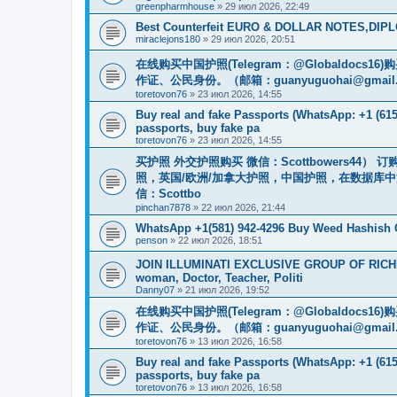
greenpharmhouse
»
29 июл 2026, 22:49
Best Counterfeit EURO & DOLLAR NOTES,DIPLO
miraclejons180
»
29 июл 2026, 20:51
在线购买中国护照(Telegram：@Globaldo
作证、公民身份。（邮箱：
guanyuguohai@gmail
toretovon76
»
23 июл 2026, 14:55
Buy real and fake Passports (WhatsApp: +1 (615)
passports, buy fake pa
toretovon76
»
23 июл 2026, 14:55
买护照 外交护照购买 微信：Scottbowers44
照，英国/欧洲/加拿大护照，中国护照，在数据库
信：Scottbo
pinchan7878
»
22 июл 2026, 21:44
WhatsApp +1(581) 942-4296 Buy Weed Hashish
penson
»
22 июл 2026, 18:51
JOIN ILLUMINATI EXCLUSIVE GROUP OF RICHES
woman, Doctor, Teacher, Politi
Danny07
»
21 июл 2026, 19:52
在线购买中国护照(Telegram：@Globaldo
作证、公民身份。（邮箱：
guanyuguohai@gmail
toretovon76
»
13 июл 2026, 16:58
Buy real and fake Passports (WhatsApp: +1 (615)
passports, buy fake pa
toretovon76
»
13 июл 2026, 16:58