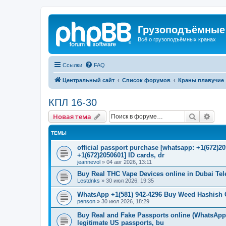
Грузоподъёмные
Всё о грузоподъёмных кранах
Ссылки
FAQ
Центральный сайт
Список форумов
Краны плавучие
КПЛ 16-30
Поиск
Рас
Новая тема
ТЕМЫ
official passport purchase [whatsapp: +1(672)
+1(672)2050601] ID cards, dr
jeannevol
»
04 авг 2026, 13:11
Buy Real THC Vape Devices online in Dubai Te
Lestdnks
»
30 июл 2026, 19:35
WhatsApp +1(581) 942-4296 Buy Weed Hashish C
penson
»
30 июл 2026, 18:29
Buy Real and Fake Passports online (WhatsApp: 
legitimate US passports, bu