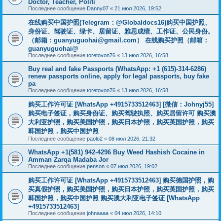
Doctor, Teacher, Politi
Последнее сообщение
Danny07
«
21 июл 2026, 19:52
在线购买中国护照(Telegram：@Globaldocs16)购买中国护照、
身份证、驾驶证、绿卡、居留证、雅思成绩、工作证、公民身份。
（邮箱：
guanyuguohai@gmail.com
） 在线购买护照（邮箱：
guanyuguohai@
Последнее сообщение
toretovon76
«
13 июл 2026, 16:58
Buy real and fake Passports (WhatsApp: +1 (615)-314-6286)
renew passports online, apply for legal passports, buy fake
pa
Последнее сообщение
toretovon76
«
13 июл 2026, 16:58
购买工作许可证 [WhatsApp +4915733512463] [微信：Johnyj55]
购买电子签证，购买身份证、购买驾驶执照、购买居留许可 购买澳
大利亚护照，购买美国护照，购买日本护照，购买英国护照，购买
韩国护照，购买中国护照
Последнее сообщение
paolo2
«
08 июл 2026, 21:32
WhatsApp +1(581) 942-4296 Buy Weed Hashish Cocaine in
Amman Zarqa Madaba Jor
Последнее сообщение
penson
«
07 июл 2026, 19:02
购买工作许可证 [WhatsApp +4915733512463] 购买德国护照，购
买真假护照，购买美国护照，购买日本护照，购买英国护照，购买
韩国护照，购买中国护照 购买澳大利亚电子签证 [WhatsApp
+4915733512463]
Последнее сообщение
johnaaaa
«
04 июл 2026, 14:10