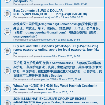
passports, bu
Последнее сообщение
greenpharmhouse
«
29 июл 2026, 22:49
Best Counterfeit EURO & DOLLAR
NOTES,DIPLOMA,ID.DET,IELTS?](+27(838-80-8170)
Последнее сообщение
miraclejons180
«
29 июл 2026, 20:51
在线购买中国护照(Telegram：@Globaldocs16)购买中国护照、
身份证、驾驶证、绿卡、居留证、雅思成绩、工作证、公民身份。
（邮箱：
guanyuguohai@gmail.com
） 在线购买护照（邮箱：
guanyuguohai@
Последнее сообщение
toretovon76
«
23 июл 2026, 14:55
Buy real and fake Passports (WhatsApp: +1 (615)-314-6286)
renew passports online, apply for legal passports, buy fake
pa
Последнее сообщение
toretovon76
«
23 июл 2026, 14:55
买护照 外交护照购买 微信：Scottbowers44） 订购/购买/获取/购
买护照 ，美国护照合法，真实，生物合法护照，英国/欧洲/加拿大
护照，中国护照，在数据库中注册的澳大利亚护照，出售护照，我
在哪里可以获得护照 微信：Scottbo
Последнее сообщение
pinchan7878
«
22 июл 2026, 21:44
WhatsApp +1(581) 942-4296 Buy Weed Hashish Cocaine in
Manama Hamad Town Bahrain
Последнее сообщение
penson
«
22 июл 2026, 18:51
JOIN ILLUMINATI EXCLUSIVE GROUP OF RICHES
+447401473736 Are you a Pastor, Businessman or woman,