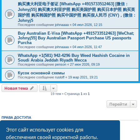
购买澳大利亚电子签证 [WhatsApp +4915733512463] [微信：
Johnyj55] 购买澳大利亚护照 购买美国护照 购买日本护照 购买英
国护照 购买韩国护照 购买中国护照 购买假人民币 (CNY)，(微信：
Johnyj5
Последнее сообщение
johnaaaa
«
04 июл 2026, 12:15
Buy Australian E-Visa [WhatsApp +4915733512463] [WeChat;
Johnyj55] Buy Australian Passport Purchase US passports
Purcha
Последнее сообщение
johnaaaa
«
04 июл 2026, 11:47
WhatsApp +1(581) 942-4296 Buy Weed Hashish Cocaine in
Soudi Arabia Jeddah Riyadh Mecca
Последнее сообщение
penson
«
27 июн 2026, 09:19
Кусок основной схемы
Последнее сообщение
rusloff
«
19 мар 2021, 19:21
Новая тема
19 тем • Страница
1
из
1
Перейти
ПРАВА ДОСТУПА
Вы
не можете
начинать темы
Вы
не можете
отвечать на сообщения
Этот сайт использует cookies для
Вы
не можете
редактировать свои сообщения
обеспечения своей корректной работы.
Вы
не можете
удалять свои сообщения