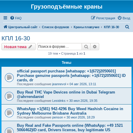
Грузоподъёмные краны
FAQ
Регистрация
Вход
П
Центральный сайт
Список форумов
Краны плавучие
КПЛ 16-30
о
КПЛ 16-30
и
Поиск
Расширенный пои
Новая тема
с
19 тем • Страница
1
из
1
к
Темы
official passport purchase [whatsapp: +1(672)2050601]
Purchase genuine passports [whatsapp: +1(672)2050601] ID
cards, dr
Последнее сообщение
jeannevol
«
04 авг 2026, 13:11
Buy Real THC Vape Devices online in Dubai Telegram
@ahrrendaniel
Последнее сообщение
Lestdnks
«
30 июл 2026, 19:35
WhatsApp +1(581) 942-4296 Buy Weed Hashish Cocaine in
Sydney Melbourne Brisbane Australia
Последнее сообщение
penson
«
30 июл 2026, 18:29
Buy Real and Fake Passports online (WhatsApp: +49 1521
5066462)ID card, Drivers license, buy legitimate US