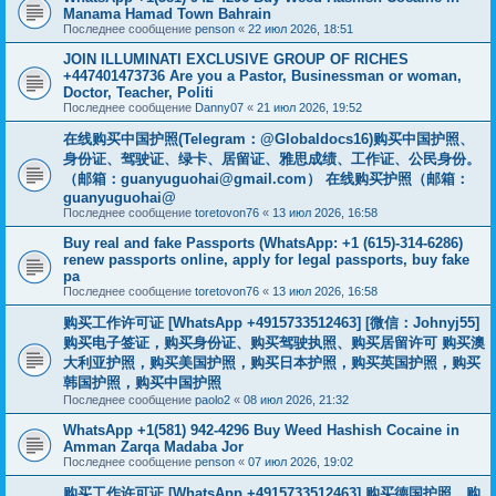
Manama Hamad Town Bahrain
Последнее сообщение
penson
«
22 июл 2026, 18:51
JOIN ILLUMINATI EXCLUSIVE GROUP OF RICHES
+447401473736 Are you a Pastor, Businessman or woman,
Doctor, Teacher, Politi
Последнее сообщение
Danny07
«
21 июл 2026, 19:52
在线购买中国护照(Telegram：@Globaldocs16)购买中国护照、
身份证、驾驶证、绿卡、居留证、雅思成绩、工作证、公民身份。
（邮箱：
guanyuguohai@gmail.com
） 在线购买护照（邮箱：
guanyuguohai@
Последнее сообщение
toretovon76
«
13 июл 2026, 16:58
Buy real and fake Passports (WhatsApp: +1 (615)-314-6286)
renew passports online, apply for legal passports, buy fake
pa
Последнее сообщение
toretovon76
«
13 июл 2026, 16:58
购买工作许可证 [WhatsApp +4915733512463] [微信：Johnyj55]
购买电子签证，购买身份证、购买驾驶执照、购买居留许可 购买澳
大利亚护照，购买美国护照，购买日本护照，购买英国护照，购买
韩国护照，购买中国护照
Последнее сообщение
paolo2
«
08 июл 2026, 21:32
WhatsApp +1(581) 942-4296 Buy Weed Hashish Cocaine in
Amman Zarqa Madaba Jor
Последнее сообщение
penson
«
07 июл 2026, 19:02
购买工作许可证 [WhatsApp +4915733512463] 购买德国护照，购