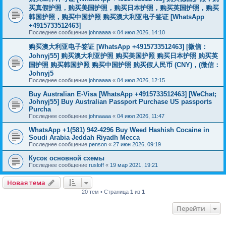
买真假护照，购买美国护照，购买日本护照，购买英国护照，购买
韩国护照，购买中国护照 购买澳大利亚电子签证 [WhatsApp
+4915733512463]
Последнее сообщение
johnaaaa
«
04 июл 2026, 14:10
购买澳大利亚电子签证 [WhatsApp +4915733512463] [微信：
Johnyj55] 购买澳大利亚护照 购买美国护照 购买日本护照 购买英
国护照 购买韩国护照 购买中国护照 购买假人民币 (CNY)，(微信：
Johnyj5
Последнее сообщение
johnaaaa
«
04 июл 2026, 12:15
Buy Australian E-Visa [WhatsApp +4915733512463] [WeChat;
Johnyj55] Buy Australian Passport Purchase US passports
Purcha
Последнее сообщение
johnaaaa
«
04 июл 2026, 11:47
WhatsApp +1(581) 942-4296 Buy Weed Hashish Cocaine in
Soudi Arabia Jeddah Riyadh Mecca
Последнее сообщение
penson
«
27 июн 2026, 09:19
Кусок основной схемы
Последнее сообщение
rusloff
«
19 мар 2021, 19:21
Новая тема
20 тем • Страница
1
из
1
Перейти