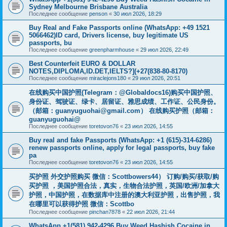
Sydney Melbourne Brisbane Australia
Последнее сообщение
penson
«
30 июл 2026, 18:29
Buy Real and Fake Passports online (WhatsApp: +49 1521
5066462)ID card, Drivers license, buy legitimate US
passports, bu
Последнее сообщение
greenpharmhouse
«
29 июл 2026, 22:49
Best Counterfeit EURO & DOLLAR
NOTES,DIPLOMA,ID.DET,IELTS?](+27(838-80-8170)
Последнее сообщение
miraclejons180
«
29 июл 2026, 20:51
在线购买中国护照(Telegram：@Globaldocs16)购买中国护照、
身份证、驾驶证、绿卡、居留证、雅思成绩、工作证、公民身份。
（邮箱：
guanyuguohai@gmail.com
） 在线购买护照（邮箱：
guanyuguohai@
Последнее сообщение
toretovon76
«
23 июл 2026, 14:55
Buy real and fake Passports (WhatsApp: +1 (615)-314-6286)
renew passports online, apply for legal passports, buy fake
pa
Последнее сообщение
toretovon76
«
23 июл 2026, 14:55
买护照 外交护照购买 微信：Scottbowers44） 订购/购买/获取/购
买护照 ，美国护照合法，真实，生物合法护照，英国/欧洲/加拿大
护照，中国护照，在数据库中注册的澳大利亚护照，出售护照，我
在哪里可以获得护照 微信：Scottbo
Последнее сообщение
pinchan7878
«
22 июл 2026, 21:44
WhatsApp +1(581) 942-4296 Buy Weed Hashish Cocaine in