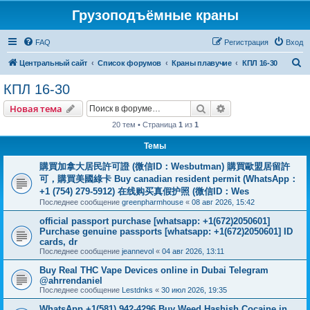
Грузоподъёмные краны
FAQ
Регистрация
Вход
П
Центральный сайт
Список форумов
Краны плавучие
КПЛ 16-30
о
КПЛ 16-30
и
Поиск
Расширенный пои
Новая тема
с
20 тем • Страница
1
из
1
к
Темы
購買加拿大居民許可證 (微信ID：Wesbutman) 購買歐盟居留許
可，購買美國綠卡 Buy canadian resident permit (WhatsApp：
+1 (754) 279-5912) 在线购买真假护照 (微信ID：Wes
Последнее сообщение
greenpharmhouse
«
08 авг 2026, 15:42
official passport purchase [whatsapp: +1(672)2050601]
Purchase genuine passports [whatsapp: +1(672)2050601] ID
cards, dr
Последнее сообщение
jeannevol
«
04 авг 2026, 13:11
Buy Real THC Vape Devices online in Dubai Telegram
@ahrrendaniel
Последнее сообщение
Lestdnks
«
30 июл 2026, 19:35
WhatsApp +1(581) 942-4296 Buy Weed Hashish Cocaine in