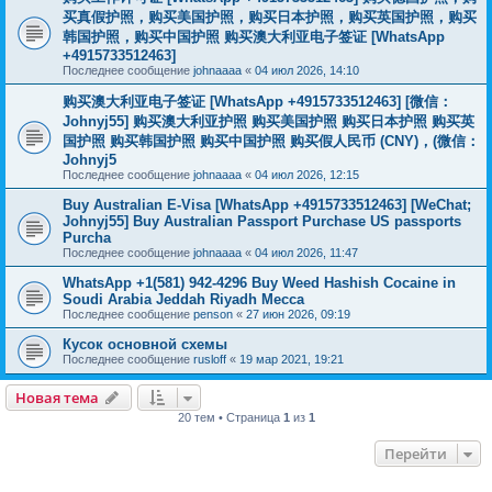
买真假护照，购买美国护照，购买日本护照，购买英国护照，购买
韩国护照，购买中国护照 购买澳大利亚电子签证 [WhatsApp
+4915733512463]
Последнее сообщение
johnaaaa
«
04 июл 2026, 14:10
购买澳大利亚电子签证 [WhatsApp +4915733512463] [微信：
Johnyj55] 购买澳大利亚护照 购买美国护照 购买日本护照 购买英
国护照 购买韩国护照 购买中国护照 购买假人民币 (CNY)，(微信：
Johnyj5
Последнее сообщение
johnaaaa
«
04 июл 2026, 12:15
Buy Australian E-Visa [WhatsApp +4915733512463] [WeChat;
Johnyj55] Buy Australian Passport Purchase US passports
Purcha
Последнее сообщение
johnaaaa
«
04 июл 2026, 11:47
WhatsApp +1(581) 942-4296 Buy Weed Hashish Cocaine in
Soudi Arabia Jeddah Riyadh Mecca
Последнее сообщение
penson
«
27 июн 2026, 09:19
Кусок основной схемы
Последнее сообщение
rusloff
«
19 мар 2021, 19:21
Новая тема
20 тем • Страница
1
из
1
Перейти