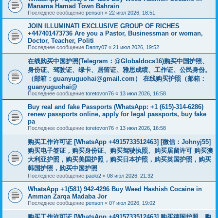
Manama Hamad Town Bahrain
Последнее сообщение
penson
«
22 июл 2026, 18:51
JOIN ILLUMINATI EXCLUSIVE GROUP OF RICHES
+447401473736 Are you a Pastor, Businessman or woman,
Doctor, Teacher, Politi
Последнее сообщение
Danny07
«
21 июл 2026, 19:52
在线购买中国护照(Telegram：@Globaldocs16)购买中国护照、
身份证、驾驶证、绿卡、居留证、雅思成绩、工作证、公民身份。
（邮箱：
guanyuguohai@gmail.com
） 在线购买护照（邮箱：
guanyuguohai@
Последнее сообщение
toretovon76
«
13 июл 2026, 16:58
Buy real and fake Passports (WhatsApp: +1 (615)-314-6286)
renew passports online, apply for legal passports, buy fake
pa
Последнее сообщение
toretovon76
«
13 июл 2026, 16:58
购买工作许可证 [WhatsApp +4915733512463] [微信：Johnyj55]
购买电子签证，购买身份证、购买驾驶执照、购买居留许可 购买澳
大利亚护照，购买美国护照，购买日本护照，购买英国护照，购买
韩国护照，购买中国护照
Последнее сообщение
paolo2
«
08 июл 2026, 21:32
WhatsApp +1(581) 942-4296 Buy Weed Hashish Cocaine in
Amman Zarqa Madaba Jor
Последнее сообщение
penson
«
07 июл 2026, 19:02
购买工作许可证 [WhatsApp +4915733512463] 购买德国护照，购