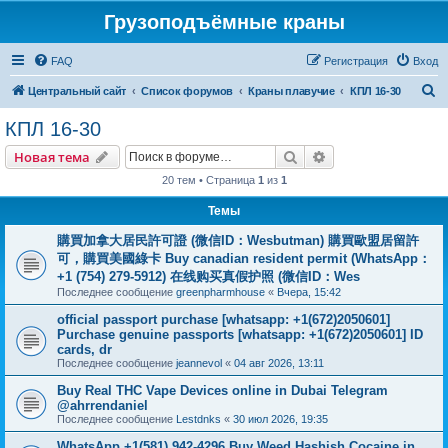
Грузоподъёмные краны
FAQ
Регистрация
Вход
П
Центральный сайт
Список форумов
Краны плавучие
КПЛ 16-30
о
КПЛ 16-30
и
Поиск
Расширенный пои
Новая тема
с
20 тем • Страница
1
из
1
к
Темы
購買加拿大居民許可證 (微信ID：Wesbutman) 購買歐盟居留許
可，購買美國綠卡 Buy canadian resident permit (WhatsApp：
+1 (754) 279-5912) 在线购买真假护照 (微信ID：Wes
Последнее сообщение
greenpharmhouse
«
Вчера, 15:42
official passport purchase [whatsapp: +1(672)2050601]
Purchase genuine passports [whatsapp: +1(672)2050601] ID
cards, dr
Последнее сообщение
jeannevol
«
04 авг 2026, 13:11
Buy Real THC Vape Devices online in Dubai Telegram
@ahrrendaniel
Последнее сообщение
Lestdnks
«
30 июл 2026, 19:35
WhatsApp +1(581) 942-4296 Buy Weed Hashish Cocaine in