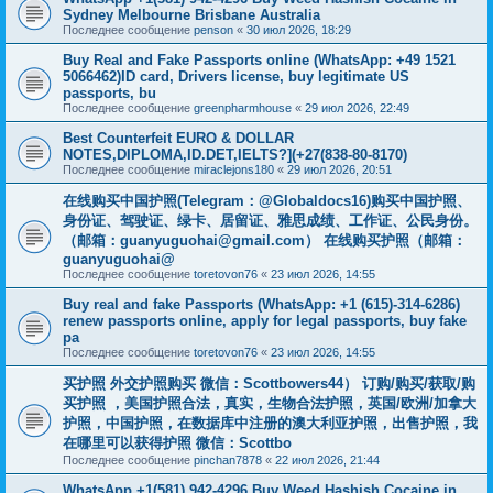
Sydney Melbourne Brisbane Australia
Последнее сообщение
penson
«
30 июл 2026, 18:29
Buy Real and Fake Passports online (WhatsApp: +49 1521
5066462)ID card, Drivers license, buy legitimate US
passports, bu
Последнее сообщение
greenpharmhouse
«
29 июл 2026, 22:49
Best Counterfeit EURO & DOLLAR
NOTES,DIPLOMA,ID.DET,IELTS?](+27(838-80-8170)
Последнее сообщение
miraclejons180
«
29 июл 2026, 20:51
在线购买中国护照(Telegram：@Globaldocs16)购买中国护照、
身份证、驾驶证、绿卡、居留证、雅思成绩、工作证、公民身份。
（邮箱：
guanyuguohai@gmail.com
） 在线购买护照（邮箱：
guanyuguohai@
Последнее сообщение
toretovon76
«
23 июл 2026, 14:55
Buy real and fake Passports (WhatsApp: +1 (615)-314-6286)
renew passports online, apply for legal passports, buy fake
pa
Последнее сообщение
toretovon76
«
23 июл 2026, 14:55
买护照 外交护照购买 微信：Scottbowers44） 订购/购买/获取/购
买护照 ，美国护照合法，真实，生物合法护照，英国/欧洲/加拿大
护照，中国护照，在数据库中注册的澳大利亚护照，出售护照，我
在哪里可以获得护照 微信：Scottbo
Последнее сообщение
pinchan7878
«
22 июл 2026, 21:44
WhatsApp +1(581) 942-4296 Buy Weed Hashish Cocaine in