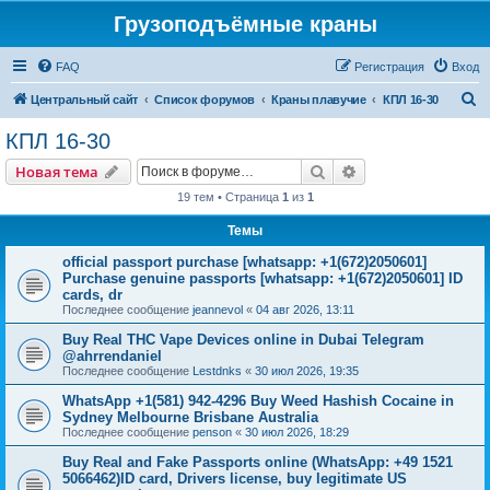
Грузоподъёмные краны
FAQ
Регистрация
Вход
П
Центральный сайт
Список форумов
Краны плавучие
КПЛ 16-30
о
КПЛ 16-30
и
Поиск
Расширенный пои
Новая тема
с
19 тем • Страница
1
из
1
к
Темы
official passport purchase [whatsapp: +1(672)2050601]
Purchase genuine passports [whatsapp: +1(672)2050601] ID
cards, dr
Последнее сообщение
jeannevol
«
04 авг 2026, 13:11
Buy Real THC Vape Devices online in Dubai Telegram
@ahrrendaniel
Последнее сообщение
Lestdnks
«
30 июл 2026, 19:35
WhatsApp +1(581) 942-4296 Buy Weed Hashish Cocaine in
Sydney Melbourne Brisbane Australia
Последнее сообщение
penson
«
30 июл 2026, 18:29
Buy Real and Fake Passports online (WhatsApp: +49 1521
5066462)ID card, Drivers license, buy legitimate US