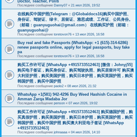
Doctor, Teacher, Politi
Последнее сообщение
Danny07
«
21 июл 2026, 19:52
在线购买中国护照(Telegram：@Globaldocs16)购买中国护照、
身份证、驾驶证、绿卡、居留证、雅思成绩、工作证、公民身份。
（邮箱：
guanyuguohai@gmail.com
） 在线购买护照（邮箱：
guanyuguohai@
Последнее сообщение
toretovon76
«
13 июл 2026, 16:58
Buy real and fake Passports (WhatsApp: +1 (615)-314-6286)
renew passports online, apply for legal passports, buy fake
pa
Последнее сообщение
toretovon76
«
13 июл 2026, 16:58
购买工作许可证 [WhatsApp +4915733512463] [微信：Johnyj55]
购买电子签证，购买身份证、购买驾驶执照、购买居留许可 购买澳
大利亚护照，购买美国护照，购买日本护照，购买英国护照，购买
韩国护照，购买中国护照
Последнее сообщение
paolo2
«
08 июл 2026, 21:32
WhatsApp +1(581) 942-4296 Buy Weed Hashish Cocaine in
Amman Zarqa Madaba Jor
Последнее сообщение
penson
«
07 июл 2026, 19:02
购买工作许可证 [WhatsApp +4915733512463] 购买德国护照，购
买真假护照，购买美国护照，购买日本护照，购买英国护照，购买
韩国护照，购买中国护照 购买澳大利亚电子签证 [WhatsApp
+4915733512463]
Последнее сообщение
johnaaaa
«
04 июл 2026, 14:10