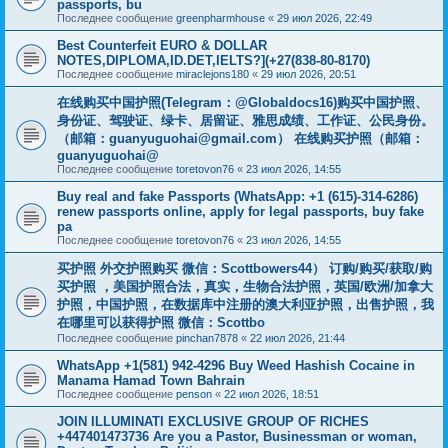
passports, bu
Последнее сообщение
greenpharmhouse
«
29 июл 2026, 22:49
Best Counterfeit EURO & DOLLAR
NOTES,DIPLOMA,ID.DET,IELTS?](+27(838-80-8170)
Последнее сообщение
miraclejons180
«
29 июл 2026, 20:51
在线购买中国护照(Telegram：@Globaldocs16)购买中国护照、
身份证、驾驶证、绿卡、居留证、雅思成绩、工作证、公民身份。
（邮箱：
guanyuguohai@gmail.com
） 在线购买护照（邮箱：
guanyuguohai@
Последнее сообщение
toretovon76
«
23 июл 2026, 14:55
Buy real and fake Passports (WhatsApp: +1 (615)-314-6286)
renew passports online, apply for legal passports, buy fake
pa
Последнее сообщение
toretovon76
«
23 июл 2026, 14:55
买护照 外交护照购买 微信：Scottbowers44） 订购/购买/获取/购
买护照 ，美国护照合法，真实，生物合法护照，英国/欧洲/加拿大
护照，中国护照，在数据库中注册的澳大利亚护照，出售护照，我
在哪里可以获得护照 微信：Scottbo
Последнее сообщение
pinchan7878
«
22 июл 2026, 21:44
WhatsApp +1(581) 942-4296 Buy Weed Hashish Cocaine in
Manama Hamad Town Bahrain
Последнее сообщение
penson
«
22 июл 2026, 18:51
JOIN ILLUMINATI EXCLUSIVE GROUP OF RICHES
+447401473736 Are you a Pastor, Businessman or woman,