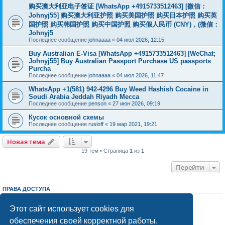
购买澳大利亚电子签证 [WhatsApp +4915733512463] [微信：
Johnyj55] 购买澳大利亚护照 购买美国护照 购买日本护照 购买英
国护照 购买韩国护照 购买中国护照 购买假人民币 (CNY)，(微信：
Johnyj5
Последнее сообщение
johnaaaa
«
04 июл 2026, 12:15
Buy Australian E-Visa [WhatsApp +4915733512463] [WeChat;
Johnyj55] Buy Australian Passport Purchase US passports
Purcha
Последнее сообщение
johnaaaa
«
04 июл 2026, 11:47
WhatsApp +1(581) 942-4296 Buy Weed Hashish Cocaine in
Soudi Arabia Jeddah Riyadh Mecca
Последнее сообщение
penson
«
27 июн 2026, 09:19
Кусок основной схемы
Последнее сообщение
rusloff
«
19 мар 2021, 19:21
Новая тема
19 тем • Страница
1
из
1
Перейти
ПРАВА ДОСТУПА
Вы
не можете
начинать темы
Вы
не можете
отвечать на сообщения
Этот сайт использует cookies для
Вы
не можете
редактировать свои сообщения
обеспечения своей корректной работы.
Вы
не можете
удалять свои сообщения