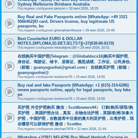
Sydney Melbourne Brisbane Australia
Последнее сообщение
penson
«
30 июл 2026, 18:29
Buy Real and Fake Passports online (WhatsApp: +49 1521
5066462)ID card, Drivers license, buy legitimate US
passports, bu
Последнее сообщение
greenpharmhouse
«
29 июл 2026, 22:49
Best Counterfeit EURO & DOLLAR
NOTES,DIPLOMA,ID.DET,IELTS?](+27(838-80-8170)
Последнее сообщение
miraclejons180
«
29 июл 2026, 20:51
在线购买中国护照(Telegram：@Globaldocs16)购买中国护照、
身份证、驾驶证、绿卡、居留证、雅思成绩、工作证、公民身份。
（邮箱：
guanyuguohai@gmail.com
） 在线购买护照（邮箱：
guanyuguohai@
Последнее сообщение
toretovon76
«
23 июл 2026, 14:55
Buy real and fake Passports (WhatsApp: +1 (615)-314-6286)
renew passports online, apply for legal passports, buy fake
pa
Последнее сообщение
toretovon76
«
23 июл 2026, 14:55
买护照 外交护照购买 微信：Scottbowers44） 订购/购买/获取/购
买护照 ，美国护照合法，真实，生物合法护照，英国/欧洲/加拿大
护照，中国护照，在数据库中注册的澳大利亚护照，出售护照，我
在哪里可以获得护照 微信：Scottbo
Последнее сообщение
pinchan7878
«
22 июл 2026, 21:44
WhatsApp +1(581) 942-4296 Buy Weed Hashish Cocaine in