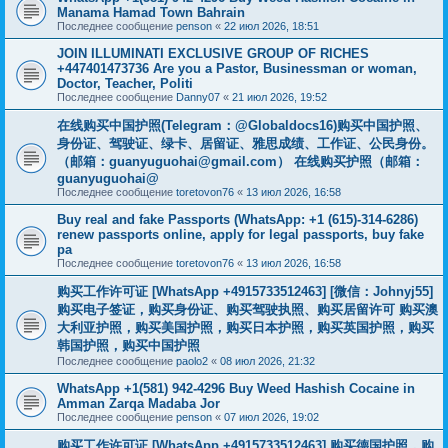
Manama Hamad Town Bahrain
Последнее сообщение
penson
«
22 июл 2026, 18:51
JOIN ILLUMINATI EXCLUSIVE GROUP OF RICHES
+447401473736 Are you a Pastor, Businessman or woman,
Doctor, Teacher, Politi
Последнее сообщение
Danny07
«
21 июл 2026, 19:52
在线购买中国护照(Telegram：@Globaldocs16)购买中国护照、
身份证、驾驶证、绿卡、居留证、雅思成绩、工作证、公民身份。
（邮箱：
guanyuguohai@gmail.com
） 在线购买护照（邮箱：
guanyuguohai@
Последнее сообщение
toretovon76
«
13 июл 2026, 16:58
Buy real and fake Passports (WhatsApp: +1 (615)-314-6286)
renew passports online, apply for legal passports, buy fake
pa
Последнее сообщение
toretovon76
«
13 июл 2026, 16:58
购买工作许可证 [WhatsApp +4915733512463] [微信：Johnyj55]
购买电子签证，购买身份证、购买驾驶执照、购买居留许可 购买澳
大利亚护照，购买美国护照，购买日本护照，购买英国护照，购买
韩国护照，购买中国护照
Последнее сообщение
paolo2
«
08 июл 2026, 21:32
WhatsApp +1(581) 942-4296 Buy Weed Hashish Cocaine in
Amman Zarqa Madaba Jor
Последнее сообщение
penson
«
07 июл 2026, 19:02
购买工作许可证 [WhatsApp +4915733512463] 购买德国护照，购