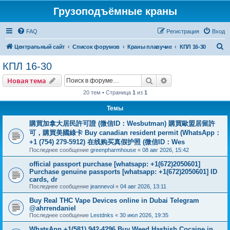
Грузоподъёмные краны
FAQ
Регистрация
Вход
П
Центральный сайт
Список форумов
Краны плавучие
КПЛ 16-30
о
КПЛ 16-30
и
Поиск
Расширенный пои
Новая тема
с
20 тем • Страница
1
из
1
к
Темы
購買加拿大居民許可證 (微信ID：Wesbutman) 購買歐盟居留許
可，購買美國綠卡 Buy canadian resident permit (WhatsApp：
+1 (754) 279-5912) 在线购买真假护照 (微信ID：Wes
Последнее сообщение
greenpharmhouse
«
08 авг 2026, 15:42
official passport purchase [whatsapp: +1(672)2050601]
Purchase genuine passports [whatsapp: +1(672)2050601] ID
cards, dr
Последнее сообщение
jeannevol
«
04 авг 2026, 13:11
Buy Real THC Vape Devices online in Dubai Telegram
@ahrrendaniel
Последнее сообщение
Lestdnks
«
30 июл 2026, 19:35
WhatsApp +1(581) 942-4296 Buy Weed Hashish Cocaine in