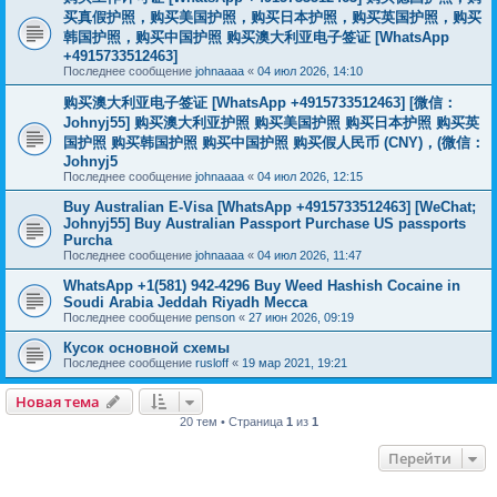
买真假护照，购买美国护照，购买日本护照，购买英国护照，购买
韩国护照，购买中国护照 购买澳大利亚电子签证 [WhatsApp
+4915733512463]
Последнее сообщение
johnaaaa
«
04 июл 2026, 14:10
购买澳大利亚电子签证 [WhatsApp +4915733512463] [微信：
Johnyj55] 购买澳大利亚护照 购买美国护照 购买日本护照 购买英
国护照 购买韩国护照 购买中国护照 购买假人民币 (CNY)，(微信：
Johnyj5
Последнее сообщение
johnaaaa
«
04 июл 2026, 12:15
Buy Australian E-Visa [WhatsApp +4915733512463] [WeChat;
Johnyj55] Buy Australian Passport Purchase US passports
Purcha
Последнее сообщение
johnaaaa
«
04 июл 2026, 11:47
WhatsApp +1(581) 942-4296 Buy Weed Hashish Cocaine in
Soudi Arabia Jeddah Riyadh Mecca
Последнее сообщение
penson
«
27 июн 2026, 09:19
Кусок основной схемы
Последнее сообщение
rusloff
«
19 мар 2021, 19:21
Новая тема
20 тем • Страница
1
из
1
Перейти