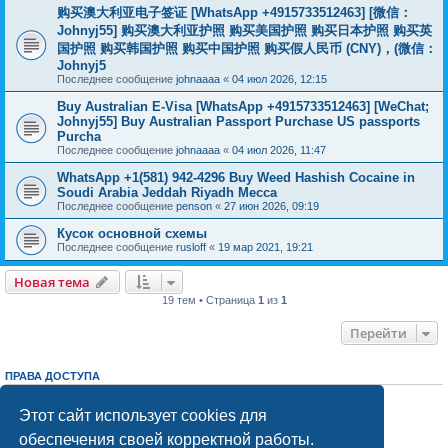
购买澳大利亚电子签证 [WhatsApp +4915733512463] [微信：
Johnyj55] 购买澳大利亚护照 购买美国护照 购买日本护照 购买英
国护照 购买韩国护照 购买中国护照 购买假人民币 (CNY)，(微信：
Johnyj5
Последнее сообщение
johnaaaa
«
04 июл 2026, 12:15
Buy Australian E-Visa [WhatsApp +4915733512463] [WeChat;
Johnyj55] Buy Australian Passport Purchase US passports
Purcha
Последнее сообщение
johnaaaa
«
04 июл 2026, 11:47
WhatsApp +1(581) 942-4296 Buy Weed Hashish Cocaine in
Soudi Arabia Jeddah Riyadh Mecca
Последнее сообщение
penson
«
27 июн 2026, 09:19
Кусок основной схемы
Последнее сообщение
rusloff
«
19 мар 2021, 19:21
Новая тема
19 тем • Страница
1
из
1
Перейти
ПРАВА ДОСТУПА
Вы
не можете
начинать темы
Вы
не можете
отвечать на сообщения
Этот сайт использует cookies для
Вы
не можете
редактировать свои сообщения
обеспечения своей корректной работы.
Вы
не можете
удалять свои сообщения