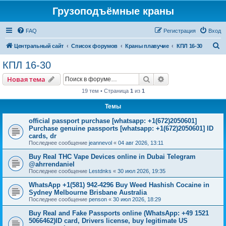
Грузоподъёмные краны
FAQ
Регистрация
Вход
П
Центральный сайт
Список форумов
Краны плавучие
КПЛ 16-30
о
КПЛ 16-30
и
Поиск
Расширенный пои
Новая тема
с
19 тем • Страница
1
из
1
к
Темы
official passport purchase [whatsapp: +1(672)2050601]
Purchase genuine passports [whatsapp: +1(672)2050601] ID
cards, dr
Последнее сообщение
jeannevol
«
04 авг 2026, 13:11
Buy Real THC Vape Devices online in Dubai Telegram
@ahrrendaniel
Последнее сообщение
Lestdnks
«
30 июл 2026, 19:35
WhatsApp +1(581) 942-4296 Buy Weed Hashish Cocaine in
Sydney Melbourne Brisbane Australia
Последнее сообщение
penson
«
30 июл 2026, 18:29
Buy Real and Fake Passports online (WhatsApp: +49 1521
5066462)ID card, Drivers license, buy legitimate US