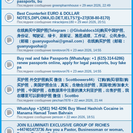
passports, bu
Последнее сообщение
greenpharmhouse
«
29 июл 2026, 22:49
Best Counterfeit EURO & DOLLAR
NOTES,DIPLOMA,ID.DET,IELTS?](+27(838-80-8170)
Последнее сообщение
miraclejons180
«
29 июл 2026, 20:51
在线购买中国护照(Telegram：@Globaldocs16)购买中国护照、
身份证、驾驶证、绿卡、居留证、雅思成绩、工作证、公民身份。
（邮箱：
guanyuguohai@gmail.com
） 在线购买护照（邮箱：
guanyuguohai@
Последнее сообщение
toretovon76
«
23 июл 2026, 14:55
Buy real and fake Passports (WhatsApp: +1 (615)-314-6286)
renew passports online, apply for legal passports, buy fake
pa
Последнее сообщение
toretovon76
«
23 июл 2026, 14:55
买护照 外交护照购买 微信：Scottbowers44） 订购/购买/获取/购
买护照 ，美国护照合法，真实，生物合法护照，英国/欧洲/加拿大
护照，中国护照，在数据库中注册的澳大利亚护照，出售护照，我
在哪里可以获得护照 微信：Scottbo
Последнее сообщение
pinchan7878
«
22 июл 2026, 21:44
WhatsApp +1(581) 942-4296 Buy Weed Hashish Cocaine in
Manama Hamad Town Bahrain
Последнее сообщение
penson
«
22 июл 2026, 18:51
JOIN ILLUMINATI EXCLUSIVE GROUP OF RICHES
+447401473736 Are you a Pastor, Businessman or woman,