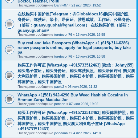
Doctor, Teacher, Politi
Последнее сообщение
Danny07
«
21 июл 2026, 19:52
在线购买中国护照(Telegram：@Globaldocs16)购买中国护照、
身份证、驾驶证、绿卡、居留证、雅思成绩、工作证、公民身份。
（邮箱：
guanyuguohai@gmail.com
） 在线购买护照（邮箱：
guanyuguohai@
Последнее сообщение
toretovon76
«
13 июл 2026, 16:58
Buy real and fake Passports (WhatsApp: +1 (615)-314-6286)
renew passports online, apply for legal passports, buy fake
pa
Последнее сообщение
toretovon76
«
13 июл 2026, 16:58
购买工作许可证 [WhatsApp +4915733512463] [微信：Johnyj55]
购买电子签证，购买身份证、购买驾驶执照、购买居留许可 购买澳
大利亚护照，购买美国护照，购买日本护照，购买英国护照，购买
韩国护照，购买中国护照
Последнее сообщение
paolo2
«
08 июл 2026, 21:32
WhatsApp +1(581) 942-4296 Buy Weed Hashish Cocaine in
Amman Zarqa Madaba Jor
Последнее сообщение
penson
«
07 июл 2026, 19:02
购买工作许可证 [WhatsApp +4915733512463] 购买德国护照，购
买真假护照，购买美国护照，购买日本护照，购买英国护照，购买
韩国护照，购买中国护照 购买澳大利亚电子签证 [WhatsApp
+4915733512463]
Последнее сообщение
johnaaaa
«
04 июл 2026, 14:10