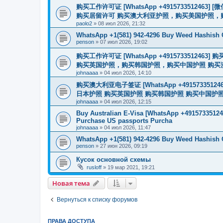
购买工作许可证 [WhatsApp +491573351246
购买居留许可 购买澳大利亚护照，购买美国护照，
paolo2
»
08 июл 2026, 21:32
WhatsApp +1(581) 942-4296 Buy Weed Hashish
penson
»
07 июл 2026, 19:02
购买工作许可证 [WhatsApp +491573351
购买英国护照，购买韩国护照，购买中国护照 购买澳大利亚电子
johnaaaa
»
04 июл 2026, 14:10
购买澳大利亚电子签证 [WhatsApp +4915733512
日本护照 购买英国护照 购买韩国护照 购买中国护照 购买
johnaaaa
»
04 июл 2026, 12:15
Buy Australian E-Visa [WhatsApp +491573351246
Purchase US passports Purcha
johnaaaa
»
04 июл 2026, 11:47
WhatsApp +1(581) 942-4296 Buy Weed Hashish 
penson
»
27 июн 2026, 09:19
Кусок основной схемы
rusloff
»
19 мар 2021, 19:21
Новая тема
Вернуться к списку форумов
ПРАВА ДОСТУПА