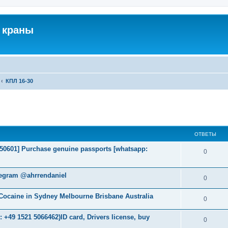
 краны
КПЛ 16-30
ширенный поиск
ОТВЕТЫ
2050601] Purchase genuine passports [whatsapp:
0
legram @ahrrendaniel
0
ocaine in Sydney Melbourne Brisbane Australia
0
+49 1521 5066462)ID card, Drivers license, buy
0