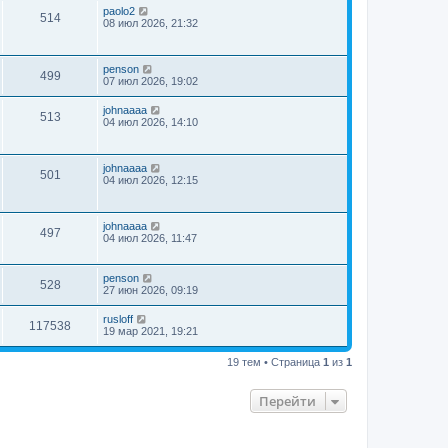
paolo2
514
08 июл 2026, 21:32
penson
499
07 июл 2026, 19:02
johnaaaa
513
04 июл 2026, 14:10
johnaaaa
501
04 июл 2026, 12:15
johnaaaa
497
04 июл 2026, 11:47
penson
528
27 июн 2026, 09:19
rusloff
117538
19 мар 2021, 19:21
19 тем • Страница
1
из
1
Перейти