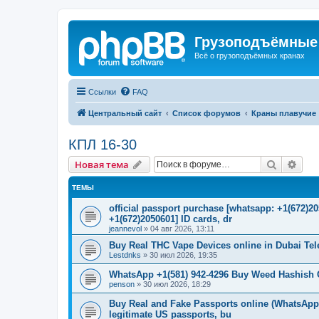
Грузоподъёмные
Всё о грузоподъёмных кранах
Ссылки
FAQ
Центральный сайт
Список форумов
Краны плавучие
КПЛ 16-30
Поиск
Рас
Новая тема
ТЕМЫ
official passport purchase [whatsapp: +1(672)
+1(672)2050601] ID cards, dr
jeannevol
»
04 авг 2026, 13:11
Buy Real THC Vape Devices online in Dubai Te
Lestdnks
»
30 июл 2026, 19:35
WhatsApp +1(581) 942-4296 Buy Weed Hashish C
penson
»
30 июл 2026, 18:29
Buy Real and Fake Passports online (WhatsApp: 
legitimate US passports, bu