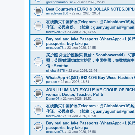
greenpharmhouse
»
29 июл 2026, 22:49
Best Counterfeit EURO & DOLLAR NOTES,DIPLO
miraclejons180
»
29 июл 2026, 20:51
在线购买中国护照(Telegram：@Globaldo
作证、公民身份。（邮箱：
guanyuguohai@gmail
toretovon76
»
23 июл 2026, 14:55
Buy real and fake Passports (WhatsApp: +1 (615)
passports, buy fake pa
toretovon76
»
23 июл 2026, 14:55
买护照 外交护照购买 微信：Scottbowers44
照，英国/欧洲/加拿大护照，中国护照，在数据库
信：Scottbo
pinchan7878
»
22 июл 2026, 21:44
WhatsApp +1(581) 942-4296 Buy Weed Hashish
penson
»
22 июл 2026, 18:51
JOIN ILLUMINATI EXCLUSIVE GROUP OF RICHES
woman, Doctor, Teacher, Politi
Danny07
»
21 июл 2026, 19:52
在线购买中国护照(Telegram：@Globaldo
作证、公民身份。（邮箱：
guanyuguohai@gmail
toretovon76
»
13 июл 2026, 16:58
Buy real and fake Passports (WhatsApp: +1 (615)
passports, buy fake pa
toretovon76
»
13 июл 2026, 16:58