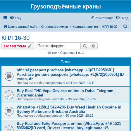
Грузоподъёмные краны
FAQ
Регистрация
Вход
П
Центральный сайт
Список форумов
Краны плавучие
КПЛ 16-30
о
КПЛ 16-30
и
Поиск
Расширенный пои
Новая тема
с
19 тем • Страница
1
из
1
к
Темы
official passport purchase [whatsapp: +1(672)2050601]
Purchase genuine passports [whatsapp: +1(672)2050601] ID
cards, dr
Последнее сообщение
jeannevol
«
04 авг 2026, 13:11
Buy Real THC Vape Devices online in Dubai Telegram
@ahrrendaniel
Последнее сообщение
Lestdnks
«
30 июл 2026, 19:35
WhatsApp +1(581) 942-4296 Buy Weed Hashish Cocaine in
Sydney Melbourne Brisbane Australia
Последнее сообщение
penson
«
30 июл 2026, 18:29
Buy Real and Fake Passports online (WhatsApp: +49 1521
5066462)ID card, Drivers license, buy legitimate US