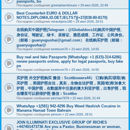
passports, bu
Последнее сообщение
greenpharmhouse
«
29 июл 2026, 22:49
Best Counterfeit EURO & DOLLAR
NOTES,DIPLOMA,ID.DET,IELTS?](+27(838-80-8170)
Последнее сообщение
miraclejons180
«
29 июл 2026, 20:51
在线购买中国护照(Telegram：@Globaldocs16)购买中国护照、
身份证、驾驶证、绿卡、居留证、雅思成绩、工作证、公民身份。
（邮箱：
guanyuguohai@gmail.com
） 在线购买护照（邮箱：
guanyuguohai@
Последнее сообщение
toretovon76
«
23 июл 2026, 14:55
Buy real and fake Passports (WhatsApp: +1 (615)-314-6286)
renew passports online, apply for legal passports, buy fake
pa
Последнее сообщение
toretovon76
«
23 июл 2026, 14:55
买护照 外交护照购买 微信：Scottbowers44） 订购/购买/获取/购
买护照 ，美国护照合法，真实，生物合法护照，英国/欧洲/加拿大
护照，中国护照，在数据库中注册的澳大利亚护照，出售护照，我
在哪里可以获得护照 微信：Scottbo
Последнее сообщение
pinchan7878
«
22 июл 2026, 21:44
WhatsApp +1(581) 942-4296 Buy Weed Hashish Cocaine in
Manama Hamad Town Bahrain
Последнее сообщение
penson
«
22 июл 2026, 18:51
JOIN ILLUMINATI EXCLUSIVE GROUP OF RICHES
+447401473736 Are you a Pastor, Businessman or woman,