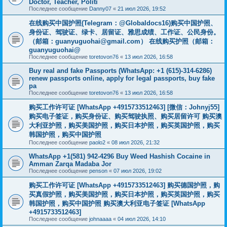
Doctor, Teacher, Politi
Последнее сообщение
Danny07
«
21 июл 2026, 19:52
在线购买中国护照(Telegram：@Globaldocs16)购买中国护照、
身份证、驾驶证、绿卡、居留证、雅思成绩、工作证、公民身份。
（邮箱：
guanyuguohai@gmail.com
） 在线购买护照（邮箱：
guanyuguohai@
Последнее сообщение
toretovon76
«
13 июл 2026, 16:58
Buy real and fake Passports (WhatsApp: +1 (615)-314-6286)
renew passports online, apply for legal passports, buy fake
pa
Последнее сообщение
toretovon76
«
13 июл 2026, 16:58
购买工作许可证 [WhatsApp +4915733512463] [微信：Johnyj55]
购买电子签证，购买身份证、购买驾驶执照、购买居留许可 购买澳
大利亚护照，购买美国护照，购买日本护照，购买英国护照，购买
韩国护照，购买中国护照
Последнее сообщение
paolo2
«
08 июл 2026, 21:32
WhatsApp +1(581) 942-4296 Buy Weed Hashish Cocaine in
Amman Zarqa Madaba Jor
Последнее сообщение
penson
«
07 июл 2026, 19:02
购买工作许可证 [WhatsApp +4915733512463] 购买德国护照，购
买真假护照，购买美国护照，购买日本护照，购买英国护照，购买
韩国护照，购买中国护照 购买澳大利亚电子签证 [WhatsApp
+4915733512463]
Последнее сообщение
johnaaaa
«
04 июл 2026, 14:10