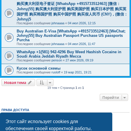
购买澳大利亚电子签证 [WhatsApp +4915733512463] [微信：
Johnyj55] 购买澳大利亚护照 购买美国护照 购买日本护照 购买英
国护照 购买韩国护照 购买中国护照 购买假人民币 (CNY)，(微信：
Johnyj5
Последнее сообщение
johnaaaa
«
04 июл 2026, 12:15
Buy Australian E-Visa [WhatsApp +4915733512463] [WeChat;
Johnyj55] Buy Australian Passport Purchase US passports
Purcha
Последнее сообщение
johnaaaa
«
04 июл 2026, 11:47
WhatsApp +1(581) 942-4296 Buy Weed Hashish Cocaine in
Soudi Arabia Jeddah Riyadh Mecca
Последнее сообщение
penson
«
27 июн 2026, 09:19
Кусок основной схемы
Последнее сообщение
rusloff
«
19 мар 2021, 19:21
Новая тема
19 тем • Страница
1
из
1
Перейти
ПРАВА ДОСТУПА
Вы
не можете
начинать темы
Вы
не можете
отвечать на сообщения
Этот сайт использует cookies для
Вы
не можете
редактировать свои сообщения
обеспечения своей корректной работы.
Вы
не можете
удалять свои сообщения