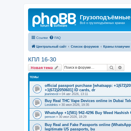
Грузоподъёмные
Всё о грузоподъёмных кранах
Ссылки
FAQ
Центральный сайт
Список форумов
Краны плавучие
КПЛ 16-30
Поиск
Рас
Новая тема
ТЕМЫ
official passport purchase [whatsapp: +1(672)
+1(672)2050601] ID cards, dr
jeannevol
»
04 авг 2026, 13:11
Buy Real THC Vape Devices online in Dubai Te
Lestdnks
»
30 июл 2026, 19:35
WhatsApp +1(581) 942-4296 Buy Weed Hashish C
penson
»
30 июл 2026, 18:29
Buy Real and Fake Passports online (WhatsApp: 
legitimate US passports, bu