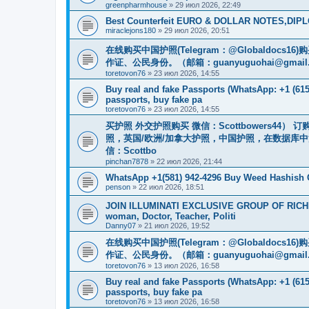
greenpharmhouse
»
29 июл 2026, 22:49
Best Counterfeit EURO & DOLLAR NOTES,DIPLO
miraclejons180
»
29 июл 2026, 20:51
在线购买中国护照(Telegram：@Globaldo
作证、公民身份。（邮箱：
guanyuguohai@gmail
toretovon76
»
23 июл 2026, 14:55
Buy real and fake Passports (WhatsApp: +1 (615)
passports, buy fake pa
toretovon76
»
23 июл 2026, 14:55
买护照 外交护照购买 微信：Scottbowers44
照，英国/欧洲/加拿大护照，中国护照，在数据库
信：Scottbo
pinchan7878
»
22 июл 2026, 21:44
WhatsApp +1(581) 942-4296 Buy Weed Hashish
penson
»
22 июл 2026, 18:51
JOIN ILLUMINATI EXCLUSIVE GROUP OF RICHES
woman, Doctor, Teacher, Politi
Danny07
»
21 июл 2026, 19:52
在线购买中国护照(Telegram：@Globaldo
作证、公民身份。（邮箱：
guanyuguohai@gmail
toretovon76
»
13 июл 2026, 16:58
Buy real and fake Passports (WhatsApp: +1 (615)
passports, buy fake pa
toretovon76
»
13 июл 2026, 16:58