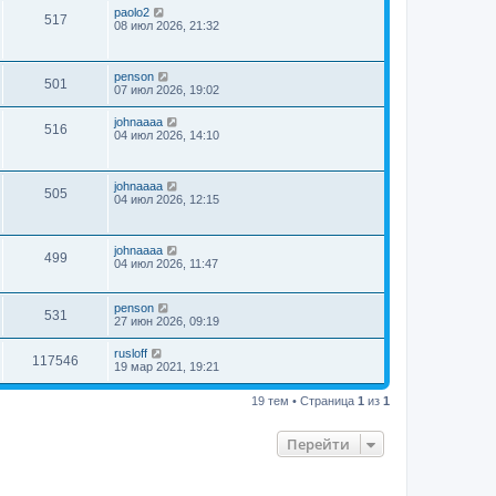
paolo2
517
08 июл 2026, 21:32
penson
501
07 июл 2026, 19:02
johnaaaa
516
04 июл 2026, 14:10
johnaaaa
505
04 июл 2026, 12:15
johnaaaa
499
04 июл 2026, 11:47
penson
531
27 июн 2026, 09:19
rusloff
117546
19 мар 2021, 19:21
19 тем • Страница
1
из
1
Перейти