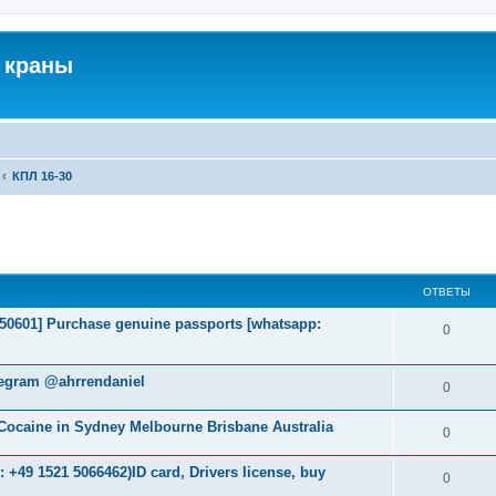
 краны
КПЛ 16-30
ширенный поиск
ОТВЕТЫ
2050601] Purchase genuine passports [whatsapp:
0
legram @ahrrendaniel
0
ocaine in Sydney Melbourne Brisbane Australia
0
+49 1521 5066462)ID card, Drivers license, buy
0