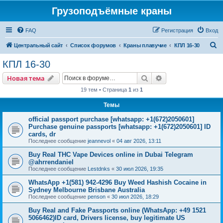
Грузоподъёмные краны
FAQ
Регистрация
Вход
П
Центральный сайт
Список форумов
Краны плавучие
КПЛ 16-30
о
КПЛ 16-30
и
Поиск
Расширенный пои
Новая тема
с
19 тем • Страница
1
из
1
к
Темы
official passport purchase [whatsapp: +1(672)2050601]
Purchase genuine passports [whatsapp: +1(672)2050601] ID
cards, dr
Последнее сообщение
jeannevol
«
04 авг 2026, 13:11
Buy Real THC Vape Devices online in Dubai Telegram
@ahrrendaniel
Последнее сообщение
Lestdnks
«
30 июл 2026, 19:35
WhatsApp +1(581) 942-4296 Buy Weed Hashish Cocaine in
Sydney Melbourne Brisbane Australia
Последнее сообщение
penson
«
30 июл 2026, 18:29
Buy Real and Fake Passports online (WhatsApp: +49 1521
5066462)ID card, Drivers license, buy legitimate US