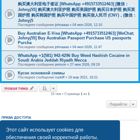
购买澳大利亚电子签证 [WhatsApp +4915733512463] [微信：
Johnyj55] 购买澳大利亚护照 购买美国护照 购买日本护照 购买英
国护照 购买韩国护照 购买中国护照 购买假人民币 (CNY)，(微信：
Johnyj5
Последнее сообщение
johnaaaa
«
04 июл 2026, 12:15
Buy Australian E-Visa [WhatsApp +4915733512463] [WeChat;
Johnyj55] Buy Australian Passport Purchase US passports
Purcha
Последнее сообщение
johnaaaa
«
04 июл 2026, 11:47
WhatsApp +1(581) 942-4296 Buy Weed Hashish Cocaine in
Soudi Arabia Jeddah Riyadh Mecca
Последнее сообщение
penson
«
27 июн 2026, 09:19
Кусок основной схемы
Последнее сообщение
rusloff
«
19 мар 2021, 19:21
Новая тема
19 тем • Страница
1
из
1
Перейти
ПРАВА ДОСТУПА
Вы
не можете
начинать темы
Вы
не можете
отвечать на сообщения
Этот сайт использует cookies для
Вы
не можете
редактировать свои сообщения
обеспечения своей корректной работы.
Вы
не можете
удалять свои сообщения