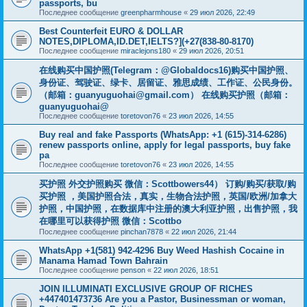
passports, bu
Последнее сообщение
greenpharmhouse
«
29 июл 2026, 22:49
Best Counterfeit EURO & DOLLAR
NOTES,DIPLOMA,ID.DET,IELTS?](+27(838-80-8170)
Последнее сообщение
miraclejons180
«
29 июл 2026, 20:51
在线购买中国护照(Telegram：@Globaldocs16)购买中国护照、
身份证、驾驶证、绿卡、居留证、雅思成绩、工作证、公民身份。
（邮箱：
guanyuguohai@gmail.com
） 在线购买护照（邮箱：
guanyuguohai@
Последнее сообщение
toretovon76
«
23 июл 2026, 14:55
Buy real and fake Passports (WhatsApp: +1 (615)-314-6286)
renew passports online, apply for legal passports, buy fake
pa
Последнее сообщение
toretovon76
«
23 июл 2026, 14:55
买护照 外交护照购买 微信：Scottbowers44） 订购/购买/获取/购
买护照 ，美国护照合法，真实，生物合法护照，英国/欧洲/加拿大
护照，中国护照，在数据库中注册的澳大利亚护照，出售护照，我
在哪里可以获得护照 微信：Scottbo
Последнее сообщение
pinchan7878
«
22 июл 2026, 21:44
WhatsApp +1(581) 942-4296 Buy Weed Hashish Cocaine in
Manama Hamad Town Bahrain
Последнее сообщение
penson
«
22 июл 2026, 18:51
JOIN ILLUMINATI EXCLUSIVE GROUP OF RICHES
+447401473736 Are you a Pastor, Businessman or woman,