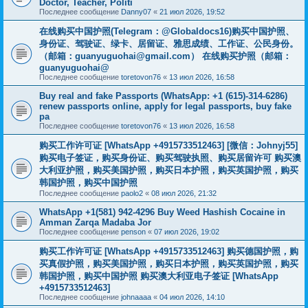
Doctor, Teacher, Politi
Последнее сообщение
Danny07
«
21 июл 2026, 19:52
在线购买中国护照(Telegram：@Globaldocs16)购买中国护照、
身份证、驾驶证、绿卡、居留证、雅思成绩、工作证、公民身份。
（邮箱：
guanyuguohai@gmail.com
） 在线购买护照（邮箱：
guanyuguohai@
Последнее сообщение
toretovon76
«
13 июл 2026, 16:58
Buy real and fake Passports (WhatsApp: +1 (615)-314-6286)
renew passports online, apply for legal passports, buy fake
pa
Последнее сообщение
toretovon76
«
13 июл 2026, 16:58
购买工作许可证 [WhatsApp +4915733512463] [微信：Johnyj55]
购买电子签证，购买身份证、购买驾驶执照、购买居留许可 购买澳
大利亚护照，购买美国护照，购买日本护照，购买英国护照，购买
韩国护照，购买中国护照
Последнее сообщение
paolo2
«
08 июл 2026, 21:32
WhatsApp +1(581) 942-4296 Buy Weed Hashish Cocaine in
Amman Zarqa Madaba Jor
Последнее сообщение
penson
«
07 июл 2026, 19:02
购买工作许可证 [WhatsApp +4915733512463] 购买德国护照，购
买真假护照，购买美国护照，购买日本护照，购买英国护照，购买
韩国护照，购买中国护照 购买澳大利亚电子签证 [WhatsApp
+4915733512463]
Последнее сообщение
johnaaaa
«
04 июл 2026, 14:10