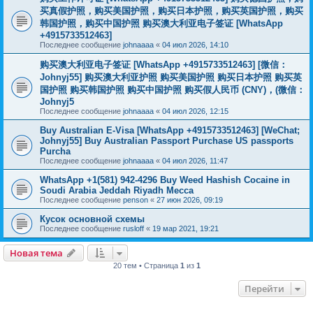
买真假护照，购买美国护照，购买日本护照，购买英国护照，购买
韩国护照，购买中国护照 购买澳大利亚电子签证 [WhatsApp
+4915733512463]
Последнее сообщение
johnaaaa
«
04 июл 2026, 14:10
购买澳大利亚电子签证 [WhatsApp +4915733512463] [微信：
Johnyj55] 购买澳大利亚护照 购买美国护照 购买日本护照 购买英
国护照 购买韩国护照 购买中国护照 购买假人民币 (CNY)，(微信：
Johnyj5
Последнее сообщение
johnaaaa
«
04 июл 2026, 12:15
Buy Australian E-Visa [WhatsApp +4915733512463] [WeChat;
Johnyj55] Buy Australian Passport Purchase US passports
Purcha
Последнее сообщение
johnaaaa
«
04 июл 2026, 11:47
WhatsApp +1(581) 942-4296 Buy Weed Hashish Cocaine in
Soudi Arabia Jeddah Riyadh Mecca
Последнее сообщение
penson
«
27 июн 2026, 09:19
Кусок основной схемы
Последнее сообщение
rusloff
«
19 мар 2021, 19:21
Новая тема
20 тем • Страница
1
из
1
Перейти