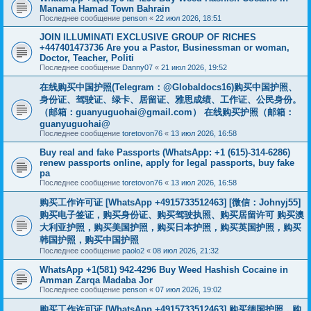
Manama Hamad Town Bahrain
Последнее сообщение
penson
«
22 июл 2026, 18:51
JOIN ILLUMINATI EXCLUSIVE GROUP OF RICHES
+447401473736 Are you a Pastor, Businessman or woman,
Doctor, Teacher, Politi
Последнее сообщение
Danny07
«
21 июл 2026, 19:52
在线购买中国护照(Telegram：@Globaldocs16)购买中国护照、
身份证、驾驶证、绿卡、居留证、雅思成绩、工作证、公民身份。
（邮箱：
guanyuguohai@gmail.com
） 在线购买护照（邮箱：
guanyuguohai@
Последнее сообщение
toretovon76
«
13 июл 2026, 16:58
Buy real and fake Passports (WhatsApp: +1 (615)-314-6286)
renew passports online, apply for legal passports, buy fake
pa
Последнее сообщение
toretovon76
«
13 июл 2026, 16:58
购买工作许可证 [WhatsApp +4915733512463] [微信：Johnyj55]
购买电子签证，购买身份证、购买驾驶执照、购买居留许可 购买澳
大利亚护照，购买美国护照，购买日本护照，购买英国护照，购买
韩国护照，购买中国护照
Последнее сообщение
paolo2
«
08 июл 2026, 21:32
WhatsApp +1(581) 942-4296 Buy Weed Hashish Cocaine in
Amman Zarqa Madaba Jor
Последнее сообщение
penson
«
07 июл 2026, 19:02
购买工作许可证 [WhatsApp +4915733512463] 购买德国护照，购