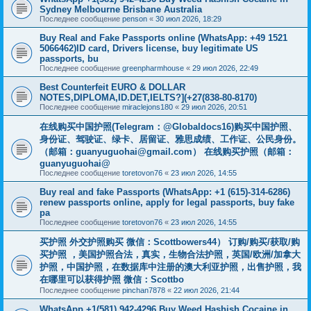
Sydney Melbourne Brisbane Australia
Последнее сообщение
penson
«
30 июл 2026, 18:29
Buy Real and Fake Passports online (WhatsApp: +49 1521
5066462)ID card, Drivers license, buy legitimate US
passports, bu
Последнее сообщение
greenpharmhouse
«
29 июл 2026, 22:49
Best Counterfeit EURO & DOLLAR
NOTES,DIPLOMA,ID.DET,IELTS?](+27(838-80-8170)
Последнее сообщение
miraclejons180
«
29 июл 2026, 20:51
在线购买中国护照(Telegram：@Globaldocs16)购买中国护照、
身份证、驾驶证、绿卡、居留证、雅思成绩、工作证、公民身份。
（邮箱：
guanyuguohai@gmail.com
） 在线购买护照（邮箱：
guanyuguohai@
Последнее сообщение
toretovon76
«
23 июл 2026, 14:55
Buy real and fake Passports (WhatsApp: +1 (615)-314-6286)
renew passports online, apply for legal passports, buy fake
pa
Последнее сообщение
toretovon76
«
23 июл 2026, 14:55
买护照 外交护照购买 微信：Scottbowers44） 订购/购买/获取/购
买护照 ，美国护照合法，真实，生物合法护照，英国/欧洲/加拿大
护照，中国护照，在数据库中注册的澳大利亚护照，出售护照，我
在哪里可以获得护照 微信：Scottbo
Последнее сообщение
pinchan7878
«
22 июл 2026, 21:44
WhatsApp +1(581) 942-4296 Buy Weed Hashish Cocaine in