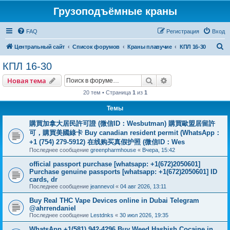
Грузоподъёмные краны
FAQ
Регистрация
Вход
П
Центральный сайт
Список форумов
Краны плавучие
КПЛ 16-30
о
КПЛ 16-30
и
Поиск
Расширенный пои
Новая тема
с
20 тем • Страница
1
из
1
к
Темы
購買加拿大居民許可證 (微信ID：Wesbutman) 購買歐盟居留許
可，購買美國綠卡 Buy canadian resident permit (WhatsApp：
+1 (754) 279-5912) 在线购买真假护照 (微信ID：Wes
Последнее сообщение
greenpharmhouse
«
Вчера, 15:42
official passport purchase [whatsapp: +1(672)2050601]
Purchase genuine passports [whatsapp: +1(672)2050601] ID
cards, dr
Последнее сообщение
jeannevol
«
04 авг 2026, 13:11
Buy Real THC Vape Devices online in Dubai Telegram
@ahrrendaniel
Последнее сообщение
Lestdnks
«
30 июл 2026, 19:35
WhatsApp +1(581) 942-4296 Buy Weed Hashish Cocaine in