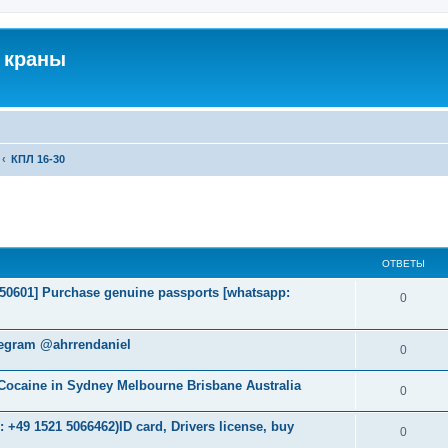
 краны
КПЛ 16-30
ширенный поиск
ОТВЕТЫ
2050601] Purchase genuine passports [whatsapp:
0
legram @ahrrendaniel
0
ocaine in Sydney Melbourne Brisbane Australia
0
+49 1521 5066462)ID card, Drivers license, buy
0