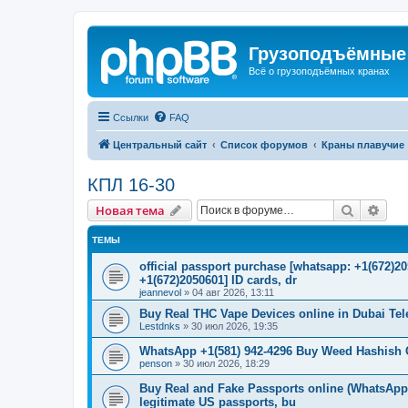
Грузоподъёмные
Всё о грузоподъёмных кранах
Ссылки
FAQ
Центральный сайт
Список форумов
Краны плавучие
КПЛ 16-30
Поиск
Рас
Новая тема
ТЕМЫ
official passport purchase [whatsapp: +1(672)
+1(672)2050601] ID cards, dr
jeannevol
»
04 авг 2026, 13:11
Buy Real THC Vape Devices online in Dubai Te
Lestdnks
»
30 июл 2026, 19:35
WhatsApp +1(581) 942-4296 Buy Weed Hashish C
penson
»
30 июл 2026, 18:29
Buy Real and Fake Passports online (WhatsApp: 
legitimate US passports, bu