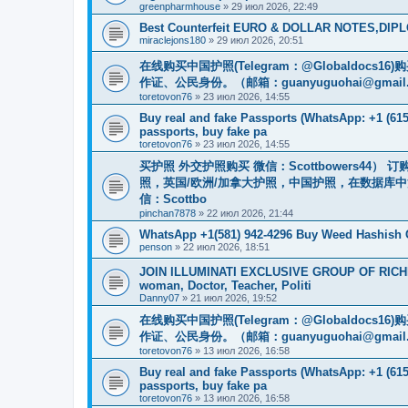
greenpharmhouse
»
29 июл 2026, 22:49
Best Counterfeit EURO & DOLLAR NOTES,DIPLO
miraclejons180
»
29 июл 2026, 20:51
在线购买中国护照(Telegram：@Globaldo
作证、公民身份。（邮箱：
guanyuguohai@gmail
toretovon76
»
23 июл 2026, 14:55
Buy real and fake Passports (WhatsApp: +1 (615)
passports, buy fake pa
toretovon76
»
23 июл 2026, 14:55
买护照 外交护照购买 微信：Scottbowers44
照，英国/欧洲/加拿大护照，中国护照，在数据库
信：Scottbo
pinchan7878
»
22 июл 2026, 21:44
WhatsApp +1(581) 942-4296 Buy Weed Hashish
penson
»
22 июл 2026, 18:51
JOIN ILLUMINATI EXCLUSIVE GROUP OF RICHES
woman, Doctor, Teacher, Politi
Danny07
»
21 июл 2026, 19:52
在线购买中国护照(Telegram：@Globaldo
作证、公民身份。（邮箱：
guanyuguohai@gmail
toretovon76
»
13 июл 2026, 16:58
Buy real and fake Passports (WhatsApp: +1 (615)
passports, buy fake pa
toretovon76
»
13 июл 2026, 16:58