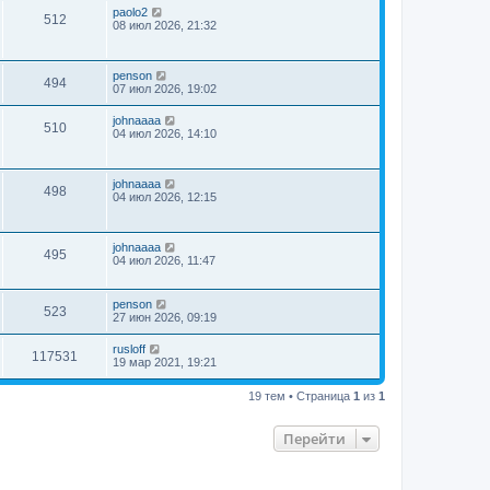
paolo2
512
08 июл 2026, 21:32
penson
494
07 июл 2026, 19:02
johnaaaa
510
04 июл 2026, 14:10
johnaaaa
498
04 июл 2026, 12:15
johnaaaa
495
04 июл 2026, 11:47
penson
523
27 июн 2026, 09:19
rusloff
117531
19 мар 2021, 19:21
19 тем • Страница
1
из
1
Перейти