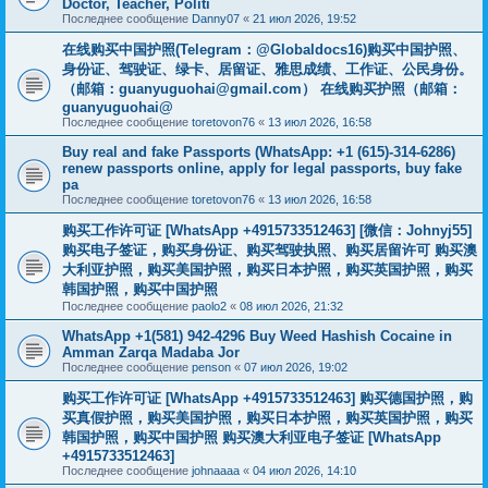
Doctor, Teacher, Politi
Последнее сообщение
Danny07
«
21 июл 2026, 19:52
在线购买中国护照(Telegram：@Globaldocs16)购买中国护照、
身份证、驾驶证、绿卡、居留证、雅思成绩、工作证、公民身份。
（邮箱：
guanyuguohai@gmail.com
） 在线购买护照（邮箱：
guanyuguohai@
Последнее сообщение
toretovon76
«
13 июл 2026, 16:58
Buy real and fake Passports (WhatsApp: +1 (615)-314-6286)
renew passports online, apply for legal passports, buy fake
pa
Последнее сообщение
toretovon76
«
13 июл 2026, 16:58
购买工作许可证 [WhatsApp +4915733512463] [微信：Johnyj55]
购买电子签证，购买身份证、购买驾驶执照、购买居留许可 购买澳
大利亚护照，购买美国护照，购买日本护照，购买英国护照，购买
韩国护照，购买中国护照
Последнее сообщение
paolo2
«
08 июл 2026, 21:32
WhatsApp +1(581) 942-4296 Buy Weed Hashish Cocaine in
Amman Zarqa Madaba Jor
Последнее сообщение
penson
«
07 июл 2026, 19:02
购买工作许可证 [WhatsApp +4915733512463] 购买德国护照，购
买真假护照，购买美国护照，购买日本护照，购买英国护照，购买
韩国护照，购买中国护照 购买澳大利亚电子签证 [WhatsApp
+4915733512463]
Последнее сообщение
johnaaaa
«
04 июл 2026, 14:10