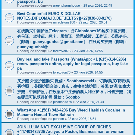
passports, bu
Последнее сообщение
greenpharmhouse
«
29 июл 2026, 22:49
Best Counterfeit EURO & DOLLAR
NOTES,DIPLOMA,ID.DET,IELTS?](+27(838-80-8170)
Последнее сообщение
miraclejons180
«
29 июл 2026, 20:51
在线购买中国护照(Telegram：@Globaldocs16)购买中国护照、
身份证、驾驶证、绿卡、居留证、雅思成绩、工作证、公民身份。
（邮箱：
guanyuguohai@gmail.com
） 在线购买护照（邮箱：
guanyuguohai@
Последнее сообщение
toretovon76
«
23 июл 2026, 14:55
Buy real and fake Passports (WhatsApp: +1 (615)-314-6286)
renew passports online, apply for legal passports, buy fake
pa
Последнее сообщение
toretovon76
«
23 июл 2026, 14:55
买护照 外交护照购买 微信：Scottbowers44） 订购/购买/获取/购
买护照 ，美国护照合法，真实，生物合法护照，英国/欧洲/加拿大
护照，中国护照，在数据库中注册的澳大利亚护照，出售护照，我
在哪里可以获得护照 微信：Scottbo
Последнее сообщение
pinchan7878
«
22 июл 2026, 21:44
WhatsApp +1(581) 942-4296 Buy Weed Hashish Cocaine in
Manama Hamad Town Bahrain
Последнее сообщение
penson
«
22 июл 2026, 18:51
JOIN ILLUMINATI EXCLUSIVE GROUP OF RICHES
+447401473736 Are you a Pastor, Businessman or woman,