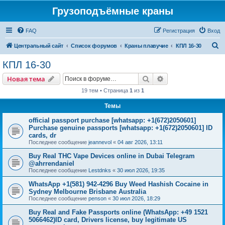
Грузоподъёмные краны
FAQ
Регистрация
Вход
П
Центральный сайт
Список форумов
Краны плавучие
КПЛ 16-30
о
КПЛ 16-30
и
Поиск
Расширенный пои
Новая тема
с
19 тем • Страница
1
из
1
к
Темы
official passport purchase [whatsapp: +1(672)2050601]
Purchase genuine passports [whatsapp: +1(672)2050601] ID
cards, dr
Последнее сообщение
jeannevol
«
04 авг 2026, 13:11
Buy Real THC Vape Devices online in Dubai Telegram
@ahrrendaniel
Последнее сообщение
Lestdnks
«
30 июл 2026, 19:35
WhatsApp +1(581) 942-4296 Buy Weed Hashish Cocaine in
Sydney Melbourne Brisbane Australia
Последнее сообщение
penson
«
30 июл 2026, 18:29
Buy Real and Fake Passports online (WhatsApp: +49 1521
5066462)ID card, Drivers license, buy legitimate US