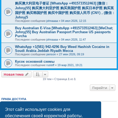
购买澳大利亚电子签证 [WhatsApp +4915733512463] [微信：
Johnyj55] 购买澳大利亚护照 购买美国护照 购买日本护照 购买英
国护照 购买韩国护照 购买中国护照 购买假人民币 (CNY)，(微信：
Johnyj5
Последнее сообщение
johnaaaa
«
04 июл 2026, 12:15
Buy Australian E-Visa [WhatsApp +4915733512463] [WeChat;
Johnyj55] Buy Australian Passport Purchase US passports
Purcha
Последнее сообщение
johnaaaa
«
04 июл 2026, 11:47
WhatsApp +1(581) 942-4296 Buy Weed Hashish Cocaine in
Soudi Arabia Jeddah Riyadh Mecca
Последнее сообщение
penson
«
27 июн 2026, 09:19
Кусок основной схемы
Последнее сообщение
rusloff
«
19 мар 2021, 19:21
Новая тема
19 тем • Страница
1
из
1
Перейти
ПРАВА ДОСТУПА
Вы
не можете
начинать темы
Вы
не можете
отвечать на сообщения
Этот сайт использует cookies для
Вы
не можете
редактировать свои сообщения
обеспечения своей корректной работы.
Вы
не можете
удалять свои сообщения