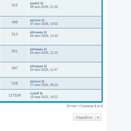
paolo2
515
08 июл 2026, 21:32
penson
499
07 июл 2026, 19:02
johnaaaa
513
04 июл 2026, 14:10
johnaaaa
501
04 июл 2026, 12:15
johnaaaa
497
04 июл 2026, 11:47
penson
528
27 июн 2026, 09:19
rusloff
117539
19 мар 2021, 19:21
19 тем • Страница
1
из
1
Перейти