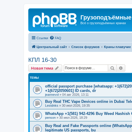
Грузоподъёмные
Всё о грузоподъёмных кранах
Ссылки
FAQ
Центральный сайт
Список форумов
Краны плавучие
КПЛ 16-30
Поиск
Рас
Новая тема
ТЕМЫ
official passport purchase [whatsapp: +1(672)
+1(672)2050601] ID cards, dr
jeannevol
»
04 авг 2026, 13:11
Buy Real THC Vape Devices online in Dubai Te
Lestdnks
»
30 июл 2026, 19:35
WhatsApp +1(581) 942-4296 Buy Weed Hashish C
penson
»
30 июл 2026, 18:29
Buy Real and Fake Passports online (WhatsApp: 
legitimate US passports, bu