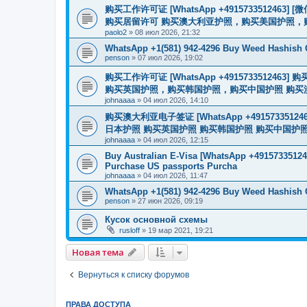
购买工作许可证 [WhatsApp +491573351246
购买居留许可 购买澳大利亚护照，购买美国护照，
paolo2
»
08 июл 2026, 21:32
WhatsApp +1(581) 942-4296 Buy Weed Hashish
penson
»
07 июл 2026, 19:02
购买工作许可证 [WhatsApp +491573351
购买英国护照，购买韩国护照，购买中国护照 购买澳大利亚电子
johnaaaa
»
04 июл 2026, 14:10
购买澳大利亚电子签证 [WhatsApp +4915733512
日本护照 购买英国护照 购买韩国护照 购买中国护照 购买
johnaaaa
»
04 июл 2026, 12:15
Buy Australian E-Visa [WhatsApp +491573351246
Purchase US passports Purcha
johnaaaa
»
04 июл 2026, 11:47
WhatsApp +1(581) 942-4296 Buy Weed Hashish 
penson
»
27 июн 2026, 09:19
Кусок основной схемы
rusloff
»
19 мар 2021, 19:21
Новая тема
Вернуться к списку форумов
ПРАВА ДОСТУПА