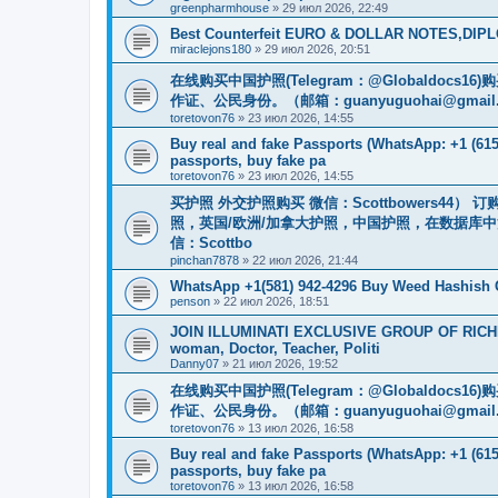
greenpharmhouse
»
29 июл 2026, 22:49
Best Counterfeit EURO & DOLLAR NOTES,DIPLO
miraclejons180
»
29 июл 2026, 20:51
在线购买中国护照(Telegram：@Globaldo
作证、公民身份。（邮箱：
guanyuguohai@gmail
toretovon76
»
23 июл 2026, 14:55
Buy real and fake Passports (WhatsApp: +1 (615)
passports, buy fake pa
toretovon76
»
23 июл 2026, 14:55
买护照 外交护照购买 微信：Scottbowers44
照，英国/欧洲/加拿大护照，中国护照，在数据库
信：Scottbo
pinchan7878
»
22 июл 2026, 21:44
WhatsApp +1(581) 942-4296 Buy Weed Hashish
penson
»
22 июл 2026, 18:51
JOIN ILLUMINATI EXCLUSIVE GROUP OF RICHES
woman, Doctor, Teacher, Politi
Danny07
»
21 июл 2026, 19:52
在线购买中国护照(Telegram：@Globaldo
作证、公民身份。（邮箱：
guanyuguohai@gmail
toretovon76
»
13 июл 2026, 16:58
Buy real and fake Passports (WhatsApp: +1 (615)
passports, buy fake pa
toretovon76
»
13 июл 2026, 16:58