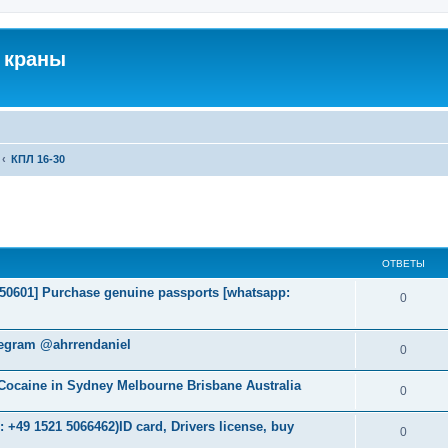
 краны
КПЛ 16-30
ширенный поиск
ОТВЕТЫ
2050601] Purchase genuine passports [whatsapp:
0
legram @ahrrendaniel
0
ocaine in Sydney Melbourne Brisbane Australia
0
+49 1521 5066462)ID card, Drivers license, buy
0