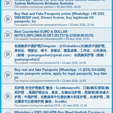
Sydney Melbourne Brisbane Australia
Последнее сообщение
penson
«
30 июл 2026, 18:29
Buy Real and Fake Passports online (WhatsApp: +49 1521
5066462)ID card, Drivers license, buy legitimate US
passports, bu
Последнее сообщение
greenpharmhouse
«
29 июл 2026, 22:49
Best Counterfeit EURO & DOLLAR
NOTES,DIPLOMA,ID.DET,IELTS?](+27(838-80-8170)
Последнее сообщение
miraclejons180
«
29 июл 2026, 20:51
在线购买中国护照(Telegram：@Globaldocs16)购买中国护照、
身份证、驾驶证、绿卡、居留证、雅思成绩、工作证、公民身份。
（邮箱：
guanyuguohai@gmail.com
） 在线购买护照（邮箱：
guanyuguohai@
Последнее сообщение
toretovon76
«
23 июл 2026, 14:55
Buy real and fake Passports (WhatsApp: +1 (615)-314-6286)
renew passports online, apply for legal passports, buy fake
pa
Последнее сообщение
toretovon76
«
23 июл 2026, 14:55
买护照 外交护照购买 微信：Scottbowers44） 订购/购买/获取/购
买护照 ，美国护照合法，真实，生物合法护照，英国/欧洲/加拿大
护照，中国护照，在数据库中注册的澳大利亚护照，出售护照，我
在哪里可以获得护照 微信：Scottbo
Последнее сообщение
pinchan7878
«
22 июл 2026, 21:44
WhatsApp +1(581) 942-4296 Buy Weed Hashish Cocaine in