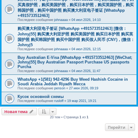
买真假护照，购买美国护照，购买日本护照，购买英国护照，购买
韩国护照，购买中国护照 购买澳大利亚电子签证 [WhatsApp
+4915733512463]
Последнее сообщение
johnaaaa
«
04 июл 2026, 14:10
购买澳大利亚电子签证 [WhatsApp +4915733512463] [微信：
Johnyj55] 购买澳大利亚护照 购买美国护照 购买日本护照 购买英
国护照 购买韩国护照 购买中国护照 购买假人民币 (CNY)，(微信：
Johnyj5
Последнее сообщение
johnaaaa
«
04 июл 2026, 12:15
Buy Australian E-Visa [WhatsApp +4915733512463] [WeChat;
Johnyj55] Buy Australian Passport Purchase US passports
Purcha
Последнее сообщение
johnaaaa
«
04 июл 2026, 11:47
WhatsApp +1(581) 942-4296 Buy Weed Hashish Cocaine in
Soudi Arabia Jeddah Riyadh Mecca
Последнее сообщение
penson
«
27 июн 2026, 09:19
Кусок основной схемы
Последнее сообщение
rusloff
«
19 мар 2021, 19:21
Новая тема
20 тем • Страница
1
из
1
Перейти