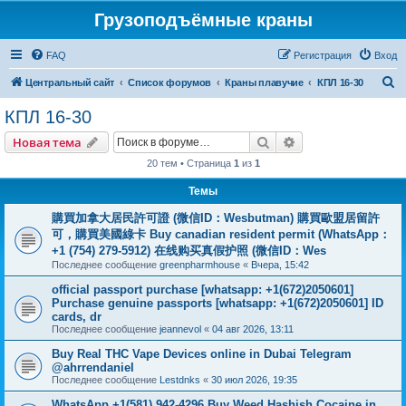
Грузоподъёмные краны
FAQ
Регистрация
Вход
П
Центральный сайт
Список форумов
Краны плавучие
КПЛ 16-30
о
КПЛ 16-30
и
Поиск
Расширенный пои
Новая тема
с
20 тем • Страница
1
из
1
к
Темы
購買加拿大居民許可證 (微信ID：Wesbutman) 購買歐盟居留許
可，購買美國綠卡 Buy canadian resident permit (WhatsApp：
+1 (754) 279-5912) 在线购买真假护照 (微信ID：Wes
Последнее сообщение
greenpharmhouse
«
Вчера, 15:42
official passport purchase [whatsapp: +1(672)2050601]
Purchase genuine passports [whatsapp: +1(672)2050601] ID
cards, dr
Последнее сообщение
jeannevol
«
04 авг 2026, 13:11
Buy Real THC Vape Devices online in Dubai Telegram
@ahrrendaniel
Последнее сообщение
Lestdnks
«
30 июл 2026, 19:35
WhatsApp +1(581) 942-4296 Buy Weed Hashish Cocaine in