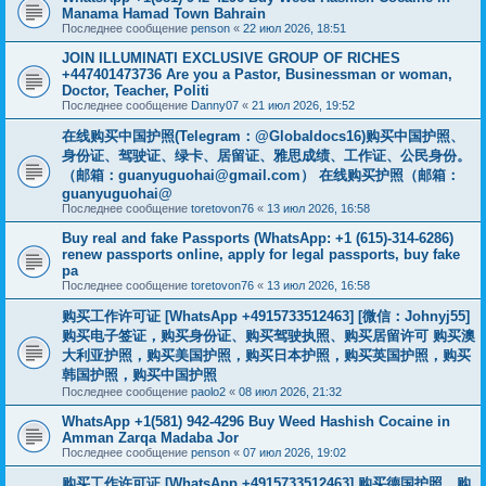
Manama Hamad Town Bahrain
Последнее сообщение
penson
«
22 июл 2026, 18:51
JOIN ILLUMINATI EXCLUSIVE GROUP OF RICHES
+447401473736 Are you a Pastor, Businessman or woman,
Doctor, Teacher, Politi
Последнее сообщение
Danny07
«
21 июл 2026, 19:52
在线购买中国护照(Telegram：@Globaldocs16)购买中国护照、
身份证、驾驶证、绿卡、居留证、雅思成绩、工作证、公民身份。
（邮箱：
guanyuguohai@gmail.com
） 在线购买护照（邮箱：
guanyuguohai@
Последнее сообщение
toretovon76
«
13 июл 2026, 16:58
Buy real and fake Passports (WhatsApp: +1 (615)-314-6286)
renew passports online, apply for legal passports, buy fake
pa
Последнее сообщение
toretovon76
«
13 июл 2026, 16:58
购买工作许可证 [WhatsApp +4915733512463] [微信：Johnyj55]
购买电子签证，购买身份证、购买驾驶执照、购买居留许可 购买澳
大利亚护照，购买美国护照，购买日本护照，购买英国护照，购买
韩国护照，购买中国护照
Последнее сообщение
paolo2
«
08 июл 2026, 21:32
WhatsApp +1(581) 942-4296 Buy Weed Hashish Cocaine in
Amman Zarqa Madaba Jor
Последнее сообщение
penson
«
07 июл 2026, 19:02
购买工作许可证 [WhatsApp +4915733512463] 购买德国护照，购