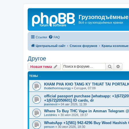
Грузоподъёмные
Всё о грузоподъёмных кранах
Ссылки
FAQ
Центральный сайт
Список форумов
Краны козловые
Другое
Поиск
Рас
Новая тема
ТЕМЫ
KHAM PHA KHO TANG KY THUAT TAI PORTALK
thoitiethomnayorgg
»
Сегодня, 07:09
official passport purchase [whatsapp: +1(672)
+1(672)2050601] ID cards, dr
jeannevol
»
04 авг 2026, 11:39
Where To Buy THC Vape in Amman Telegram @
Lestdnks
»
30 июл 2026, 19:37
WhatsApp +1(581) 942-4296 Buy Weed Hashish
penson
»
30 июл 2026, 18:30