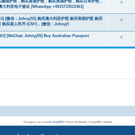
2463] 购买德国护照，购买真假护照，购买美国护照，购买日本护照，
0
签证 [WhatsApp +4915733512463]
463] [微信：Johnyj55] 购买澳大利亚护照 购买美国护照 购买
0
假人民币 (CNY)，(微信：Johnyj5
3] [WeChat; Johnyj55] Buy Australian Passport
0
Создано на основе
phpBB
® Forum Software © phpBB Limited
Русская поддержка phpBB
Конфиденциальность
|
Правила