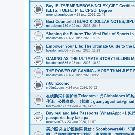
Buy IELTS/PMP/NEBOSH/NCLEX,CIPT Certificat
IELTS, TOEFL, PTE, CPSO, Degree
greenpharmhouse
»
29 июл 2026, 22:48
Best Counterfeit EURO & DOLLAR NOTES,DIPLO
miraclejons180
»
29 июл 2026, 20:48
Shaping the Future: The Vital Role of Sports 
hoaidominh886
»
28 июл 2026, 11:35
Empower Your Life: The Ultimate Guide to the B
hoaidominh886
»
28 июл 2026, 11:23
GAMING AS THE ULTIMATE STORYTELLING 
hoaidominh886
»
28 июл 2026, 10:52
THE POWER OF GAMING - MORE THAN JUST
hoaidominh886
»
28 июл 2026, 09:29
rr88m1comc
rr88m1comc
»
24 июл 2026, 08:32
在线购买中国护照(Telegram：@Globaldo
作证、公民身份。（邮箱：
guanyuguohai@gmail
toretovon76
»
23 июл 2026, 14:57
Buy real and fake Passports (WhatsApp: +1 (615)
passports, buy fake pa
toretovon76
»
23 июл 2026, 14:57
买护照 外交护照购买 微信：Scottbowers44
照，英国/欧洲/加拿大护照，中国护照，在数据库