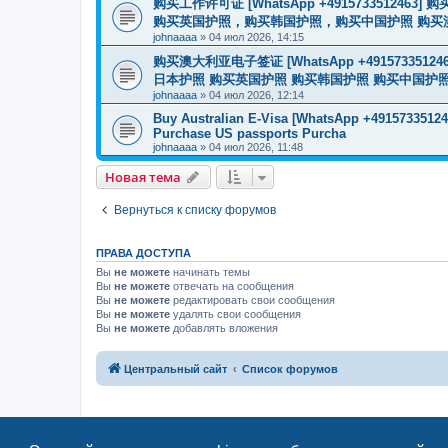
购买工作许可证 [WhatsApp +491573351
购买英国护照，购买韩国护照，购买中国护照 购买澳大利亚电子
johnaaaa
»
04 июл 2026, 14:15
购买澳大利亚电子签证 [WhatsApp +4915733512
日本护照 购买英国护照 购买韩国护照 购买中国护照 购买
johnaaaa
»
04 июл 2026, 12:14
Buy Australian E-Visa [WhatsApp +491573351246
Purchase US passports Purcha
johnaaaa
»
04 июл 2026, 11:48
Новая тема
Вернуться к списку форумов
ПРАВА ДОСТУПА
Вы
не можете
начинать темы
Вы
не можете
отвечать на сообщения
Вы
не можете
редактировать свои сообщения
Вы
не можете
удалять свои сообщения
Вы
не можете
добавлять вложения
Центральный сайт
Список форумов