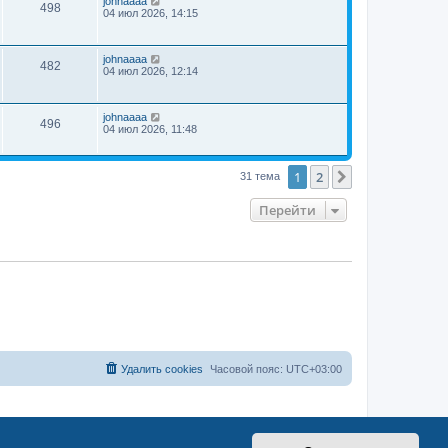
johnaaaa
498
04 июл 2026, 14:15
johnaaaa
482
04 июл 2026, 12:14
johnaaaa
496
04 июл 2026, 11:48
1
2
След.
31 тема
Перейти
Удалить cookies
Часовой пояс:
UTC+03:00