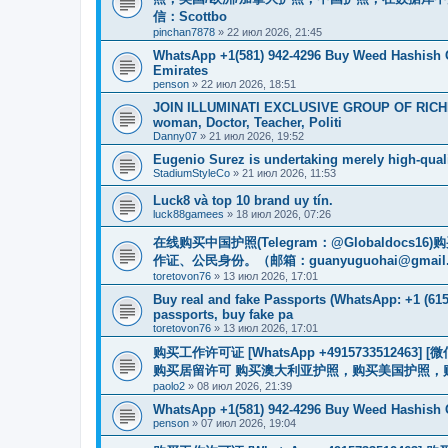
信：Scottbo
pinchan7878
»
22 июл 2026, 21:45
WhatsApp +1(581) 942-4296 Buy Weed Hashish 
Emirates
penson
»
22 июл 2026, 18:51
JOIN ILLUMINATI EXCLUSIVE GROUP OF RICHES
woman, Doctor, Teacher, Politi
Danny07
»
21 июл 2026, 19:52
Eugenio Surez is undertaking merely high-qual
StadiumStyleCo
»
21 июл 2026, 11:53
Luck8 và top 10 brand uy tín.
luck88gamees
»
18 июл 2026, 07:26
在线购买中国护照(Telegram：@Globaldo
作证、公民身份。（邮箱：
guanyuguohai@gmail
toretovon76
»
13 июл 2026, 17:01
Buy real and fake Passports (WhatsApp: +1 (615)
passports, buy fake pa
toretovon76
»
13 июл 2026, 17:01
购买工作许可证 [WhatsApp +491573351246
购买居留许可 购买澳大利亚护照，购买美国护照，
paolo2
»
08 июл 2026, 21:39
WhatsApp +1(581) 942-4296 Buy Weed Hashish 
penson
»
07 июл 2026, 19:04