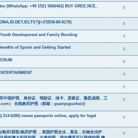
es (WhatsApp: +49 1521 5066462) BUY GREE,NCE,
0
MA,ID.DET,IELTS?](+27(838-80-8170)
0
in Youth Development and Family Bonding
0
enefits of Sports and Getting Started
0
MEDIUM
0
 ENTERTAINMENT
0
0
cs16)购买中国护照、身份证、驾驶证、绿卡、居留证、雅思成绩、工
0
.com
） 在线购买护照（邮箱：guanyuguohai@
-314-6286) renew passports online, apply for legal
0
） 订购/购买/获取/购买护照 ，美国护照合法，真实，生物合法护
0
中注册的澳大利亚护照，出售护照，我在哪里可以获得护照 微