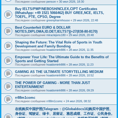
Последнее сообщение
penson
«
30 июл 2026, 18:30
Buy IELTS/PMP/NEBOSH/NCLEX,CIPT Certificates
(WhatsApp: +49 1521 5066462) BUY GREE,NCE, IELTS,
TOEFL, PTE, CPSO, Degree
Последнее сообщение
greenpharmhouse
«
29 июл 2026, 22:48
Best Counterfeit EURO & DOLLAR
NOTES,DIPLOMA,ID.DET,IELTS?](+27(838-80-8170)
Последнее сообщение
miraclejons180
«
29 июл 2026, 20:48
Shaping the Future: The Vital Role of Sports in Youth
Development and Family Bonding
Последнее сообщение
hoaidominh886
«
28 июл 2026, 11:35
Empower Your Life: The Ultimate Guide to the Benefits of
Sports and Getting Started
Последнее сообщение
hoaidominh886
«
28 июл 2026, 11:23
GAMING AS THE ULTIMATE STORYTELLING MEDIUM
Последнее сообщение
hoaidominh886
«
28 июл 2026, 10:52
THE POWER OF GAMING - MORE THAN JUST
ENTERTAINMENT
Последнее сообщение
hoaidominh886
«
28 июл 2026, 09:29
rr88m1comc
Последнее сообщение
rr88m1comc
«
24 июл 2026, 08:32
在线购买中国护照(Telegram：@Globaldocs16)购买中国护照、
身份证、驾驶证、绿卡、居留证、雅思成绩、工作证、公民身份。