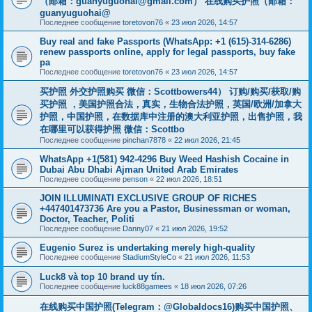
（邮箱：
guanyuguohai@gmail.com
） 在线购买护照（邮箱：
guanyuguohai@
Последнее сообщение
toretovon76
«
23 июл 2026, 14:57
Buy real and fake Passports (WhatsApp: +1 (615)-314-6286)
renew passports online, apply for legal passports, buy fake
pa
Последнее сообщение
toretovon76
«
23 июл 2026, 14:57
买护照 外交护照购买 微信：Scottbowers44） 订购/购买/获取/购
买护照 ，美国护照合法，真实，生物合法护照，英国/欧洲/加拿大
护照，中国护照，在数据库中注册的澳大利亚护照，出售护照，我
在哪里可以获得护照 微信：Scottbo
Последнее сообщение
pinchan7878
«
22 июл 2026, 21:45
WhatsApp +1(581) 942-4296 Buy Weed Hashish Cocaine in
Dubai Abu Dhabi Ajman United Arab Emirates
Последнее сообщение
penson
«
22 июл 2026, 18:51
JOIN ILLUMINATI EXCLUSIVE GROUP OF RICHES
+447401473736 Are you a Pastor, Businessman or woman,
Doctor, Teacher, Politi
Последнее сообщение
Danny07
«
21 июл 2026, 19:52
Eugenio Surez is undertaking merely high-quality
Последнее сообщение
StadiumStyleCo
«
21 июл 2026, 11:53
Luck8 và top 10 brand uy tín.
Последнее сообщение
luck88gamees
«
18 июл 2026, 07:26
在线购买中国护照(Telegram：@Globaldocs16)购买中国护照、