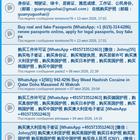
身份证、驾驶证、绿卡、居留证、雅思成绩、工作证、公民身份。
（邮箱：
guanyuguohai@gmail.com
） 在线购买护照（邮箱：
guanyuguohai@
Последнее сообщение
toretovon76
«
13 июл 2026, 17:01
Buy real and fake Passports (WhatsApp: +1 (615)-314-6286)
renew passports online, apply for legal passports, buy fake
pa
Последнее сообщение
toretovon76
«
13 июл 2026, 17:01
购买工作许可证 [WhatsApp +4915733512463] [微信：Johnyj55]
购买电子签证，购买身份证、购买驾驶执照、购买居留许可 购买澳
大利亚护照，购买美国护照，购买日本护照，购买英国护照，购买
韩国护照，购买中国护照
Последнее сообщение
paolo2
«
08 июл 2026, 21:39
WhatsApp +1(581) 942-4296 Buy Weed Hashish Cocaine in
Qatar Doha Masaieed Al Wakrah
Последнее сообщение
penson
«
07 июл 2026, 19:04
购买工作许可证 [WhatsApp +4915733512463] 购买德国护照，购
买真假护照，购买美国护照，购买日本护照，购买英国护照，购买
韩国护照，购买中国护照 购买澳大利亚电子签证 [WhatsApp
+4915733512463]
Последнее сообщение
johnaaaa
«
04 июл 2026, 14:15
购买澳大利亚电子签证 [WhatsApp +4915733512463] [微信：
Johnyj55] 购买澳大利亚护照 购买美国护照 购买日本护照 购买英
国护照 购买韩国护照 购买中国护照 购买假人民币 (CNY)，(微信：