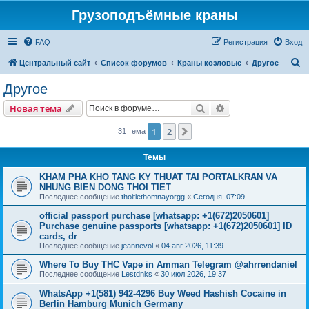
Грузоподъёмные краны
FAQ
Регистрация
Вход
П
Центральный сайт
Список форумов
Краны козловые
Другое
о
Другое
и
Поиск
Расширенный пои
Новая тема
с
к
1
2
След.
31 тема
Темы
KHAM PHA KHO TANG KY THUAT TAI PORTALKRAN VA
NHUNG BIEN DONG THOI TIET
Последнее сообщение
thoitiethomnayorgg
«
Сегодня, 07:09
official passport purchase [whatsapp: +1(672)2050601]
Purchase genuine passports [whatsapp: +1(672)2050601] ID
cards, dr
Последнее сообщение
jeannevol
«
04 авг 2026, 11:39
Where To Buy THC Vape in Amman Telegram @ahrrendaniel
Последнее сообщение
Lestdnks
«
30 июл 2026, 19:37
WhatsApp +1(581) 942-4296 Buy Weed Hashish Cocaine in
Berlin Hamburg Munich Germany