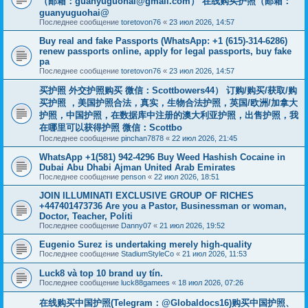
（邮箱：
guanyuguohai@gmail.com
） 在线购买护照（邮箱：
guanyuguohai@
Последнее сообщение
toretovon76
«
23 июл 2026, 14:57
Buy real and fake Passports (WhatsApp: +1 (615)-314-6286)
renew passports online, apply for legal passports, buy fake
pa
Последнее сообщение
toretovon76
«
23 июл 2026, 14:57
买护照 外交护照购买 微信：Scottbowers44） 订购/购买/获取/购
买护照 ，美国护照合法，真实，生物合法护照，英国/欧洲/加拿大
护照，中国护照，在数据库中注册的澳大利亚护照，出售护照，我
在哪里可以获得护照 微信：Scottbo
Последнее сообщение
pinchan7878
«
22 июл 2026, 21:45
WhatsApp +1(581) 942-4296 Buy Weed Hashish Cocaine in
Dubai Abu Dhabi Ajman United Arab Emirates
Последнее сообщение
penson
«
22 июл 2026, 18:51
JOIN ILLUMINATI EXCLUSIVE GROUP OF RICHES
+447401473736 Are you a Pastor, Businessman or woman,
Doctor, Teacher, Politi
Последнее сообщение
Danny07
«
21 июл 2026, 19:52
Eugenio Surez is undertaking merely high-quality
Последнее сообщение
StadiumStyleCo
«
21 июл 2026, 11:53
Luck8 và top 10 brand uy tín.
Последнее сообщение
luck88gamees
«
18 июл 2026, 07:26
在线购买中国护照(Telegram：@Globaldocs16)购买中国护照、