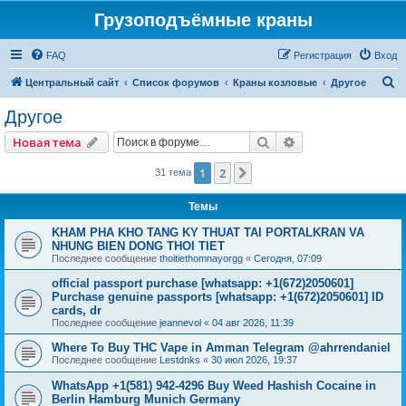
Грузоподъёмные краны
FAQ
Регистрация
Вход
П
Центральный сайт
Список форумов
Краны козловые
Другое
о
Другое
и
Поиск
Расширенный пои
Новая тема
с
к
1
2
След.
31 тема
Темы
KHAM PHA KHO TANG KY THUAT TAI PORTALKRAN VA
NHUNG BIEN DONG THOI TIET
Последнее сообщение
thoitiethomnayorgg
«
Сегодня, 07:09
official passport purchase [whatsapp: +1(672)2050601]
Purchase genuine passports [whatsapp: +1(672)2050601] ID
cards, dr
Последнее сообщение
jeannevol
«
04 авг 2026, 11:39
Where To Buy THC Vape in Amman Telegram @ahrrendaniel
Последнее сообщение
Lestdnks
«
30 июл 2026, 19:37
WhatsApp +1(581) 942-4296 Buy Weed Hashish Cocaine in
Berlin Hamburg Munich Germany