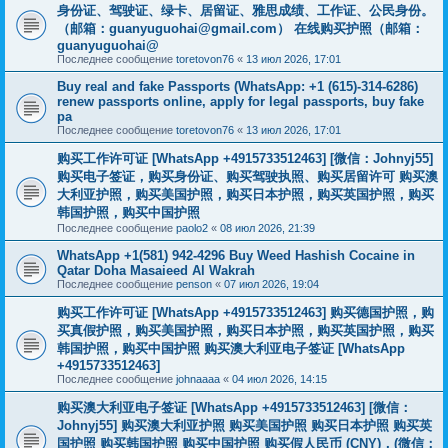
身份证、驾驶证、绿卡、居留证、雅思成绩、工作证、公民身份。
（邮箱：
guanyuguohai@gmail.com
） 在线购买护照（邮箱：
guanyuguohai@
Последнее сообщение
toretovon76
«
13 июл 2026, 17:01
Buy real and fake Passports (WhatsApp: +1 (615)-314-6286)
renew passports online, apply for legal passports, buy fake
pa
Последнее сообщение
toretovon76
«
13 июл 2026, 17:01
购买工作许可证 [WhatsApp +4915733512463] [微信：Johnyj55]
购买电子签证，购买身份证、购买驾驶执照、购买居留许可 购买澳
大利亚护照，购买美国护照，购买日本护照，购买英国护照，购买
韩国护照，购买中国护照
Последнее сообщение
paolo2
«
08 июл 2026, 21:39
WhatsApp +1(581) 942-4296 Buy Weed Hashish Cocaine in
Qatar Doha Masaieed Al Wakrah
Последнее сообщение
penson
«
07 июл 2026, 19:04
购买工作许可证 [WhatsApp +4915733512463] 购买德国护照，购
买真假护照，购买美国护照，购买日本护照，购买英国护照，购买
韩国护照，购买中国护照 购买澳大利亚电子签证 [WhatsApp
+4915733512463]
Последнее сообщение
johnaaaa
«
04 июл 2026, 14:15
购买澳大利亚电子签证 [WhatsApp +4915733512463] [微信：
Johnyj55] 购买澳大利亚护照 购买美国护照 购买日本护照 购买英
国护照 购买韩国护照 购买中国护照 购买假人民币 (CNY)，(微信：