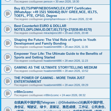
Последнее сообщение
penson
«
30 июл 2026, 18:30
Buy IELTS/PMP/NEBOSH/NCLEX,CIPT Certificates
(WhatsApp: +49 1521 5066462) BUY GREE,NCE, IELTS,
TOEFL, PTE, CPSO, Degree
Последнее сообщение
greenpharmhouse
«
29 июл 2026, 22:48
Best Counterfeit EURO & DOLLAR
NOTES,DIPLOMA,ID.DET,IELTS?](+27(838-80-8170)
Последнее сообщение
miraclejons180
«
29 июл 2026, 20:48
Shaping the Future: The Vital Role of Sports in Youth
Development and Family Bonding
Последнее сообщение
hoaidominh886
«
28 июл 2026, 11:35
Empower Your Life: The Ultimate Guide to the Benefits of
Sports and Getting Started
Последнее сообщение
hoaidominh886
«
28 июл 2026, 11:23
GAMING AS THE ULTIMATE STORYTELLING MEDIUM
Последнее сообщение
hoaidominh886
«
28 июл 2026, 10:52
THE POWER OF GAMING - MORE THAN JUST
ENTERTAINMENT
Последнее сообщение
hoaidominh886
«
28 июл 2026, 09:29
rr88m1comc
Последнее сообщение
rr88m1comc
«
24 июл 2026, 08:32
在线购买中国护照(Telegram：@Globaldocs16)购买中国护照、
身份证、驾驶证、绿卡、居留证、雅思成绩、工作证、公民身份。