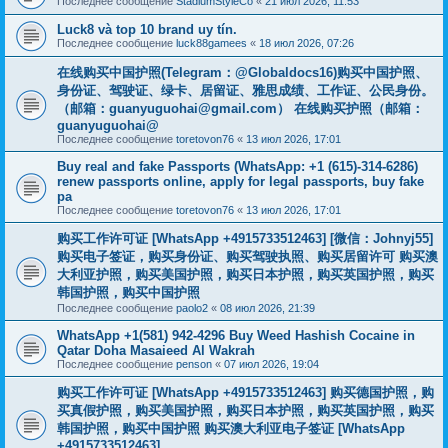
Последнее сообщение
StadiumStyleCo
«
21 июл 2026, 11:53
Luck8 và top 10 brand uy tín.
Последнее сообщение
luck88gamees
«
18 июл 2026, 07:26
在线购买中国护照(Telegram：@Globaldocs16)购买中国护照、
身份证、驾驶证、绿卡、居留证、雅思成绩、工作证、公民身份。
（邮箱：
guanyuguohai@gmail.com
） 在线购买护照（邮箱：
guanyuguohai@
Последнее сообщение
toretovon76
«
13 июл 2026, 17:01
Buy real and fake Passports (WhatsApp: +1 (615)-314-6286)
renew passports online, apply for legal passports, buy fake
pa
Последнее сообщение
toretovon76
«
13 июл 2026, 17:01
购买工作许可证 [WhatsApp +4915733512463] [微信：Johnyj55]
购买电子签证，购买身份证、购买驾驶执照、购买居留许可 购买澳
大利亚护照，购买美国护照，购买日本护照，购买英国护照，购买
韩国护照，购买中国护照
Последнее сообщение
paolo2
«
08 июл 2026, 21:39
WhatsApp +1(581) 942-4296 Buy Weed Hashish Cocaine in
Qatar Doha Masaieed Al Wakrah
Последнее сообщение
penson
«
07 июл 2026, 19:04
购买工作许可证 [WhatsApp +4915733512463] 购买德国护照，购
买真假护照，购买美国护照，购买日本护照，购买英国护照，购买
韩国护照，购买中国护照 购买澳大利亚电子签证 [WhatsApp
+4915733512463]