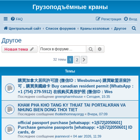
Грузоподъёмные краны
FAQ
Регистрация
Вход
П
Центральный сайт
Список форумов
Краны козловые
Другое
о
Другое
и
Поиск
Расширенный пои
Новая тема
с
к
1
2
След.
32 темы
Темы
購買加拿大居民許可證 (微信ID：Wesbutman) 購買歐盟居留許
可，購買美國綠卡 Buy canadian resident permit (WhatsApp：
+1 (754) 279-5912) 在线购买真假护照 (微信ID：Wes
Последнее сообщение
greenpharmhouse
«
Сегодня, 15:35
KHAM PHA KHO TANG KY THUAT TAI PORTALKRAN VA
NHUNG BIEN DONG THOI TIET
Последнее сообщение
thoitiethomnayorgg
«
Вчера, 07:09
official passport purchase [whatsapp: +1(672)2050601]
Purchase genuine passports [whatsapp: +1(672)2050601] ID
cards, dr
Последнее сообщение
jeannevol
«
04 авг 2026, 11:39