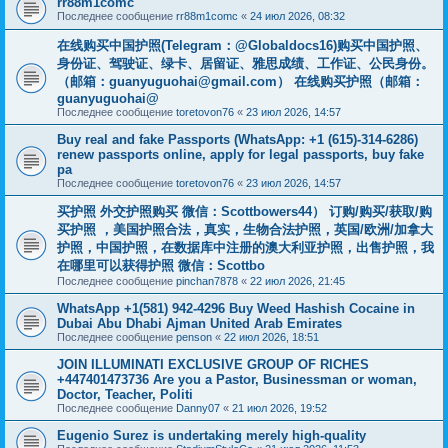
rr88m1comc
Последнее сообщение
rr88m1comc
«
24 июл 2026, 08:32
在线购买中国护照(Telegram：@Globaldocs16)购买中国护照、
身份证、驾驶证、绿卡、居留证、雅思成绩、工作证、公民身份。
（邮箱：
guanyuguohai@gmail.com
） 在线购买护照（邮箱：
guanyuguohai@
Последнее сообщение
toretovon76
«
23 июл 2026, 14:57
Buy real and fake Passports (WhatsApp: +1 (615)-314-6286)
renew passports online, apply for legal passports, buy fake
pa
Последнее сообщение
toretovon76
«
23 июл 2026, 14:57
买护照 外交护照购买 微信：Scottbowers44） 订购/购买/获取/购
买护照 ，美国护照合法，真实，生物合法护照，英国/欧洲/加拿大
护照，中国护照，在数据库中注册的澳大利亚护照，出售护照，我
在哪里可以获得护照 微信：Scottbo
Последнее сообщение
pinchan7878
«
22 июл 2026, 21:45
WhatsApp +1(581) 942-4296 Buy Weed Hashish Cocaine in
Dubai Abu Dhabi Ajman United Arab Emirates
Последнее сообщение
penson
«
22 июл 2026, 18:51
JOIN ILLUMINATI EXCLUSIVE GROUP OF RICHES
+447401473736 Are you a Pastor, Businessman or woman,
Doctor, Teacher, Politi
Последнее сообщение
Danny07
«
21 июл 2026, 19:52
Eugenio Surez is undertaking merely high-quality