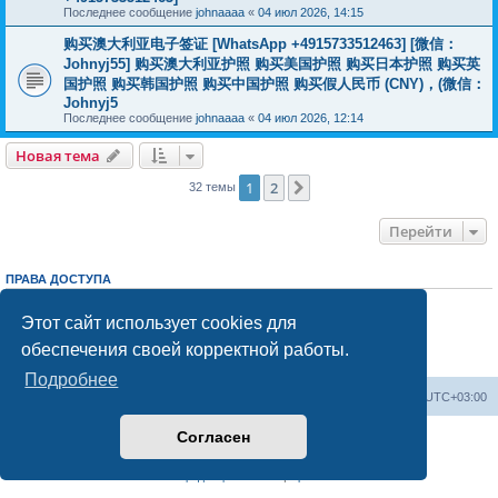
Последнее сообщение
johnaaaa
«
04 июл 2026, 14:15
购买澳大利亚电子签证 [WhatsApp +4915733512463] [微信：
Johnyj55] 购买澳大利亚护照 购买美国护照 购买日本护照 购买英
国护照 购买韩国护照 购买中国护照 购买假人民币 (CNY)，(微信：
Johnyj5
Последнее сообщение
johnaaaa
«
04 июл 2026, 12:14
Новая тема
1
2
След.
32 темы
Перейти
ПРАВА ДОСТУПА
Вы
не можете
начинать темы
Вы
не можете
отвечать на сообщения
Этот сайт использует cookies для
Вы
не можете
редактировать свои сообщения
обеспечения своей корректной работы.
Вы
не можете
удалять свои сообщения
Вы
не можете
добавлять вложения
Подробнее
Центральный сайт
Список форумов
Часовой пояс:
UTC+03:00
Согласен
Создано на основе
phpBB
® Forum Software © phpBB Limited
Русская поддержка phpBB
Конфиденциальность
|
Правила