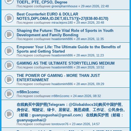
TOEFL, PTE, CPSO, Degree
Последнее сообщение
greenpharmhouse
«
29 июл 2026, 22:48
Best Counterfeit EURO & DOLLAR
NOTES,DIPLOMA,ID.DET,IELTS?](+27(838-80-8170)
Последнее сообщение
miraclejons180
«
29 июл 2026, 20:48
Shaping the Future: The Vital Role of Sports in Youth
Development and Family Bonding
Последнее сообщение
hoaidominh886
«
28 июл 2026, 11:35
Empower Your Life: The Ultimate Guide to the Benefits of
Sports and Getting Started
Последнее сообщение
hoaidominh886
«
28 июл 2026, 11:23
GAMING AS THE ULTIMATE STORYTELLING MEDIUM
Последнее сообщение
hoaidominh886
«
28 июл 2026, 10:52
THE POWER OF GAMING - MORE THAN JUST
ENTERTAINMENT
Последнее сообщение
hoaidominh886
«
28 июл 2026, 09:29
rr88m1comc
Последнее сообщение
rr88m1comc
«
24 июл 2026, 08:32
在线购买中国护照(Telegram：@Globaldocs16)购买中国护照、
身份证、驾驶证、绿卡、居留证、雅思成绩、工作证、公民身份。
（邮箱：
guanyuguohai@gmail.com
） 在线购买护照（邮箱：
guanyuguohai@
Последнее сообщение
toretovon76
«
23 июл 2026, 14:57