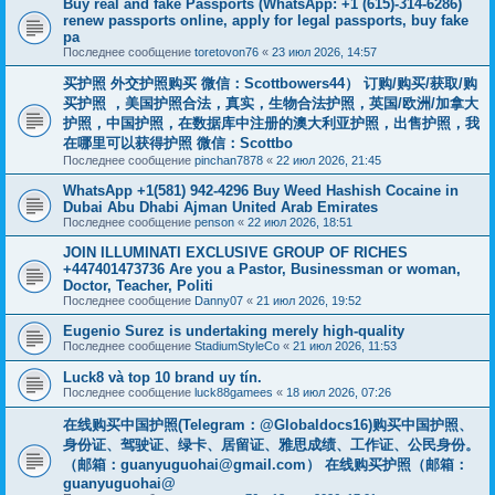
Buy real and fake Passports (WhatsApp: +1 (615)-314-6286)
renew passports online, apply for legal passports, buy fake
pa
Последнее сообщение
toretovon76
«
23 июл 2026, 14:57
买护照 外交护照购买 微信：Scottbowers44） 订购/购买/获取/购
买护照 ，美国护照合法，真实，生物合法护照，英国/欧洲/加拿大
护照，中国护照，在数据库中注册的澳大利亚护照，出售护照，我
在哪里可以获得护照 微信：Scottbo
Последнее сообщение
pinchan7878
«
22 июл 2026, 21:45
WhatsApp +1(581) 942-4296 Buy Weed Hashish Cocaine in
Dubai Abu Dhabi Ajman United Arab Emirates
Последнее сообщение
penson
«
22 июл 2026, 18:51
JOIN ILLUMINATI EXCLUSIVE GROUP OF RICHES
+447401473736 Are you a Pastor, Businessman or woman,
Doctor, Teacher, Politi
Последнее сообщение
Danny07
«
21 июл 2026, 19:52
Eugenio Surez is undertaking merely high-quality
Последнее сообщение
StadiumStyleCo
«
21 июл 2026, 11:53
Luck8 và top 10 brand uy tín.
Последнее сообщение
luck88gamees
«
18 июл 2026, 07:26
在线购买中国护照(Telegram：@Globaldocs16)购买中国护照、
身份证、驾驶证、绿卡、居留证、雅思成绩、工作证、公民身份。
（邮箱：
guanyuguohai@gmail.com
） 在线购买护照（邮箱：
guanyuguohai@