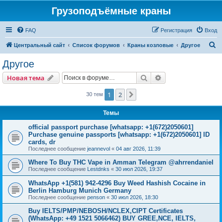
Грузоподъёмные краны
FAQ
Регистрация
Вход
П
Центральный сайт
Список форумов
Краны козловые
Другое
о
Другое
и
Поиск
Расширенный пои
Новая тема
с
к
1
2
След.
30 тем
Темы
official passport purchase [whatsapp: +1(672)2050601]
Purchase genuine passports [whatsapp: +1(672)2050601] ID
cards, dr
Последнее сообщение
jeannevol
«
04 авг 2026, 11:39
Where To Buy THC Vape in Amman Telegram @ahrrendaniel
Последнее сообщение
Lestdnks
«
30 июл 2026, 19:37
WhatsApp +1(581) 942-4296 Buy Weed Hashish Cocaine in
Berlin Hamburg Munich Germany
Последнее сообщение
penson
«
30 июл 2026, 18:30
Buy IELTS/PMP/NEBOSH/NCLEX,CIPT Certificates
(WhatsApp: +49 1521 5066462) BUY GREE,NCE, IELTS,